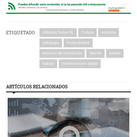
ETIQUETADO
Artículos Sobre OL
Cultura
empresa
estrategia
Productividad
recursos de orientación
Talento
tiempo
trabajo
transformación digital
ARTÍCULOS RELACIONADOS