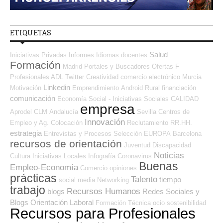
ETIQUETAS
Salud
Iniciativas Privadas
Informes
Idiomas
docentes
Formación
Madrid
Portales y Buscadores Ofertas
F
Profesionales ADL
Twitter
Creatividad
comercio electrónico
Murcia
Linkedin
Motivación
Emprendimiento
Android
Rural
financiación
comunicación
Economía Social - Iniciativas Sociales
CALIDAD
empresa
Aprodel CLM
Andalucía
Sevilla
Centros de
Innovación
Empleo y Ag. Colocación
Reclutamiento RR.HH.
estrategia
Entrevistas y Procesos Selección
EUROPA
Barcelona
recursos de orientación
Juventud
Discapacidad
Noticias
Cultura
Iniciativas Locales
Infografía
Coronavirus
Buenas
Empleo-Economía
Comercio
opiniones
prácticas
Talento
tiempo
social media
Networking
trabajo
Recursos Humanos
blogs
Redes Sociales y
Blogs Orientación Laboral
Formación Técnica
ocio
sostenibilidad
Recursos para Profesionales