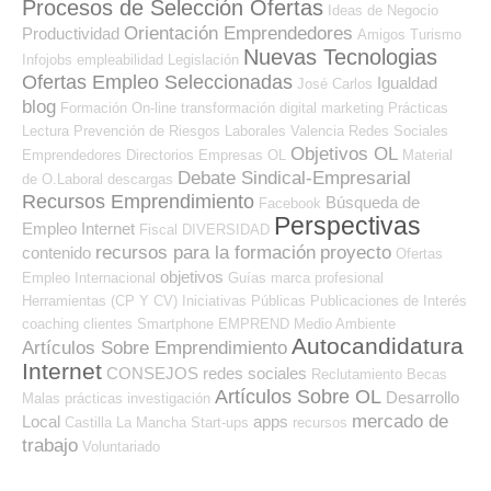
Procesos de Selección Ofertas
Ideas de Negocio
Orientación Emprendedores
Productividad
Amigos
Turismo
Nuevas Tecnologias
Infojobs
empleabilidad
Legislación
Ofertas Empleo Seleccionadas
Igualdad
José Carlos
blog
Formación On-line
transformación digital
marketing
Prácticas
Lectura
Prevención de Riesgos Laborales
Valencia
Redes Sociales
Objetivos OL
Emprendedores
Directorios Empresas OL
Material
Debate Sindical-Empresarial
de O.Laboral
descargas
Recursos Emprendimiento
Búsqueda de
Facebook
Perspectivas
Empleo Internet
Fiscal
DIVERSIDAD
recursos para la formación
proyecto
contenido
Ofertas
objetivos
Empleo Internacional
Guías
marca profesional
Herramientas (CP Y CV)
Iniciativas Públicas
Publicaciones de Interés
coaching
clientes
Smartphone
EMPREND
Medio Ambiente
Autocandidatura
Artículos Sobre Emprendimiento
Internet
CONSEJOS
redes sociales
Reclutamiento
Becas
Artículos Sobre OL
Desarrollo
Malas prácticas
investigación
mercado de
Local
apps
Castilla La Mancha
Start-ups
recursos
trabajo
Voluntariado