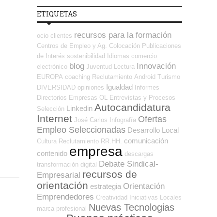
ETIQUETAS
recursos para la formación
ocio
clientes
Centros de Empleo y Ag. Colocación
Publicaciones
de Interés
sostenibilidad
Idiomas
comercio
blog
Innovación
electrónico
Juventud
Lectura
EUROPA
coaching
Reclutamiento
Android
Turismo
Igualdad
DIVERSIDAD
opiniones
Informes
Directorios Empresas OL
Entrevistas y Procesos
Autocandidatura
Linkedin
Selección
Internet
Ofertas
José Carlos
Infografía
Empleo Seleccionadas
Desarrollo Local
comunicación
Cultura
Reclutamiento RR.HH.
empresa
contenido
descargas
Debate Sindical-
transformación digital
recursos de
Empresarial
orientación
Orientación
estrategia
Emprendedores
Creatividad
Iniciativas Locales
Nuevas Tecnologias
marca profesional