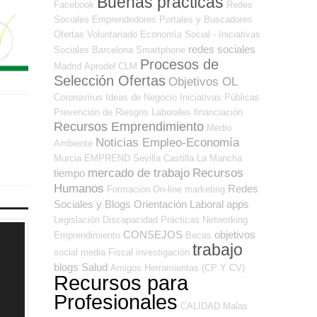
Buenas prácticas
Facebook
Redes
Sociales Emprendedores
Portales y Buscadores
Ofertas
Voluntariado
Economía Social - Iniciativas
redes sociales
Sociales
Barcelona
Smartphone
Procesos de
Madrid
Aprodel CLM
Selección Ofertas
Objetivos OL
Coronavirus
Ideas de Negocio
Iniciativas Públicas
Prevención de Riesgos Laborales
financiación
Recursos Emprendimiento
Medio
Noticias Empleo-Economía
Ambiente
Murcia
EMPREND
Sevilla
Castilla La Mancha
mercado de trabajo
Recursos
tiempo
Humanos
Redes
Formación On-line
marketing
Sociales y Blogs Orientación Laboral
apps
Legislación
Discapacidad
Prácticas
Networking
CONSEJOS
objetivos
Emprendimiento
Becas
trabajo
social media
Fiscal
investigación
blogs
Salud
Amigos
Herramientas (CP Y CV)
Recursos para
Profesionales
CALIDAD
Malas