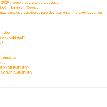
 en 2026 y cómo prepararte para destacar
leo? – Tarancón (Cuenca)
as digitales y estrategias para destacar en un mercado laboral en
 empleo
e empleabilidad?
jo?
 razonables
pleo
UEDA DE EMPLEO?
NFOGRAFIA #EMPLEO