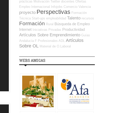
prácticas
Motivación
Twitter
docentes
Ofertas
Empleo Internacional
Infojobs
Comercio
Valencia
Perspectivas
proyecto
Formación
Talento
Técnica
Start-ups
empleabilidad
recursos
Formación
Búsqueda de Empleo
Rural
Internet
Productividad
Iniciativas Privadas
Artículos Sobre Emprendimiento
Guías
Artículos
Andalucía
F Profesionales ADL
Sobre OL
Material de O.Laboral
WEBS AMIGAS