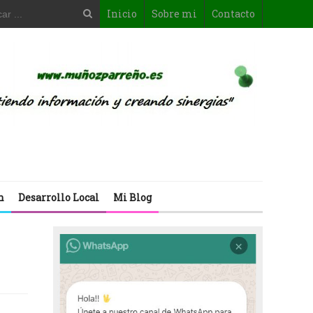
Inicio
Sobre mi
Contacto
n
Desarrollo Local
Mi Blog