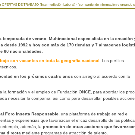
a OFERTAS DE TRABAJO (Intermediación Laboral) - 'compartiendo información y creando si
la temporada de verano. M
ultinacional especialista en la creación 
ña desde 1992 y hoy con más de 170 tiendas y 7 almacenes logíst
e 80 nacionalidades.
abajo con vacantes en toda la geografía nacional.
Los perfiles
técnicos.
cidad en los próximos cuatro años
con arreglo al acuerdo con la
a la formación y el empleo de Fundación ONCE, para abordar los pro
eda necesitar la compañía, así como para desarrollar posibles accione
al Foro Inserta Responsable
, una plataforma de trabajo en red e
ientas y experiencias que favorezcan el eficaz desarrollo de las polític
 contempla, además, la
promoción de otras acciones que favorezcan
ma directa
mediante programas de atracción de talento.