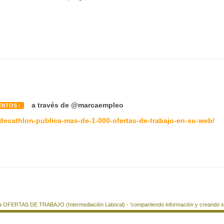
a través de @marcaempleo
ENTOS :
/decathlon-publica-mas-de-1-000-ofertas-de-trabajo-en-su-web/
a OFERTAS DE TRABAJO (Intermediación Laboral) - 'compartiendo información y creando si