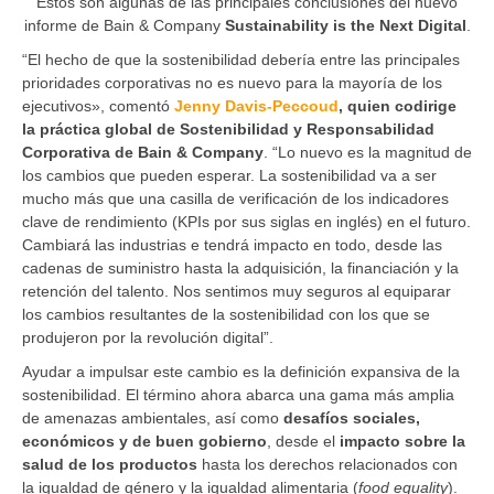
Estos son algunas de las principales conclusiones del nuevo
informe de Bain & Company
Sustainability is the Next Digital
.
“El hecho de que la sostenibilidad debería entre las principales
prioridades corporativas no es nuevo para la mayoría de los
ejecutivos», comentó
Jenny Davis-Peccoud
, quien codirige
la práctica global de Sostenibilidad y Responsabilidad
Corporativa de Bain & Company
. “Lo nuevo es la magnitud de
los cambios que pueden esperar. La sostenibilidad va a ser
mucho más que una casilla de verificación de los indicadores
clave de rendimiento (KPIs por sus siglas en inglés) en el futuro.
Cambiará las industrias e tendrá impacto en todo, desde las
cadenas de suministro hasta la adquisición, la financiación y la
retención del talento. Nos sentimos muy seguros al equiparar
los cambios resultantes de la sostenibilidad con los que se
produjeron por la revolución digital”.
Ayudar a impulsar este cambio es la definición expansiva de la
sostenibilidad. El término ahora abarca una gama más amplia
de amenazas ambientales, así como
desafíos sociales,
económicos y de buen gobierno
, desde el
impacto sobre la
salud de los productos
hasta los derechos relacionados con
la igualdad de género y la igualdad alimentaria (
food equality
).