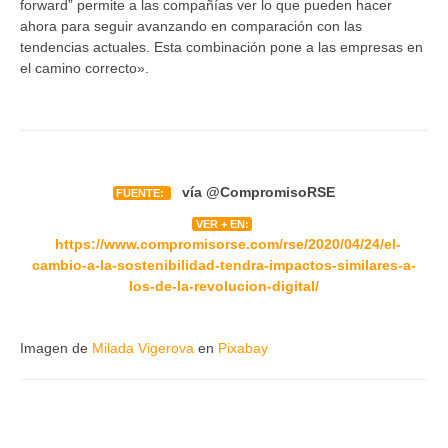
forward” permite a las compañías ver lo que pueden hacer
ahora para seguir avanzando en comparación con las
tendencias actuales. Esta combinación pone a las empresas en
el camino correcto».
vía
@CompromisoRSE
FUENTE:
VER + EN:
https://www.compromisorse.com/rse/2020/04/24/el-
cambio-a-la-sostenibilidad-tendra-impactos-similares-a-
los-de-la-revolucion-digital/
Imagen de
Milada Vigerova
en
Pixabay