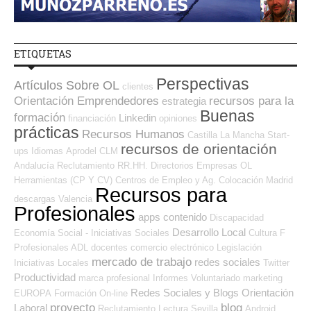
ETIQUETAS
Perspectivas
Artículos Sobre OL
clientes
Orientación Emprendedores
recursos para la
estrategia
Buenas
formación
Linkedin
financiación
opiniones
prácticas
Recursos Humanos
Castilla La Mancha
Start-
recursos de orientación
ups
Idiomas
Aprodel CLM
Andalucía
Reclutamiento RR.HH.
Directorios Empresas OL
Herramientas (CP Y CV)
Centros de Empleo y Ag. Colocación
Madrid
Recursos para
descargas
Valencia
Profesionales
apps
contenido
Discapacidad
Desarrollo Local
Economía Social - Iniciativas Sociales
Cultura
F
Profesionales ADL
docentes
comercio electrónico
Legislación
mercado de trabajo
redes sociales
Iniciativas Locales
Twitter
Productividad
marca profesional
Informes
Voluntariado
marketing
Redes Sociales y Blogs Orientación
EUROPA
Formación On-line
proyecto
blog
Laboral
Reclutamiento
Lectura
Sevilla
Android