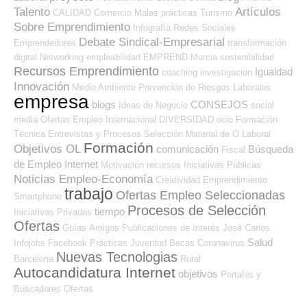
Talento
Artículos
CALIDAD
Comercio
Malas prácticas
Turismo
Sobre Emprendimiento
Infografía
Redes Sociales
Debate Sindical-Empresarial
Emprendedores
transformación
digital
Networking
empleabilidad
EMPREND
Murcia
sostenibilidad
Recursos Emprendimiento
Igualdad
coaching
investigación
Innovación
Medio Ambiente
Prevención de Riesgos Laborales
empresa
blogs
CONSEJOS
Ideas de Negocio
social
media
Ofertas Empleo Internacional
DIVERSIDAD
ocio
Formación
Técnica
Entrevistas y Procesos Selección
Material de O.Laboral
Formación
Objetivos OL
comunicación
Búsqueda
Fiscal
de Empleo Internet
Motivación
recursos
Iniciativas Públicas
Noticias Empleo-Economía
Creatividad
Emprendimiento
trabajo
Ofertas Empleo Seleccionadas
Smartphone
Procesos de Selección
tiempo
Iniciativas Privadas
Ofertas
Guías
Amigos
Publicaciones de Interés
José Carlos
Salud
Infojobs
Facebook
Prácticas
Juventud
Becas
Coronavirus
Nuevas Tecnologias
Barcelona
Rural
Autocandidatura Internet
objetivos
Portales y
Buscadores Ofertas