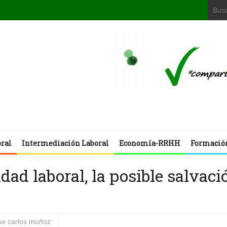
oral
Intermediación Laboral
Economía-RRHH
Formació
lidad laboral, la posible salvaci
se carlos muñoz