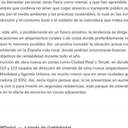
su bienestar personal, tanto físico como mental, y que han aprendido
 estrés que conlleva no tener que coger atascos o transporte público pa
peto por el medio ambiente y las prácticas sostenibles, lo cual en las zo
oducción y el consumo local o el cuidado de la naturaleza que rodea es
: este año, y posiblemente en un futuro próximo, la tendencia se dirige
vacaciones en alojamientos rurales o de costa donde preferiblemente 
n lo menores posibles. Así, se podría concebir la situación actual c
nvirtiendo en la España más rural, donde podrían encontrarse buenas
objetivos de rentabilidad durante todo el año.
strucción de obra nueva en zonas como Ciudad Real o Teruel, en donde
210 y 119 visados de dirección de vivienda de obra nueva respectivam
s, Movilidad y Agenda Urbana, es mucho menor que en otras ciudades q
lona (2.835). Así, sería lógico pensar que, si se presentase un aum
ra vivir o para invertir en segundas residencias, este parque de vivien
e en la oferta de servicios en zonas adyacentes.
Digital —
a través de
@rrhhdigital