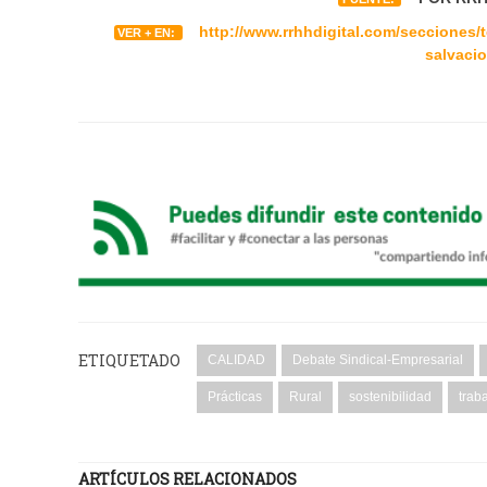
http://www.rrhhdigital.com/secciones/te
VER + EN:
salvaci
ETIQUETADO
CALIDAD
Debate Sindical-Empresarial
Prácticas
Rural
sostenibilidad
trab
ARTÍCULOS RELACIONADOS