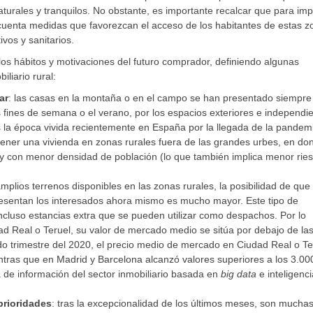
urales y tranquilos. No obstante, es importante recalcar que para imp
cuenta medidas que favorezcan el acceso de los habitantes de estas z
vos y sanitarios.
os hábitos y motivaciones del futuro comprador, definiendo algunas
liario rural:
ar
: las casas en la montaña o en el campo se han presentado siempr
 fines de semana o el verano, por los espacios exteriores e independi
as la época vivida recientemente en España por la llegada de la pandem
tener una vivienda en zonas rurales fuera de las grandes urbes, en do
 y con menor densidad de población (lo que también implica menor rie
 amplios terrenos disponibles en las zonas rurales, la posibilidad de que
resentan los interesados ahora mismo es mucho mayor. Este tipo de
 incluso estancias extra que se pueden utilizar como despachos. Por lo
d Real o Teruel, su valor de mercado medio se sitúa por debajo de la
 trimestre del 2020, el precio medio de mercado en Ciudad Real o Te
tras que en Madrid y Barcelona alcanzó valores superiores a los 3.00
de información del sector inmobiliario basada en
big
data
e inteligenci
 prioridades
: tras la excepcionalidad de los últimos meses, son muchas