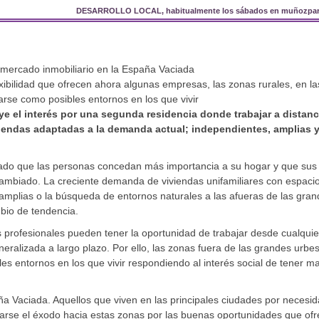
DESARROLLO LOCAL, habitualmente los sábados en muñozpar
l mercado inmobiliario en la España Vaciada
lexibilidad que ofrecen ahora algunas empresas, las zonas rurales, en l
arse como posibles entornos en los que vivir
ye el interés por una segunda residencia donde trabajar a distanc
viendas adaptadas a la demanda actual; independientes, amplias 
nado que las personas concedan más importancia a su hogar y que sus
ambiado. La creciente demanda de viviendas unifamiliares con espaci
s amplias o la búsqueda de entornos naturales a las afueras de las gra
bio de tendencia.
 los profesionales pueden tener la oportunidad de trabajar desde cualquie
neralizada a largo plazo. Por ello, las zonas fuera de las grandes urbes
s entornos en los que vivir respondiendo al interés social de tener m
 Vaciada. Aquellos que viven en las principales ciudades por necesi
tearse el éxodo hacia estas zonas por las buenas oportunidades que of