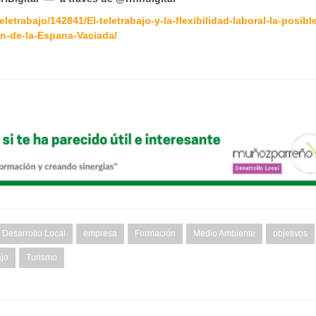
letrabajo/142841/El-teletrabajo-y-la-flexibilidad-laboral-la-posibl
on-de-la-Espana-Vaciada/
Desarrollo Local
empresa
Formación
Medio Ambiente
objetivos
ajo
Turismo