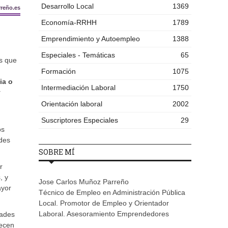
Desarrollo Local
1369
reño.es
Economía-RRHH
1789
Emprendimiento y Autoempleo
1388
Especiales - Temáticas
65
as que
Formación
1075
ia o
Intermediación Laboral
1750
y
Orientación laboral
2002
Suscriptores Especiales
29
os
ndes
SOBRE MÍ
r
, y
Jose Carlos Muñoz Parreño
ayor
Técnico de Empleo en Administración Pública
Local. Promotor de Empleo y Orientador
Laboral. Asesoramiento Emprendedores
dades
recen