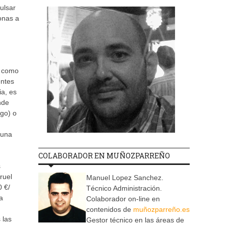
ulsar
onas a
e como
entes
ia, es
nde
sgo) o
 una
COLABORADOR EN MUÑOZPARREÑO
s
ruel
Manuel Lopez Sanchez.
0 €/
Técnico Administración.
a
Colaborador on-line en
contenidos de
muñozparreño.es
 las
Gestor técnico en las áreas de