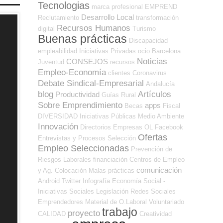
Tecnologias
marca profesional
EMPREND
Desarrollo Local
Reclutamiento
transformación
Recursos Humanos
digital
Turismo
Buenas prácticas
Discapacidad
empleabilidad
Iniciativas Privadas
ocio
Barcelona
Noticias
CONSEJOS
Juventud
recursos
Empleo-Economía
clientes
Coronavirus
Debate Sindical-Empresarial
Andalucía
blog
Artículos
Productividad
Guías
Rural
Sobre Emprendimiento
apps
Becas
Fiscal
DIVERSIDAD
Iniciativas Públicas
Medio Ambiente
Innovación
Directorios Empresas OL
Facebook
Ofertas
Entrevistas y Procesos Selección
Empleo Seleccionadas
Prevención de
Riesgos Laborales
financiación
Centros de Empleo
comunicación
y Ag. Colocación
Malas prácticas
Android
Twitter
Infografía
Economía Social -
Iniciativas Sociales
Legislación
Redes Sociales
Emprendedores
Material de O.Laboral
Voluntariado
trabajo
proyecto
CALIDAD
Creatividad