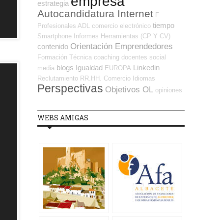
empresa
estrategia
Autocandidatura Internet
F
tiempo
Profesionales ADL
comercio electrónico
Smartphone
Informes
Herramientas (CP Y CV)
Orientación Emprendedores
contenido
Formación Técnica
coaching
docentes
social
blogs
Igualdad
Linkedin
media
EUROPA
Reclutamiento RR.HH.
Comercio
Idiomas
Perspectivas
Objetivos OL
opiniones
WEBS AMIGAS