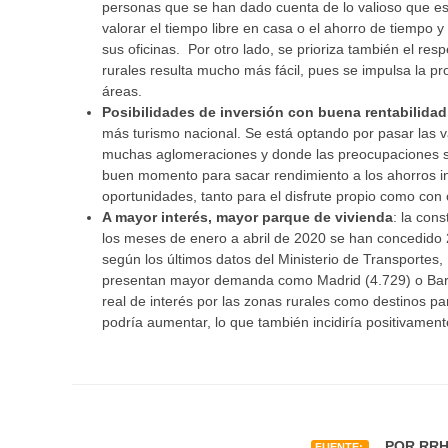
personas que se han dado cuenta de lo valioso que es 
valorar el tiempo libre en casa o el ahorro de tiempo y
sus oficinas. Por otro lado, se prioriza también el res
rurales resulta mucho más fácil, pues se impulsa la pr
áreas.
Posibilidades de inversión con buena rentabilidad
más turismo nacional. Se está optando por pasar las 
muchas aglomeraciones y donde las preocupaciones sea
buen momento para sacar rendimiento a los ahorros i
oportunidades, tanto para el disfrute propio como con 
A mayor interés, mayor parque de vivienda
: la con
los meses de enero a abril de 2020 se han concedido 
según los últimos datos del Ministerio de Transporte
presentan mayor demanda como Madrid (4.729) o Barce
real de interés por las zonas rurales como destinos pa
podría aumentar, lo que también incidiría positivament
POR RRHH
FUENTE: