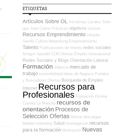
ETIQUETAS
e-
Artículos Sobre OL
Iniciativas Locales
Start-
objetivos
ups
José Carlos
Prácticas
Lectura
Recursos Emprendimiento
Infojobs
Sevilla
Cultura
Networking
Emprendimiento
Talento
redes sociales
Publicaciones de Interés
Amigos
Aprodel CLM
Ofertas Empleo Internacional
Redes Sociales y Blogs Orientación Laboral
Formación
mercado de
Valencia
trabajo
sostenibilidad
Ideas de Negocio
Portales
Búsqueda de Empleo
y Buscadores Ofertas
Recursos para
Internet
Profesionales
Formación On-line
recursos de
Castilla La Mancha
orientación
Procesos de
Selección Ofertas
Murcia
descargas
recursos
Salud
Madrid
marketing
investigación
Nuevas
para la formación
Motivación