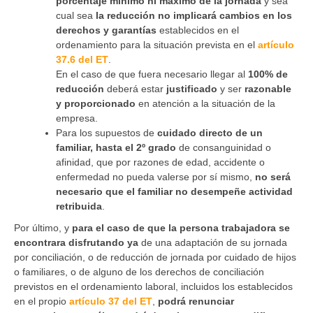
porcentaje mínimo ni máximo de la jornada
y sea
cual sea
la reducción no implicará cambios en los
derechos y garantías
establecidos en el
ordenamiento para la situación prevista en el
artículo
37.6 del ET
.
En el caso de que fuera necesario llegar al
100% de
reducción
deberá estar
justificado
y ser
razonable
y proporcionado
en atención a la situación de la
empresa.
Para los supuestos de
cuidado directo de un
familiar, hasta el 2º grado
de consanguinidad o
afinidad, que por razones de edad, accidente o
enfermedad no pueda valerse por sí mismo,
no será
necesario que el familiar no desempeñe actividad
retribuida
.
Por último, y
para el caso de que la persona trabajadora se
encontrara disfrutando ya
de una adaptación de su jornada
por conciliación, o de reducción de jornada por cuidado de hijos
o familiares, o de alguno de los derechos de conciliación
previstos en el ordenamiento laboral, incluidos los establecidos
en el propio
artículo 37 del ET
,
podrá renunciar