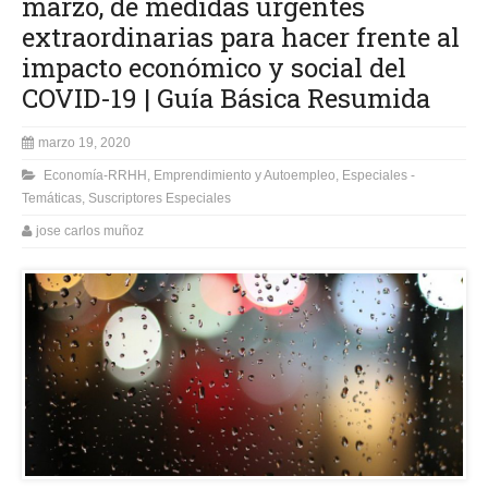
marzo, de medidas urgentes
extraordinarias para hacer frente al
impacto económico y social del
COVID-19 | Guía Básica Resumida
marzo 19, 2020
Economía-RRHH
,
Emprendimiento y Autoempleo
,
Especiales -
Temáticas
,
Suscriptores Especiales
jose carlos muñoz