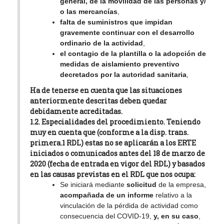
general, de la movilidad de las personas y/
o las mercancías
,
falta de suministros que impidan
gravemente continuar con el desarrollo
ordinario de la actividad
,
el contagio de la plantilla o la adopción de
medidas de aislamiento preventivo
decretados por la autoridad sanitaria
,
Ha de tenerse en cuenta que
las
situaciones
anteriormente
descritas
deben quedar
debidamente acreditadas
.
1.2. Especialidades del procedimiento.
Teniendo
muy en cuenta que (conforme a la disp. trans.
primera.1 RDL) estas
no se aplicarán a los ERTE
iniciados o comunicados antes del 18 de marzo de
2020
(fecha de entrada en vigor del RDL)
y basados
en las causas previstas en el RDL
que nos ocupa:
Se iniciará mediante
solicitud
de la empresa,
acompañada de un informe
relativo a la
vinculación de la pérdida de actividad como
consecuencia del COVID-19,
y, en su caso
,