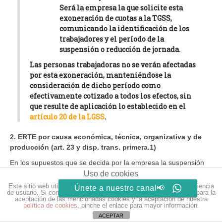
Será la empresa la que solicite esta
exoneración de cuotas a la TGSS,
comunicando la identificación de los
trabajadores y el período de la
suspensión o reducción de jornada.
Las personas trabajadoras no se verán afectadas
por esta exoneración, manteniéndose la
consideración de dicho período como
efectivamente cotizado a todos los efectos, sin
que resulte de aplicación lo establecido en el
artículo 20 de la LGSS
.
2. ERTE por causa económica, técnica, organizativa y de
producción (art. 23 y disp. trans. primera.1)
En los supuestos que se decida por la empresa la suspensión
de contrato o reducción temporal de la jornada por estas
Uso de cookies
causas, lo destacable son las siguientes
especialidades del
Este sitio web utiliza cookies para que usted tenga la mejor experiencia
Únete a nuestro canal📢
de usuario. Si continúa navegando está dando su consentimiento para la
procedimiento
que, conforme a la disposición transitoria
aceptación de las mencionadas cookies y la aceptación de nuestra
primera.1 del RDL,
no se aplicarán a los ERTE iniciados o
política de cookies
, pinche el enlace para mayor información.
comunicados antes del 18 de marzo de 2020
(fecha de
ACEPTAR