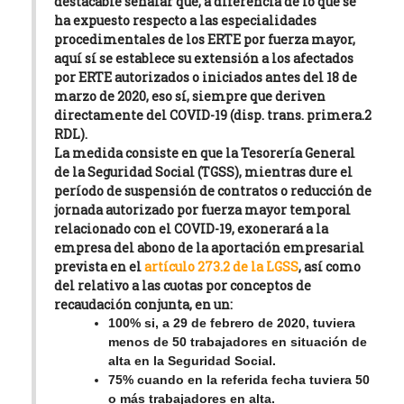
destacable señalar que, a diferencia de lo que se
ha expuesto respecto a las especialidades
procedimentales de los ERTE por fuerza mayor,
aquí sí se establece su
extensión a los afectados
por ERTE autorizados o iniciados antes del 18 de
marzo de 2020
, eso sí, siempre
que deriven
directamente del COVID-19
(disp. trans. primera.2
RDL).
La medida consiste en que la Tesorería General
de la Seguridad Social (TGSS), mientras dure el
período de suspensión de contratos o reducción de
jornada autorizado por fuerza mayor temporal
relacionado con el COVID-19, exonerará a la
empresa del abono de la
aportación empresarial
prevista en el
artículo 273.2 de la LGSS
, así como
del relativo a las cuotas por conceptos de
recaudación conjunta, en un
:
100% si, a 29 de febrero de 2020, tuviera
menos de 50 trabajadores en situación de
alta en la Seguridad Social.
75% cuando en la referida fecha tuviera 50
o más trabajadores en alta.