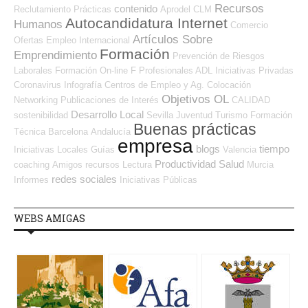
Recursos
contenido
Reclutamiento
Prácticas
Aprodel CLM
Autocandidatura Internet
Humanos
Comercio
Artículos Sobre
Ofertas Empleo Internacional
Formación
Emprendimiento
Prevención de Riesgos
Laborales
Formación On-line
F Profesionales ADL
Iniciativas Privadas
Coronavirus
Infografía
Centros de Empleo y Ag. Colocación
Objetivos OL
Networking
Publicaciones de Interés
CALIDAD
Desarrollo Local
sostenibilidad
Sevilla
Juventud
Turismo
Formación
Buenas prácticas
Técnica
Barcelona
Andalucía
empresa
blogs
tiempo
Iniciativas Locales
Guías
Valencia
Productividad
Salud
coaching
Amigos
recursos
Lectura
Murcia
redes sociales
Informes
Iniciativas Públicas
WEBS AMIGAS