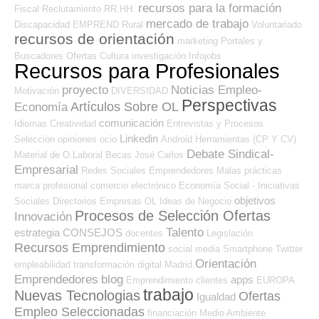
recursos para la formación
Fiscal
Reclutamiento RR.HH.
mercado de trabajo
Discapacidad
EMPREND
Rural
Voluntariado
recursos de orientación
marketing
Portales y
Buscadores Ofertas
Cultura
investigación
Infojobs
Recursos para Profesionales
proyecto
Noticias Empleo-
Motivación
DIVERSIDAD
Perspectivas
Artículos Sobre OL
Economía
comunicación
Idiomas
Creatividad
Entrevistas y Procesos
Linkedin
Selección
opiniones
ocio
Android
Herramientas (CP Y CV)
Debate Sindical-
Material de O.Laboral
Becas
José Carlos
Empresarial
Redes Sociales Emprendedores
Malas prácticas
marca profesional
comercio electrónico
Economía Social - Iniciativas
objetivos
Sociales
Directorios Empresas OL
Ideas de Negocio
Procesos de Selección Ofertas
Innovación
Talento
estrategia
CONSEJOS
docentes
Legislación
Recursos Emprendimiento
social media
Smartphone
Twitter
Orientación
empleabilidad
transformación digital
Madrid
Emprendedores
blog
apps
Emprendimiento
clientes
EUROPA
trabajo
Nuevas Tecnologias
Ofertas
Igualdad
Empleo Seleccionadas
financiación
Medio Ambiente