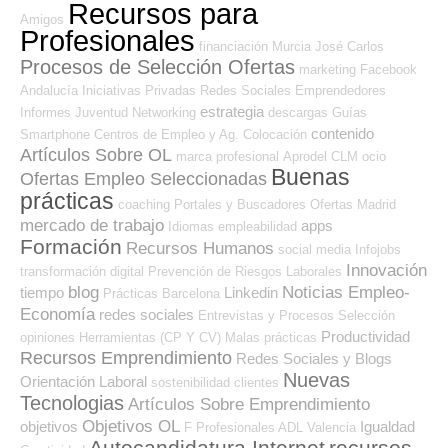
Recursos para
Amigos
Profesionales
financiación
Murcia
José Carlos
Procesos de Selección Ofertas
marketing
Facebook
Andalucía
Iniciativas Privadas
Redes Sociales Emprendedores
estrategia
Informes
Juventud
Networking
descargas
Guías
contenido
Smartphone
Centros de Empleo y Ag. Colocación
Artículos Sobre OL
marca profesional
Aprodel CLM
ocio
Buenas
Ofertas Empleo Seleccionadas
prácticas
coaching
Portales y Buscadores Ofertas
Madrid
mercado de trabajo
apps
Idiomas
empleabilidad
Formación
Recursos Humanos
social media
Infojobs
Innovación
transformación digital
Prevención de Riesgos Laborales
blog
Noticias Empleo-
tiempo
Linkedin
Prácticas
Barcelona
Economía
redes sociales
Entrevistas y Procesos Selección
Productividad
opiniones
Herramientas (CP Y CV)
Malas prácticas
Recursos Emprendimiento
Redes Sociales y Blogs
Nuevas
Orientación Laboral
sostenibilidad
clientes
Tecnologias
Artículos Sobre Emprendimiento
Objetivos OL
objetivos
Igualdad
F Profesionales ADL
Valencia