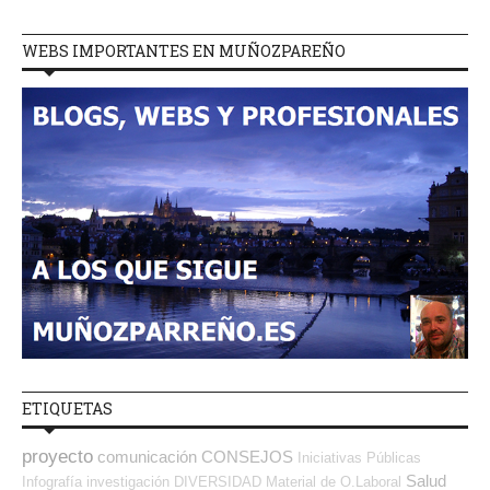
WEBS IMPORTANTES EN MUÑOZPAREÑO
ETIQUETAS
proyecto
comunicación
CONSEJOS
Iniciativas Públicas
Salud
Infografía
investigación
DIVERSIDAD
Material de O.Laboral