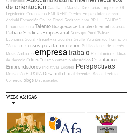
Autocandidatura Internet
recursos
Creatividad
de orientación
Castilla La Mancha
Directorios Empresas OL
Legislación
Coronavirus
EMPREND
Ofertas Empleo Internacional
Android
Formación On-line
Fiscal
Reclutamiento RR.HH.
CALIDAD
Talento
Búsqueda de Empleo Internet
Emprendimiento
recursos
Debate Sindical-Empresarial
Start-ups
Rural
Twitter
Economía Social - Iniciativas Sociales
Sevilla
Voluntariado
Formación
recursos para la formación
Técnica
Publicaciones de Interés
empresa
trabajo
Medio Ambiente
Reclutamiento
Ideas
Orientación
de Negocio
Cultura
Turismo
comercio electrónico
Perspectivas
Emprendedores
Iniciativas Locales
Desarrollo Local
Motivación
EUROPA
docentes
Becas
Lectura
blogs
Comercio
Discapacidad
WEBS AMIGAS