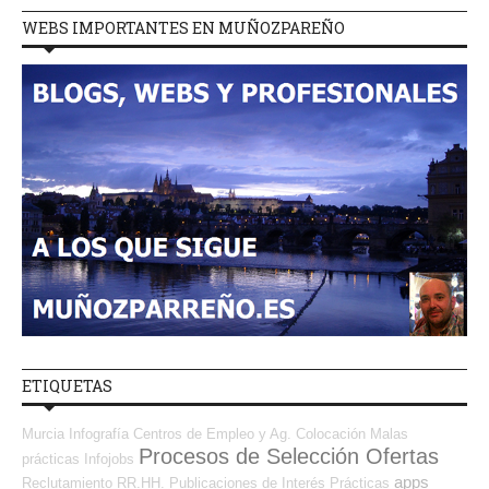
WEBS IMPORTANTES EN MUÑOZPAREÑO
ETIQUETAS
Murcia
Infografía
Centros de Empleo y Ag. Colocación
Malas
Procesos de Selección Ofertas
prácticas
Infojobs
apps
Reclutamiento RR.HH.
Publicaciones de Interés
Prácticas