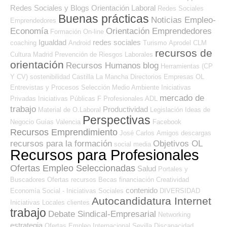
Redes Sociales y Blogs Orientación Laboral
Redes Sociales
Buenas prácticas
Noticias Empleo-
Emprendedores
Economía
Orientación Emprendedores
Formación On-line
Igualdad
redes sociales
coaching
Android
Turismo
Aprodel CLM
recursos de
Cultura
Madrid
Prevención de Riesgos Laborales
orientación
Recursos Humanos
blog
Herramientas (CP
Y CV)
sostenibilidad
Castilla La Mancha
Directorios Empresas OL
Entrevistas y Procesos Selección
Medio Ambiente
Iniciativas
mercado de
Privadas
Iniciativas Públicas
F Profesionales ADL
trabajo
Productividad
Material de O.Laboral
Legislación
Ideas de
Perspectivas
Negocio
Guías
Valencia
Facebook
Recursos Emprendimiento
José Carlos
Amigos
descargas
recursos para la formación
Objetivos OL
social media
Recursos para Profesionales
Ofertas Empleo Seleccionadas
Salud
Portales y
Buscadores Ofertas
recursos
Becas
financiación
Creatividad
contenido
Economía Social - Iniciativas Sociales
DIVERSIDAD
Autocandidatura Internet
Iniciativas Locales
clientes
trabajo
Debate Sindical-Empresarial
Networking
estrategia
Ofertas Empleo Internacional
Sevilla
Discapacidad