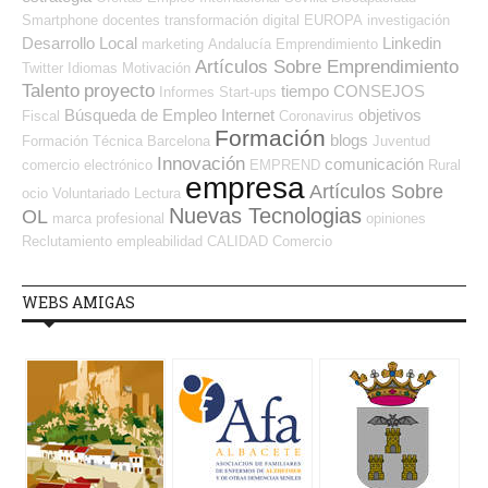
Smartphone
docentes
transformación digital
EUROPA
investigación
Desarrollo Local
Linkedin
marketing
Andalucía
Emprendimiento
Artículos Sobre Emprendimiento
Twitter
Idiomas
Motivación
Talento
proyecto
tiempo
CONSEJOS
Informes
Start-ups
Búsqueda de Empleo Internet
objetivos
Fiscal
Coronavirus
Formación
blogs
Formación Técnica
Barcelona
Juventud
Innovación
comunicación
comercio electrónico
EMPREND
Rural
empresa
Artículos Sobre
ocio
Voluntariado
Lectura
Nuevas Tecnologias
OL
marca profesional
opiniones
Reclutamiento
empleabilidad
CALIDAD
Comercio
WEBS AMIGAS