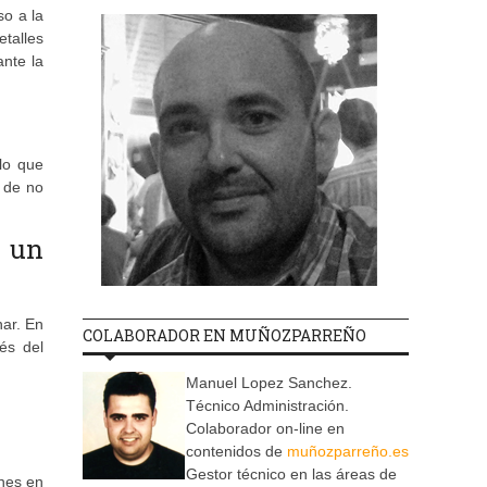
so a la
etalles
ante la
lo que
o de no
n un
nar. En
COLABORADOR EN MUÑOZPARREÑO
és del
Manuel Lopez Sanchez.
Técnico Administración.
Colaborador on-line en
contenidos de
muñozparreño.es
Gestor técnico en las áreas de
ines en