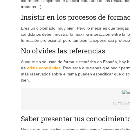
diferentes: simplemente asociar cada uno de los resultados
tratados…)
Insistir en los procesos de forma
Eres un diplomado, muy bien. Pero lo mejor es que tengas
candidatos deben mostrar la máxima interacción entre la f
formación profesional, pero también la experiencia profesio
No olvides las referencias
Aunque no se usan de forma sistemática en España, hay 
de
crisis económica
. Recuerda que tienes que pedir perm
más reservados sobre el tema pueden especificar que disp
bien.
Curriculum
Saber presentar tus conocimient
No es raro que las indicaciones tales como “
nociones de ita