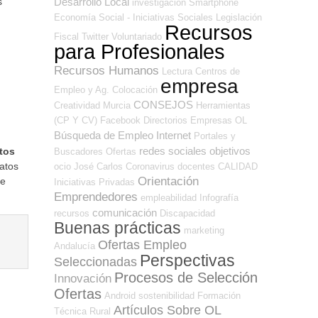
Desarrollo Local
s
investigación
Smartphone
Economía Social - Iniciativas Sociales
Legislación
Recursos
Fiscal
Twitter
Voluntariado
para Profesionales
Recursos Humanos
Lectura
Centros de
empresa
Empleo y Ag. Colocación
CONSEJOS
Creatividad
Murcia
Herramientas
(CP Y CV)
Facebook
Directorios Empresas OL
Búsqueda de Empleo Internet
Portales y
redes sociales
objetivos
tos
Buscadores Ofertas
atos
ocio
José Carlos
Coronavirus
docentes
CALIDAD
Orientación
te
Iniciativas Privadas
Emprendedores
empleabilidad
Infografía
comunicación
recursos
Discapacidad
Buenas prácticas
marketing
Ofertas Empleo
Andalucía
Perspectivas
Seleccionadas
Procesos de Selección
Innovación
Ofertas
Android
sostenibilidad
Formación
Artículos Sobre OL
Técnica
Rural