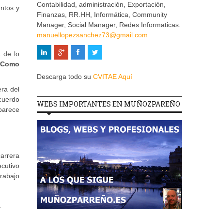
Contabilidad, administración, Exportación,
ntos y
Finanzas, RR.HH, Informática, Community
Manager, Social Manager, Redes Informaticas.
manuellopezsanchez73@gmail.com
a de lo
Como
Descarga todo su
CVITAE Aquí
era del
cuerdo
WEBS IMPORTANTES EN MUÑOZPAREÑO
parece
carrera
cutivo
trabajo
d