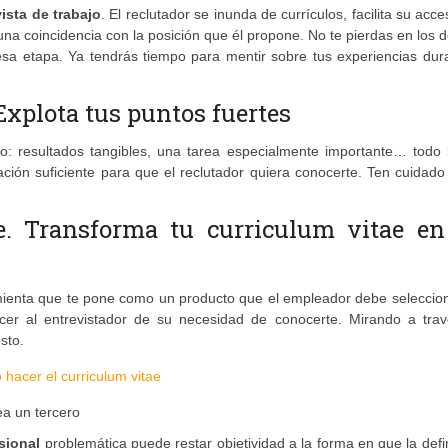
ista de trabajo
. El reclutador se inunda de currículos, facilita su acce
una coincidencia con la posición que él propone. No te pierdas en los d
esa etapa. Ya tendrás tiempo para mentir sobre tus experiencias dur
Explota tus puntos fuertes
jo: resultados tangibles, una tarea especialmente importante… todo 
ción suficiente para que el reclutador quiera conocerte. Ten cuidad
e. Transforma tu curriculum vitae e
amienta que te pone como un producto que el empleador debe seleccio
r al entrevistador de su necesidad de conocerte. Mirando a trav
sto.
ea un tercero
sional
problemática puede restar objetividad a la forma en que la def