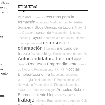
calidad
ETIQUETAS
ue con
izando
recursos para la
Igualdad
Comercio
formación
Redes
opiniones
Medio Ambiente
Sociales y Blogs Orientación Laboral
Material
contenido
de O.Laboral
Motivación
Iniciativas
en
proyecto
Locales
comercio electrónico
Idiomas
recursos de
marca profesional
orientación
mercado de
Start-ups
trabajo
blogs
Juventud
Publicaciones de Interés
Autocandidatura Internet
apps
Recursos Emprendimiento
la
Sevilla
Ideas
es…
Noticias
de Negocio
Reclutamiento RR.HH.
miento
Empleo-Economía
Barcelona
coaching
estrategia
Reclutamiento
F Profesionales ADL
Networking
Prevención de Riesgos Laborales
Artículos Sobre
EUROPA
Prácticas
Amigos
Emprendimiento
blog
clientes
Guías
dos
.
trabajo
Infojobs
Emprendimiento
Aprodel CLM