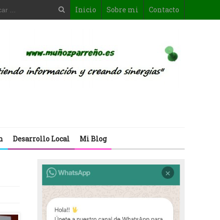
Inicio
Sobre mi
Contacto
n
Desarrollo Local
Mi Blog