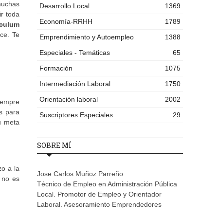
 muchas
Desarrollo Local
1369
r toda
Economía-RRHH
1789
iculum
ce. Te
Emprendimiento y Autoempleo
1388
Especiales - Temáticas
65
Formación
1075
Intermediación Laboral
1750
Orientación laboral
2002
siempre
s para
Suscriptores Especiales
29
u meta
SOBRE MÍ
o a la
Jose Carlos Muñoz Parreño
no es
Técnico de Empleo en Administración Pública
Local. Promotor de Empleo y Orientador
Laboral. Asesoramiento Emprendedores