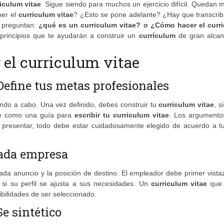
riculum vitae
. Sigue siendo para muchos un ejercicio difícil. Quedan
ner el
curriculum vitae
? ¿Esto se pone adelante? ¿Hay que transcribi
e preguntan:
¿qué es un curriculum vitae? o ¿Cómo hacer el curr
principios que te ayudarán a construir un
currículum
de gran alcan
 el curriculum vitae
Define tus metas profesionales
ndo a cabo. Una vez definido, debes construir tu
curriculum vitae
, 
irve como una guía para
escribir tu curriculum vitae
. Los argumento
 a presentar, todo debe estar cuidadosamente elegido de acuerdo a t
cada empresa
a anuncio y la posición de destino. El empleador debe primer vistaz
 si su perfil se ajusta a sus necesidades. Un
curriculum vitae
que 
bilidades de ser seleccionado.
e sintético