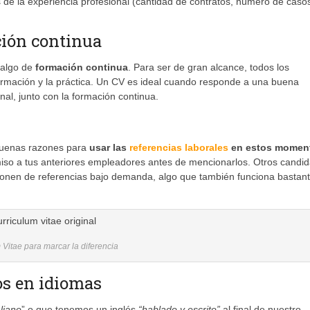
 de la experiencia profesional (cantidad de contratos, número de caso
ción continua
 algo de
formación continua
. Para ser de gran alcance, todos los
ormación y la práctica. Un CV es ideal cuando responde a una buena
nal, junto con la formación continua.
buenas razones para
usar las
referencias laborales
en estos momen
iso a tus anteriores empleadores antes de mencionarlos. Otros candid
onen de referencias bajo demanda, algo que también funciona bastan
 Vitae para marcar la diferencia
os en idiomas
liano
” o que tenemos un inglés
“hablado y escrito”
al final de nuestro