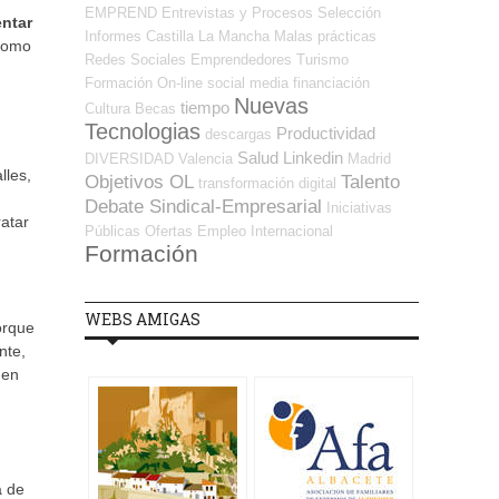
EMPREND
Entrevistas y Procesos Selección
entar
Informes
Castilla La Mancha
Malas prácticas
 como
Redes Sociales Emprendedores
Turismo
Formación On-line
social media
financiación
Nuevas
tiempo
Cultura
Becas
Tecnologias
Productividad
descargas
Salud
Linkedin
DIVERSIDAD
Valencia
Madrid
lles,
Objetivos OL
Talento
transformación digital
Debate Sindical-Empresarial
Iniciativas
atar
Públicas
Ofertas Empleo Internacional
Formación
WEBS AMIGAS
orque
nte,
den
a de