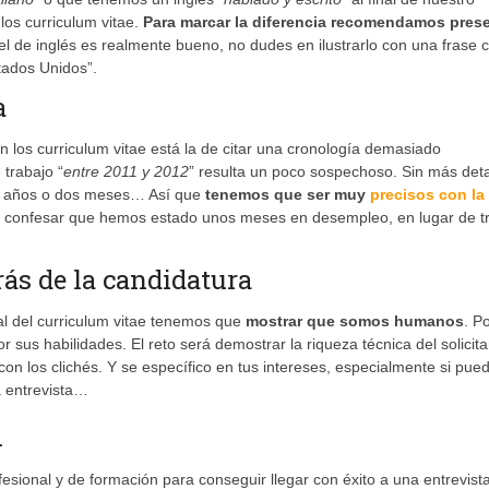
 los curriculum vitae.
Para marcar la diferencia recomendamos pres
vel de inglés es realmente bueno, no dudes en ilustrarlo con una frase
tados Unidos”.
a
 los curriculum vitae está la de citar una cronología demasiado
trabajo “
entre 2011 y 2012
” resulta un poco sospechoso. Sin más deta
dos años o dos meses… Así que
tenemos que ser muy
precisos con la
 confesar que hemos estado unos meses en desempleo, en lugar de tr
rás de la candidatura
nal del curriculum vitae tenemos que
mostrar que somos humanos
. P
r sus habilidades. El reto será demostrar la riqueza técnica del solicita
 los clichés. Y se específico en tus intereses, especialmente si pue
a entrevista…
m
fesional y de formación para conseguir llegar con éxito a una entrevist