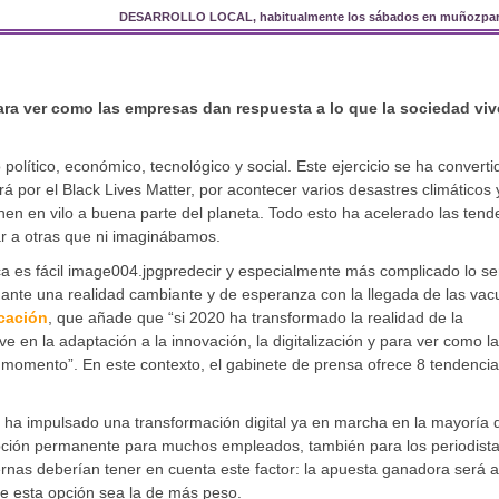
DESARROLLO LOCAL, habitualmente los sábados en muñozpar
 para ver como las empresas dan respuesta a lo que la sociedad viv
 político, económico, tecnológico y social. Este ejercicio se ha convert
rá por el Black Lives Matter, por acontecer varios desastres climáticos 
en en vilo a buena parte del planeta. Todo esto ha acelerado las tend
ar a otras que ni imaginábamos.
 es fácil image004.jpgpredecir y especialmente más complicado lo se
 ante una realidad cambiante y de esperanza con la llegada de las vac
cación
, que añade que “si 2020 ha transformado la realidad de la
 en la adaptación a la innovación, la digitalización y para ver como l
 momento”. En este contexto, el gabinete de prensa ofrece 8 tendenci
a impulsado una transformación digital ya en marcha en la mayoría d
opción permanente para muchos empleados, también para los periodista
rnas deberían tener en cuenta este factor: la apuesta ganadora será 
que esta opción sea la de más peso.