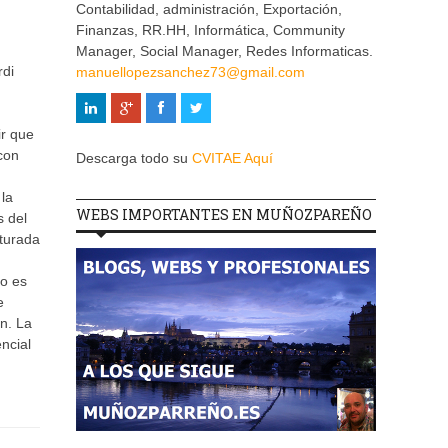
Contabilidad, administración, Exportación,
Finanzas, RR.HH, Informática, Community
Manager, Social Manager, Redes Informaticas.
rdi
manuellopezsanchez73@gmail.com
ir que
con
Descarga todo su
CVITAE Aquí
la
WEBS IMPORTANTES EN MUÑOZPAREÑO
s del
turada
io es
e
n. La
ncial