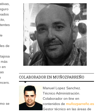
tivas,
seguro
leados
cto,
stentes
de
les de
tajosa
a más
e en
las
COLABORADOR EN MUÑOZPARREÑO
a
encers.
Manuel Lopez Sanchez.
Técnico Administración.
Colaborador on-line en
ómo se
contenidos de
muñozparreño.es
Gestor técnico en las áreas de