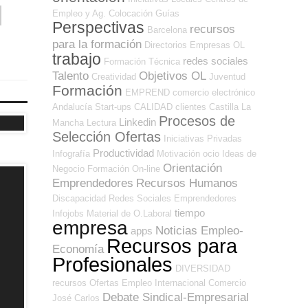
Empleo y Ag. Colocación
Guías
Perspectivas
recursos
Barcelona
para la formación
Directorios Empresas OL
trabajo
redes sociales
Formación Técnica
Talento
Objetivos OL
Creatividad
Juventud
Formación
EMPREND
comercio electrónico
Andalucía
Start-ups
CALIDAD
clientes
Castilla La
Procesos de
Linkedin
Mancha
Lectura
Selección Ofertas
Iniciativas Privadas
Productividad
Infografía
Motivación
ocio
Ideas de
Orientación
Negocio
Formación On-line
Emprendedores
Recursos Humanos
Discapacidad
Redes Sociales Emprendedores
tiempo
Infojobs
Material de O.Laboral
empresa
Noticias Empleo-
apps
Recursos para
Economía
Profesionales
DIVERSIDAD
recursos
Ofertas Empleo Internacional
Comercio
Debate Sindical-Empresarial
José Carlos