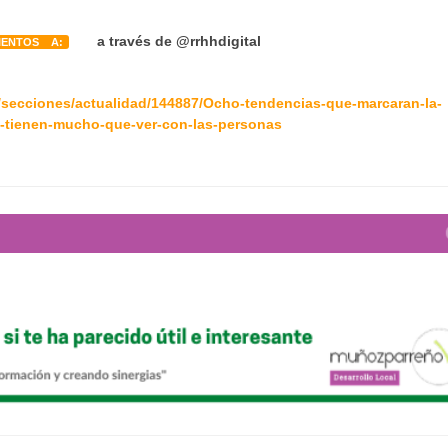
a través de
@rrhhdigital
IENTOS A:
m/secciones/actualidad/144887/Ocho-tendencias-que-marcaran-la-
-tienen-mucho-que-ver-con-las-personas