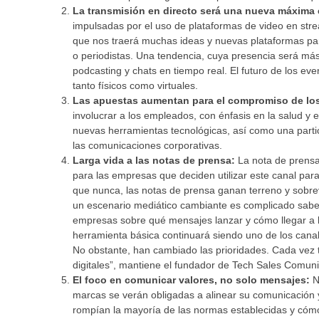
La transmisión en directo será una nueva máxima
impulsadas por el uso de plataformas de video en stre
que nos traerá muchas ideas y nuevas plataformas para
o periodistas. Una tendencia, cuya presencia será más 
podcasting y chats en tiempo real. El futuro de los eve
tanto físicos como virtuales.
Las apuestas aumentan para el compromiso de lo
involucrar a los empleados, con énfasis en la salud y e
nuevas herramientas tecnológicas, así como una partici
las comunicaciones corporativas.
Larga vida a las notas de prensa:
La nota de prensa
para las empresas que deciden utilizar este canal par
que nunca, las notas de prensa ganan terreno y sobr
un escenario mediático cambiante es complicado saber
empresas sobre qué mensajes lanzar y cómo llegar a 
herramienta básica continuará siendo uno de los canal
No obstante, han cambiado las prioridades. Cada vez t
digitales”, mantiene el fundador de Tech Sales Comuni
El foco en comunicar valores, no solo mensajes:
N
marcas se verán obligadas a alinear su comunicación y
rompían la mayoría de las normas establecidas y cómo n