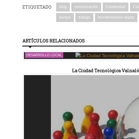
ETIQUETADO
blog
comunicación
Creatividad
Cul
tiempo
trabajo
transformación digital
ARTÍCULOS RELACIONADOS
DESARROLLO LOCAL
La Ciudad Tecnológica Valnalón