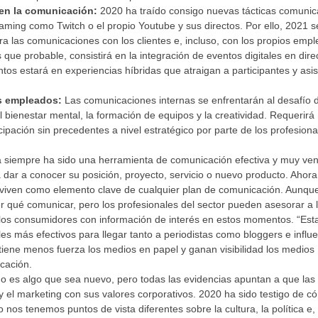
 en la comunicación:
2020 ha traído consigo nuevas tácticas comunica
aming como Twitch o el propio Youtube y sus directos. Por ello, 2021 
 las comunicaciones con los clientes e, incluso, con los propios emp
que probable, consistirá en la integración de eventos digitales en dire
ntos estará en experiencias híbridas que atraigan a participantes y asi
s empleados:
Las comunicaciones internas se enfrentarán al desafío 
l bienestar mental, la formación de equipos y la creatividad. Requerirá
pación sin precedentes a nivel estratégico por parte de los profesiona
 siempre ha sido una herramienta de comunicación efectiva y muy ven
a dar a conocer su posición, proyecto, servicio o nuevo producto. Ahor
eviven como elemento clave de cualquier plan de comunicación. Aunqu
 qué comunicar, pero los profesionales del sector pueden asesorar a 
los consumidores con información de interés en estos momentos. “Est
es más efectivos para llegar tanto a periodistas como bloggers e influ
iene menos fuerza los medios en papel y ganan visibilidad los medios
cación.
o es algo que sea nuevo, pero todas las evidencias apuntan a que las
 el marketing con sus valores corporativos. 2020 ha sido testigo de c
os tenemos puntos de vista diferentes sobre la cultura, la política e,