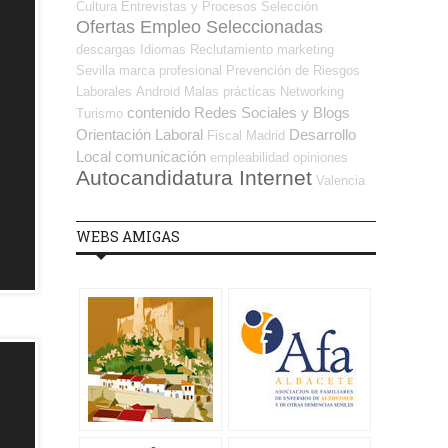
Cultura
Entrevistas y Procesos Selección
Ofertas Empleo Seleccionadas
descargas
Idiomas
Reclutamiento
marketing
Sevilla
marca profesional
Prevención de Riesgos
Laborales
Android
Malas prácticas
Networking
contenido
Redes Sociales y Blogs
Turismo
Orientación Laboral
Desarrollo
Fiscal
Madrid
Local
comunicación
empleabilidad
opiniones
Autocandidatura Internet
Valencia
WEBS AMIGAS