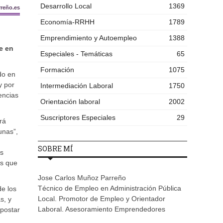
Desarrollo Local
1369
reño.es
Economía-RRHH
1789
Emprendimiento y Autoempleo
1388
e en
Especiales - Temáticas
65
Formación
1075
ido en
y por
Intermediación Laboral
1750
encias
Orientación laboral
2002
Suscriptores Especiales
29
rá
unas”,
SOBRE MÍ
as
as que
Jose Carlos Muñoz Parreño
Técnico de Empleo en Administración Pública
e los
Local. Promotor de Empleo y Orientador
s, y
Laboral. Asesoramiento Emprendedores
apostar