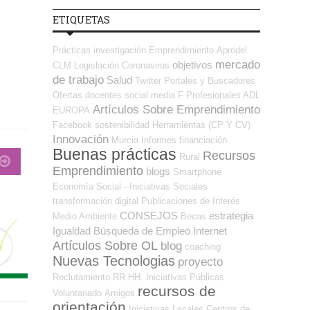
ETIQUETAS
Prácticas
investigación
Emprendimiento
Aprodel
mercado
objetivos
CLM
Legislación
Coronavirus
de trabajo
Salud
Twitter
Portales y Buscadores
Ofertas
docentes
social media
F Profesionales ADL
Artículos Sobre Emprendimiento
EUROPA
Facebook
sostenibilidad
Herramientas (CP Y CV)
Innovación
Murcia
Informes
financiación
Buenas prácticas
Recursos
Rural
Emprendimiento
blogs
Smartphone
Economía Social - Iniciativas Sociales
transformación digital
Publicaciones de Interés
CONSEJOS
estrategia
Medio Ambiente
Becas
Igualdad
Búsqueda de Empleo Internet
Artículos Sobre OL
blog
coaching
Nuevas Tecnologias
proyecto
Reclutamiento RR.HH.
Iniciativas Públicas
recursos de
Voluntariado
Amigos
orientación
Iniciativas Locales
Centros de