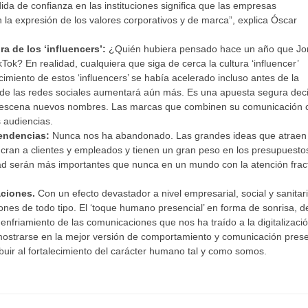
dida de confianza en las instituciones significa que las empresas
 expresión de los valores corporativos y de marca”, explica Óscar
a de los ‘influencers’:
¿Quién hubiera pensado hace un año que Jo
kTok? En realidad, cualquiera que siga de cerca la cultura ‘influencer’
miento de estos ‘influencers’ se había acelerado incluso antes de la
 de las redes sociales aumentará aún más. Es una apuesta segura dec
n escena nuevos nombres. Las marcas que combinen su comunicación 
s audiencias.
tendencias:
Nunca nos ha abandonado. Las grandes ideas que atraen 
olucran a clientes y empleados y tienen un gran peso en los presupuesto
dad serán más importantes que nunca en un mundo con la atención frac
aciones.
Con un efecto devastador a nivel empresarial, social y sanitar
nes de todo tipo. El ‘toque humano presencial’ en forma de sonrisa, d
nfriamiento de las comunicaciones que nos ha traído a la digitalizació
ostrarse en la mejor versión de comportamiento y comunicación prese
ibuir al fortalecimiento del carácter humano tal y como somos.