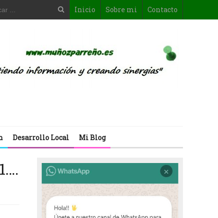
Inicio
Sobre mi
Contacto
n
Desarrollo Local
Mi Blog
1….