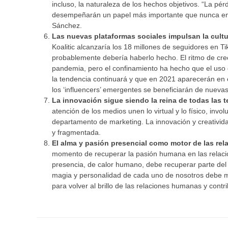
incluso, la naturaleza de los hechos objetivos. “La pér
desempeñarán un papel más importante que nunca en la
Sánchez.
Las nuevas plataformas sociales impulsan la cultur
Koalitic alcanzaría los 18 millones de seguidores en Ti
probablemente debería haberlo hecho. El ritmo de creci
pandemia, pero el confinamiento ha hecho que el uso
la tendencia continuará y que en 2021 aparecerán e
los ‘influencers’ emergentes se beneficiarán de nueva
La innovación sigue siendo la reina de todas las 
atención de los medios unen lo virtual y lo físico, inv
departamento de marketing. La innovación y creativi
y fragmentada.
El alma y pasión presencial como motor de las rel
momento de recuperar la pasión humana en las relacio
presencia, de calor humano, debe recuperar parte del e
magia y personalidad de cada uno de nosotros debe m
para volver al brillo de las relaciones humanas y contr