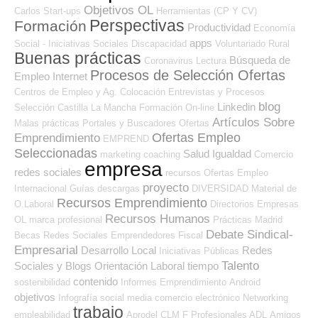
Objetivos OL
Carlos
Start-ups
Herramientas (CP Y CV)
Perspectivas
Formación
Productividad
Economía
apps
Social - Iniciativas Sociales
Discapacidad
Voluntariado
Rural
Buenas prácticas
Búsqueda de
Coronavirus
Lectura
Procesos de Selección Ofertas
Empleo Internet
Centros de Empleo y Ag. Colocación
Entrevistas y Procesos
blog
Linkedin
Selección
Castilla La Mancha
Formación On-line
Artículos Sobre
Malas prácticas
Portales y Buscadores Ofertas
Ofertas Empleo
Emprendimiento
EMPREND
Seleccionadas
Salud
Igualdad
marketing
coaching
Comercio
empresa
redes sociales
recursos
Ofertas Empleo
proyecto
Internacional
Guías
descargas
DIVERSIDAD
Material de
Recursos Emprendimiento
O.Laboral
Directorios Empresas
Recursos Humanos
OL
marca profesional
Prácticas
Madrid
Debate Sindical-
Becas
Redes Sociales Emprendedores
Fiscal
Empresarial
Desarrollo Local
Redes
Iniciativas Públicas
Talento
Sociales y Blogs Orientación Laboral
tiempo
contenido
sostenibilidad
Informes
Emprendimiento
Android
objetivos
Infografía
social media
comercio electrónico
Networking
trabajo
empleabilidad
Aprodel CLM
F Profesionales ADL
Amigos