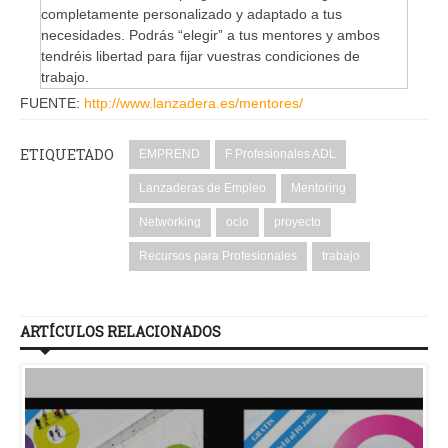
completamente personalizado y adaptado a tus
necesidades. Podrás “elegir” a tus mentores y ambos
tendréis libertad para fijar vuestras condiciones de
trabajo.
FUENTE:
http://www.lanzadera.es/mentores/
ETIQUETADO
EMPREND
F Profesionales ADL
Lanzaderas de Empleo
Mentoring
Networking
ocio
proyecto
Recursos para Profesionales
trabajo
ARTÍCULOS RELACIONADOS