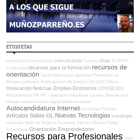
ETIQUETAS
comunicación
blogs
investigación
financiación
Turismo
EUROPA
recursos de
recursos para la formación
Creatividad
orientación
Sevilla
Motivación
docentes
Prevención de
Riesgos Laborales
Publicaciones de Interés
CALIDAD
Cultura
Innovación
Noticias Empleo-Economía
CONSEJOS
Reclutamiento RR.HH.
Legislación
Iniciativas Locales
Idiomas
ocio
Infojobs
transformación digital
Medio Ambiente
Autocandidatura Internet
Iniciativas Privadas
Nuevas Tecnologias
Artículos Sobre OL
estrategia
opiniones
Ideas de Negocio
Facebook
Valencia
Murcia
Twitter
Orientación Emprendedores
Smartphone
Recursos para Profesionales
José