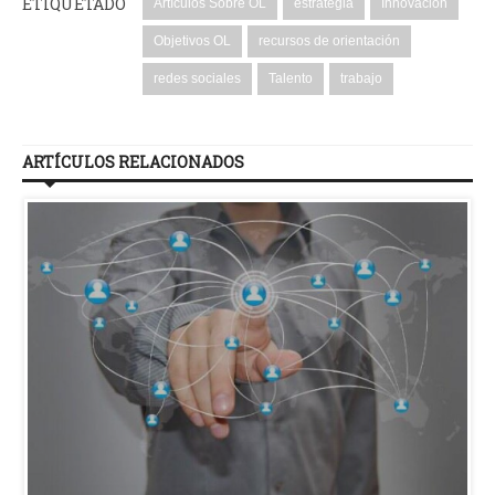
ETIQUETADO
Artículos Sobre OL
estrategia
Innovación
Objetivos OL
recursos de orientación
redes sociales
Talento
trabajo
ARTÍCULOS RELACIONADOS