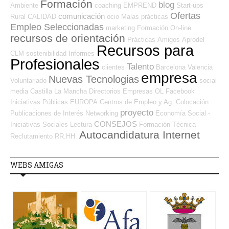
Formación
blog
Ambiente
coaching
EMPREND
Start-ups
Ofertas
comunicación
Rural
CALIDAD
ocio
Malas prácticas
Empleo Seleccionadas
marketing
Formación On-line
recursos de orientación
Prácticas
Amigos
Aprodel
Recursos para
CLM
sostenibilidad
Informes
Profesionales
Talento
clientes
Barcelona
Valencia
empresa
Nuevas Tecnologias
Voluntariado
social
media
Castilla La Mancha
Directorios Empresas OL
Facebook
Iniciativas Públicas
EUROPA
Centros de Empleo y Ag. Colocación
proyecto
Publicaciones de Interés
Networking
Economía Social -
CONSEJOS
Iniciativas Sociales
Lectura
Formación Técnica
Autocandidatura Internet
Reclutamiento RR.HH.
WEBS AMIGAS