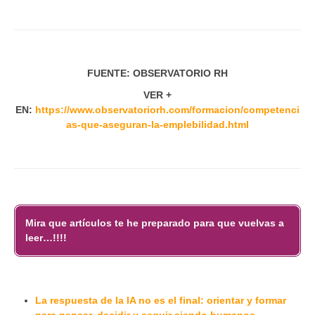
FUENTE: OBSERVATORIO RH
VER +
EN:
https://www.observatoriorh.com/formacion/competenci
as-que-aseguran-la-emplebilidad.html
Mira que artículos te he preparado para que vuelvas a
leer…!!!!
La respuesta de la IA no es el final: orientar y formar
para pensar, decidir y seguir siendo humanos