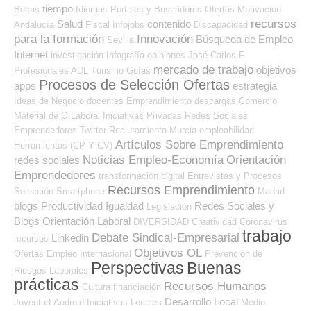
tiempo
Becas
Idiomas
Portales y Buscadores Ofertas
Motivación
recursos
Salud
contenido
Andalucía
Fiscal
Infojobs
Discapacidad
para la formación
Innovación
Búsqueda de Empleo
Sevilla
Internet
investigación
Infografía
opiniones
José Carlos
F
mercado de trabajo
objetivos
Profesionales ADL
Turismo
Guías
Procesos de Selección Ofertas
apps
estrategia
Ideas de Negocio
docentes
Emprendimiento
descargas
Comercio
Material de O.Laboral
Iniciativas Privadas
Redes Sociales
Emprendedores
Twitter
Reclutamiento
Murcia
empleabilidad
Artículos Sobre Emprendimiento
Herramientas (CP Y CV)
Noticias Empleo-Economía
Orientación
redes sociales
Emprendedores
transformación digital
Entrevistas y Procesos
Recursos Emprendimiento
Selección
Smartphone
Madrid
blogs
Productividad
Igualdad
Redes Sociales y
Legislación
Blogs Orientación Laboral
DIVERSIDAD
Creatividad
Coronavirus
trabajo
Debate Sindical-Empresarial
Linkedin
recursos
Objetivos OL
Ofertas Empleo Internacional
Prevención de
Perspectivas
Buenas
Riesgos Laborales
prácticas
Recursos Humanos
Cultura
financiación
Desarrollo Local
Juventud
Android
Iniciativas Locales
Medio