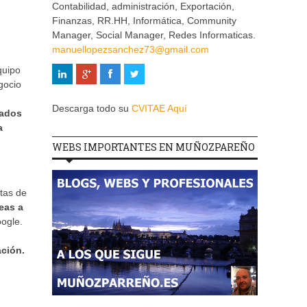
Contabilidad, administración, Exportación,
Finanzas, RR.HH, Informática, Community
Manager, Social Manager, Redes Informaticas.
manuellopezsanchez73@gmail.com
quipo
gocio
Descarga todo su
CVITAE Aquí
zados
a
WEBS IMPORTANTES EN MUÑOZPAREÑO
ntas de
eas a
oogle.
ción.