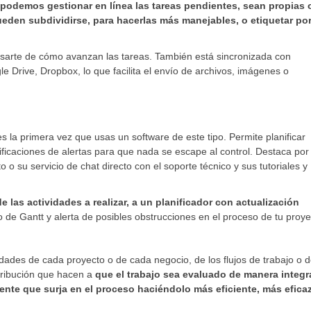
 podemos gestionar en línea las tareas pendientes, sean propias 
ueden subdividirse, para hacerlas más manejables, o etiquetar po
visarte de cómo avanzan las tareas. También está sincronizada con
e Drive, Dropbox, lo que facilita el envío de archivos, imágenes o
es la primera vez que usas un software de este tipo. Permite planificar
ficaciones de alertas para que nada se escape al control. Destaca por
 o su servicio de chat directo con el soporte técnico y sus tutoriales y
las actividades a realizar, a un planificador con actualización
 de Gantt y alerta de posibles obstrucciones en el proceso de tu proye
dades de cada proyecto o de cada negocio, de los flujos de trabajo o d
ntribución que hacen a
que el trabajo sea evaluado de manera integra
iente que surja en el proceso haciéndolo más eficiente, más efica