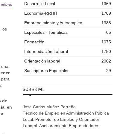
Desarrollo Local
1369
rreño.es
Economía-RRHH
1789
Emprendimiento y Autoempleo
1388
 los
Especiales - Temáticas
65
Formación
1075
Intermediación Laboral
1750
Orientación laboral
2002
r una
Suscriptores Especiales
29
tener
 para
a
SOBRE MÍ
o de
Jose Carlos Muñoz Parreño
ia, en
Técnico de Empleo en Administración Pública
de
Local. Promotor de Empleo y Orientador
Laboral. Asesoramiento Emprendedores