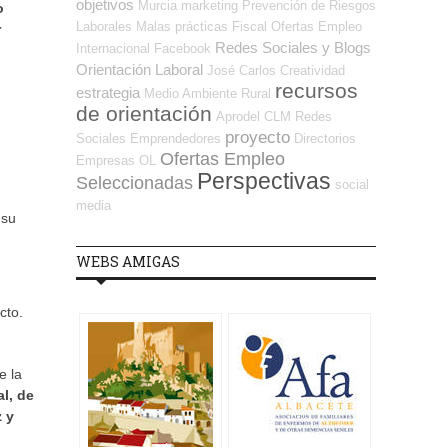
objetivos
Murcia
marketing
Prevención de Riesgos
o
Laborales
Malas prácticas
Fiscal
Ofertas Empleo
r
Redes Sociales y Blogs
Internacional
Facebook
Orientación Laboral
José Carlos
Creatividad
recursos
estrategia
Medio Ambiente
Rural
de orientación
Aprodel CLM
Redes
proyecto
Sociales Emprendedores
Directorios
Ofertas Empleo
Empresas OL
Perspectivas
Seleccionadas
social
media
 su
WEBS AMIGAS
cto.
e la
l, de
z y