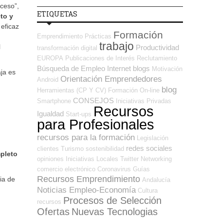
oceso”,
ETIQUETAS
to y
eficaz
Formación
Emprendimiento
Prácticas
trabajo
l
Productividad
transformación digital
EUROPA
Publicaciones de Interés
Reclutamiento
Búsqueda de Empleo Internet
blogs
Motivación
ja es
Orientación Emprendedores
Android
blog
Herramientas (CP Y CV)
Formación On-line
CONSEJOS
Smartphone
Iniciativas Privadas
Recursos
Igualdad
Start-ups
para Profesionales
recursos para la formación
Legislación
redes sociales
clientes
Turismo
sostenibilidad
mpleto
opiniones
Iniciativas Locales
Twitter
Networking
comercio electrónico
Coronavirus
Guías
Recursos Emprendimiento
ia de
Andalucía
Noticias Empleo-Economía
Cultura
Procesos de Selección
recursos
Ofertas
Nuevas Tecnologias