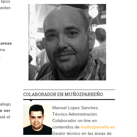
 tipos
pueden
tareas
una
.
COLABORADOR EN MUÑOZPARREÑO
rabajo.
Manuel Lopez Sanchez.
e ser
Técnico Administración.
stá el
Colaborador on-line en
contenidos de
muñozparreño.es
Gestor técnico en las áreas de