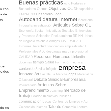
Buenas prácticas
ocio
Portales y
Objetivos OL
Buscadores Ofertas
Discapacidad
to con
Desarrollo Local
la de
EMPREND
Autocandidatura Internet
bre
Barcelona
Artículos Sobre OL
Infografía
investigación
Economía Social - Iniciativas Sociales
Entrevistas
y Procesos Selección
Reclutamiento RR.HH.
Ideas
de Negocio
Valencia
Amigos
DIVERSIDAD
Informes
Juventud
financiación
empleabilidad
F
Profesionales ADL
descargas
marca profesional
Recursos Humanos
Linkedin
CALIDAD
tiempo
Salud
docentes
Formación Técnica
empresa
los
contenido
Sevilla
Infojobs
ecidos
Innovación
apps
Castilla La Mancha
Material de
Debate Sindical-Empresarial
O.Laboral
Artículos Sobre
Voluntariado
Emprendimiento
mercado de
coaching
trabajo
Madrid
Iniciativas Públicas
comunicación
Becas
Centros de Empleo y Ag.
Talento
Colocación
Idiomas
Comercio
Lectura
ido en