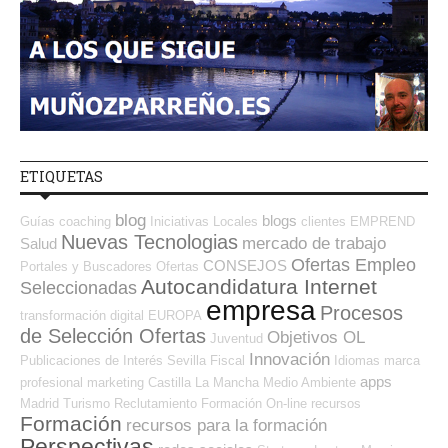
ETIQUETAS
blog
blogs
Guías
coaching
Iniciativas Locales
clientes
EMPREND
Nuevas Tecnologias
mercado de trabajo
Salud
Ofertas Empleo
CONSEJOS
Portales y Buscadores Ofertas
Autocandidatura Internet
Seleccionadas
empresa
Procesos
transformación digital
EUROPA
de Selección Ofertas
Objetivos OL
Juventud
Innovación
Publicaciones de Interés
Sevilla
Fiscal
Idiomas
marca
apps
profesional
marketing
Castilla La Mancha
Medio Ambiente
Madrid
Turismo
Reclutamiento
Formación On-line
recursos
Formación
recursos para la formación
Perspectivas