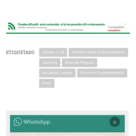
ETIQUETADO
Aprodel CLM
Artículos Sobre Emprendimiento
coaching
Ideas de Negocio
Iniciativas Locales
Recursos Emprendimiento
Rural