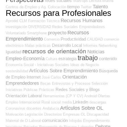
redes sociales
Start-ups
Lectura
Murcia
Talento
tiempo
Centros de Empleo y Ag. Colocación
Twitter
Recursos para Profesionales
Recursos Humanos
Aprodel CLM
Formación Técnica
investigación
DIVERSIDAD
Redes Sociales Emprendedores
Recursos
proyecto
Voluntariado
Smartphone
Emprendimiento
Productividad
Comercio
CALIDAD
comercio
Desarrollo Local
electrónico
Malas prácticas
Informes
Networking
recursos de orientación
Noticias
Igualdad
trabajo
Empleo-Economía
estrategia
contenido
Cultura
Economía Social - Iniciativas Sociales
Ideas de Negocio
Artículos Sobre Emprendimiento
Búsqueda
sostenibilidad
Orientación
de Empleo Internet
José Carlos
Emprendedores
Becas
Entrevistas y Procesos Selección
Redes Sociales y Blogs
Iniciativas Públicas
Prácticas
Orientación Laboral
Herramientas (CP Y CV)
Android
Ofertas
Linkedin
Empleo Internacional
Rural
social media
descargas
Artículos Sobre OL
Coronavirus
docentes
Andalucía
Motivación
Legislación
Directorios Empresas OL
Discapacidad
comunicación
Material de O.Laboral
Infojobs
Emprendimiento
Debate
Iniciativas Privadas
Prevención de Riesgos Laborales