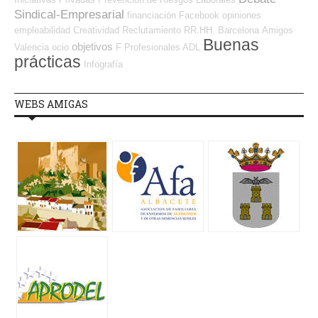
Sindical-Empresarial
financiación
Facebook
opiniones
empleabilidad
Creatividad
Reclutamiento RR.HH.
Barcelona
Amigos
Buenas
objetivos
Valencia
ocio
F Profesionales ADL
prácticas
Infografía
WEBS AMIGAS