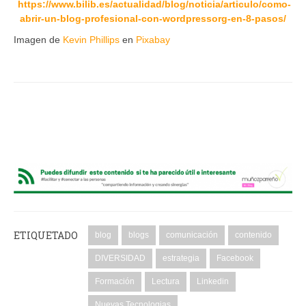
https://www.bilib.es/actualidad/blog/noticia/articulo/como-
abrir-un-blog-profesional-con-wordpressorg-en-8-pasos/
Imagen de
Kevin Phillips
en
Pixabay
ETIQUETADO
blog
blogs
comunicación
contenido
DIVERSIDAD
estrategia
Facebook
Formación
Lectura
Linkedin
Nuevas Tecnologias