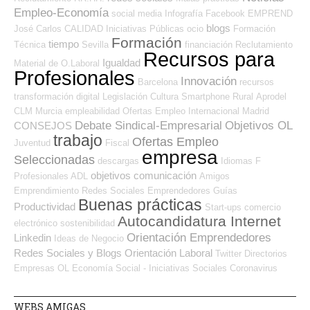
Empleo-Economía
social media
Infografía
Facebook
EMPREND
blogs
José Carlos
CALIDAD
Iniciativas Públicas
ocio
Formación
Formación
tiempo
Técnica
Sevilla
financiación
Reclutamiento
Recursos para
Igualdad
Material de O.Laboral
Profesionales
Innovación
Barcelona
recursos
transformación digital
Legislación
Cultura
Smartphone
Rural
Aprodel
CLM
Murcia
empleabilidad
Ofertas Empleo Internacional
Madrid
Debate Sindical-Empresarial
Objetivos OL
CONSEJOS
trabajo
Ofertas Empleo
Juventud
Fiscal
empresa
Seleccionadas
descargas
Idiomas
F
objetivos
comunicación
Profesionales ADL
Amigos
Emprendimiento
Redes Sociales Emprendedores
Guías
Buenas prácticas
Productividad
Start-ups
comercio
Autocandidatura Internet
electrónico
sostenibilidad
Orientación Emprendedores
Linkedin
Ideas de Negocio
Redes Sociales y Blogs Orientación Laboral
Twitter
Directorios
Empresas OL
Economía Social - Iniciativas Sociales
Coronavirus
WEBS AMIGAS