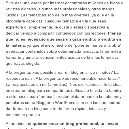
Si te das una vuelta por internet encontrarás millones de blogs y
revistas digitales, algunos más profesionales y otros menos
lucidos. Las temáticas son de lo más diversas, ya que en la
blogosfera cabe casi cualquier temática en la que seas
experto/a o, simplemente, te guste y estés dispuesto/a a
dedicar tiempo a compartir contenidos con tus lectores.
Piensa
que no es necesario que seas un gran erudito o erudita en
la materia
, ya que el mero hecho de “ponerte manos a la obra”
a redactar contenidos sobre determinada temática, te permitirá
formarte y ampliar conocimientos acerca de la o las temáticas
que hayas elegido.
A la pregunta: ¿es posible crear un blog en cinco minutos? La
respuesta es sí. A la pregunta: ¿es recomendable hacerlo así?
La respuesta es un no (a medias). Nos explicamos… Si tu idea
es crear un blog para compartir tus
hobbies
o tu vida en familia,
o si lo haces para “probar”, existen plataformas en la nube muy
populares como Blogger o WordPress.com con las que podrás
dar forma a un blog sencillo de forma rápida, intuitiva y
totalmente gratuita.
Ahora bien,
si quieres crear un blog profesional, te llevará