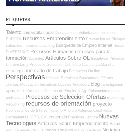
ETIQUETAS
Talento
Desarrollo Local
Discapacidad
Voluntariado
opiniones
Recursos Emprendimiento
EUROPA
Prevención de Riesgos
Búsqueda de Empleo Internet
Laborales
Informes
coaching
Becas
Recursos Humanos
recursos para la
DIVERSIDAD
Artículos Sobre OL
formación
docentes
Iniciativas Privadas
Entrevistas y Procesos Selección
Comercio
Castilla La Mancha
mercado de trabajo
estrategia
Formación On-line
Perspectivas
Infojobs
Portales y Buscadores Ofertas
blog
clientes
Motivación
Iniciativas Locales
Andalucía
investigación
apps
Medio Ambiente
Centros de Empleo y Ag. Colocación
marca
Procesos de Selección Ofertas
profesional
marketing
recursos de orientación
proyecto
Networking
Publicaciones de Interés
Turismo
Android
Valencia
Creatividad
Nuevas
contenido
Herramientas (CP Y CV)
Prácticas
Lectura
Tecnologias
Artículos Sobre Emprendimiento
Salud
Noticias
redes sociales
Reclutamiento RR.HH.
Malas prácticas