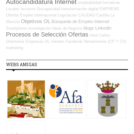
Autocandidatura Internet
empleabilidad
Iniciativas
Locales
recursos
Discapacidad
transformación digital
EMPREND
Ofertas Empleo Internacional
Legislación
CALIDAD
Castilla La
Objetivos OL
Búsqueda de Empleo Internet
Mancha
blogs
Linkedin
Smartphone
investigación
Ideas de Negocio
Procesos de Selección Ofertas
José Carlos
Directorios Empresas OL
clientes
Facebook
Herramientas (CP Y CV)
marketing
WEBS AMIGAS