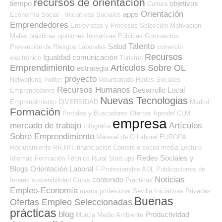
recursos de orientación
tiempo
objetivos
Cultura
Orientación
apps
Economía Social - Iniciativas Sociales
Emprendedores
Entrevistas y Procesos Selección
Motivación
Malas prácticas
opiniones
Iniciativas Públicas
Coronavirus
Talento
Salud
Prevención de Riesgos Laborales
comercio
Recursos
Igualdad
comunicación
electrónico
Turismo
Emprendimiento
Artículos Sobre OL
estrategia
proyecto
Networking
Twitter
Voluntariado
Redes Sociales
Recursos Humanos
Desarrollo Local
Emprendedores
Nuevas Tecnologias
Emprendimiento
DIVERSIDAD
Madrid
Formación
Portales y Buscadores Ofertas
Aprodel CLM
empresa
mercado de trabajo
Artículos
Infografía
Sobre Emprendimiento
Material de O.Laboral
EUROPA
Reclutamiento RR.HH.
financiación
Comercio
social media
Lectura
Redes Sociales y
Idiomas
Formación Técnica
Rural
Start-ups
Blogs Orientación Laboral
F Profesionales ADL
Publicaciones de
Noticias
contenido
Interés
sostenibilidad
Guías
Prácticas
Empleo-Economía
marca profesional
Sevilla
Iniciativas Privadas
Buenas
Ofertas Empleo Seleccionadas
prácticas
blog
Productividad
Murcia
Medio Ambiente