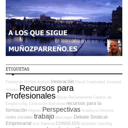
ETIQUETAS
Innovación
Formación On-line
Android
Fiscal
Creatividad
Juventud
Recursos para
Amigos
Profesionales
Becas
Reclutamiento
Centros de
recursos para la
Empleo y Ag. Colocación
Barcelona
Perspectivas
formación
Infojobs
Andalucía
Informes
trabajo
Debate Sindical-
redes sociales
descargas
Empresarial
CONSEJOS
ocio
Valencia
docentes
coaching