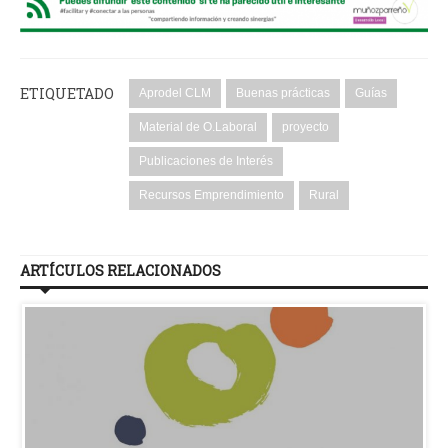
ETIQUETADO
Aprodel CLM
Buenas prácticas
Guías
Material de O.Laboral
proyecto
Publicaciones de Interés
Recursos Emprendimiento
Rural
ARTÍCULOS RELACIONADOS