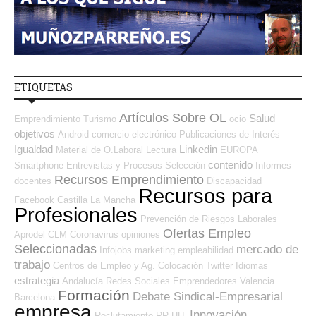
ETIQUETAS
Artículos Sobre OL
Salud
Emprendimiento
Turismo
ocio
objetivos
Android
comercio electrónico
Publicaciones de Interés
Igualdad
Linkedin
Material de O.Laboral
Lectura
EUROPA
contenido
Smartphone
Entrevistas y Procesos Selección
Informes
Recursos Emprendimiento
docentes
Discapacidad
Recursos para
Facebook
Castilla La Mancha
Profesionales
Prevención de Riesgos Laborales
Ofertas Empleo
Aprodel CLM
Coronavirus
opiniones
Seleccionadas
mercado de
Infojobs
marketing
empleabilidad
trabajo
Centros de Empleo y Ag. Colocación
Twitter
Idiomas
estrategia
Andalucía
Redes Sociales Emprendedores
Valencia
Formación
Debate Sindical-Empresarial
Barcelona
empresa
Innovación
Reclutamiento RR.HH.