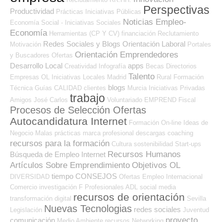
Perspectivas
Productividad
Prácticas
Iniciativas Públicas
Noticias Empleo-
Economía Social - Iniciativas Sociales
Economía
Herramientas (CP Y CV)
financiación
Reclutamiento
Redes Sociales y Blogs Orientación Laboral
Motivación
Portales
Orientación Emprendedores
y Buscadores Ofertas
Desarrollo Local
apps
Creatividad
Infografía
Becas
Directorios
Talento
Empresas OL
Iniciativas Locales
Madrid
Rural
Formación
blogs
Técnica
Guías
CALIDAD
clientes
Murcia
Iniciativas Privadas
trabajo
Amigos
José Carlos
Voluntariado
EMPREND
Fiscal
Procesos de Selección Ofertas
Autocandidatura Internet
Formación On-line
Ideas de
Negocio
Malas prácticas
marca profesional
descargas
coaching
recursos para la formación
Cultura
sostenibilidad
Start-ups
Recursos Humanos
Búsqueda de Empleo Internet
Artículos Sobre Emprendimiento
Objetivos OL
tiempo
CONSEJOS
DIVERSIDAD
Ofertas Empleo Internacional
Comercio
investigación
F Profesionales ADL
social media
recursos de orientación
transformación digital
Sevilla
Nuevas Tecnologias
redes sociales
Legislación
Juventud
proyecto
comunicación
Medio Ambiente
recursos
Networking