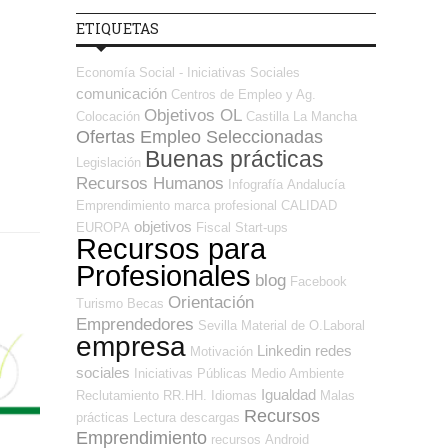
ETIQUETAS
Economía Social - Iniciativas Sociales
comunicación
Centros de Empleo y Ag.
Objetivos OL
Colocación
Castilla La Mancha
Ofertas Empleo Seleccionadas
Buenas prácticas
Legislación
Recursos Humanos
Infografía
Andalucía
Emprendimiento
marca profesional
CALIDAD
objetivos
EUROPA
Fiscal
Start-ups
Recursos para
Profesionales
blog
Facebook
Orientación
Turismo
Becas
Emprendedores
Sevilla
Material de O.Laboral
empresa
Linkedin
redes
Motivación
sociales
Iniciativas Públicas
Medio Ambiente
Igualdad
Reclutamiento RR.HH.
Idiomas
Malas
Recursos
prácticas
Lectura
descargas
Emprendimiento
recursos
Android