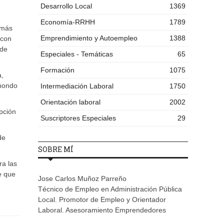
Desarrollo Local
1369
Economía-RRHH
1789
 más
Emprendimiento y Autoempleo
1388
 con
 de
Especiales - Temáticas
65
Formación
1075
a,
 hondo
Intermediación Laboral
1750
Orientación laboral
2002
pción
Suscriptores Especiales
29
de
SOBRE MÍ
ra las
e que
Jose Carlos Muñoz Parreño
Técnico de Empleo en Administración Pública
Local. Promotor de Empleo y Orientador
Laboral. Asesoramiento Emprendedores