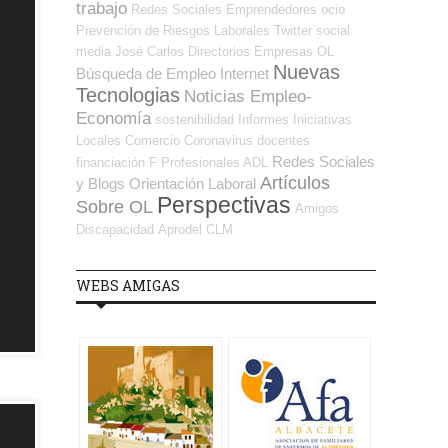
trabajo
Redes Sociales Emprendedores
ocio
Prevención de Riesgos Laborales
Twitter
social
media
José Carlos
Directorios Empresas OL
Nuevas
Búsqueda de Empleo Internet
Tecnologias
Noticias Empleo-
Economía
sostenibilidad
Informes
Iniciativas
Locales
Comercio
Coronavirus
docentes
Redes Sociales
financiación
F Profesionales ADL
Artículos
y Blogs Orientación Laboral
Perspectivas
Sobre OL
Amigos
Discapacidad
Aprodel CLM
WEBS AMIGAS