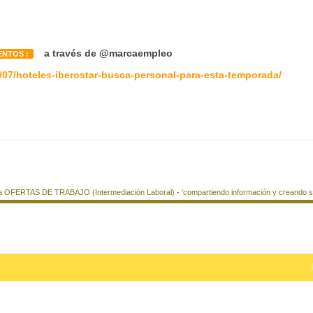
a través de @marcaempleo
ENTOS :
/07/hoteles-iberostar-busca-personal-para-esta-temporada/
a OFERTAS DE TRABAJO (Intermediación Laboral) - 'compartiendo información y creando si