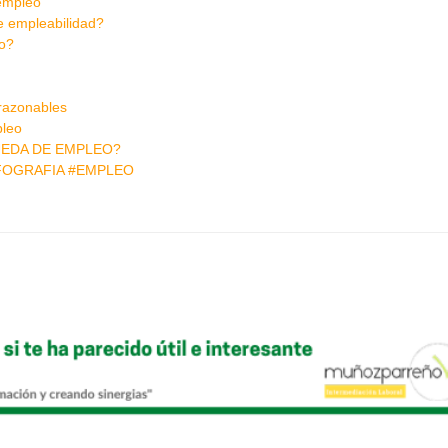
 empleo
e empleabilidad?
jo?
 razonables
pleo
UEDA DE EMPLEO?
NFOGRAFIA #EMPLEO