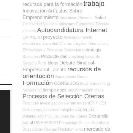
trabajo
recursos para la formación
Innovación
Artículos Sobre
Emprendimiento
Salud
Iniciativas Privadas
Creatividad
Valencia
opiniones
Formación Técnica
Autocandidatura Internet
clientes
proyecto
EMPREND
Murcia
comercio
electrónico
Juventud
Ofertas Empleo Internacional
estrategia
Entrevistas y Procesos Selección
Productividad
Barcelona
coaching
Ideas de
Debate Sindical-
blogs
Negocio
Rural
recursos de
Empresarial
Talento
orientación
Smartphone
Guías
Formación
CONSEJOS
Madrid
marketing
tiempo
apps
Networking
transformación digital
Procesos de Selección Ofertas
Prácticas
investigación
Herramientas (CP Y CV)
contenido
Cultura
empleabilidad
Infojobs
Desarrollo
Voluntariado
Publicaciones de Interés
Local
DIVERSIDAD
Formación On-line
Portales y
mercado de
Buscadores Ofertas
Reclutamiento