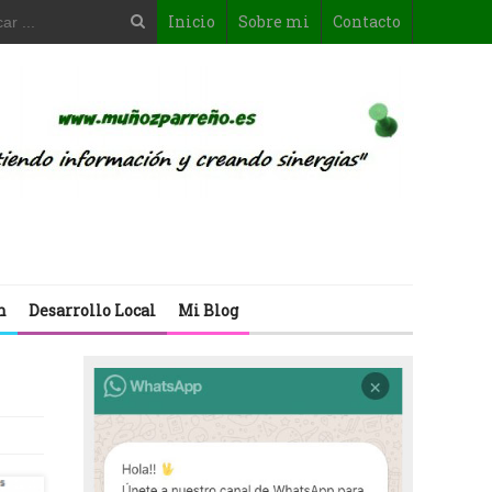
Inicio
Sobre mi
Contacto
n
Desarrollo Local
Mi Blog