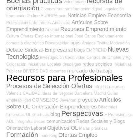
Buenas prácticas
recursos de
Voluntariado
orientación
Coronavirus
transformación digital
Legislación
Noticias Empleo-Economía
Formación On-line
EUROPA
ocio
Artículos Sobre
Publicaciones de Interés
Andalucía
Recursos Emprendimiento
Emprendimiento
Android
Cultura
Ofertas Empleo Internacional
José Carlos
Reclutamiento
apps
comercio electrónico
Discapacidad
Amigos
Twitter
Motivación
Nuevas
Debate Sindical-Empresarial
blogs
EMPREND
Tecnologias
investigación
Creatividad
Centros de Empleo y Ag.
redes sociales
Colocación
Iniciativas Locales
descargas
Iniciativas
mercado de trabajo
Públicas
DIVERSIDAD
docentes
Recursos para Profesionales
Procesos de Selección Ofertas
Infojobs
recursos
Valencia
CALIDAD
Ideas de Negocio
Barcelona
Madrid
Guías
Artículos
proyecto
CONSEJOS
empleabilidad
Juventud
Sobre OL
Orientación Emprendedores
Directorios
Perspectivas
blog
Empresas OL
Start-ups
F Profesionales
comunicación
Redes Sociales y Blogs
ADL
Infografía
Becas
Objetivos OL
Orientación Laboral
Malas prácticas
Formación
Ofertas Empleo
marketing