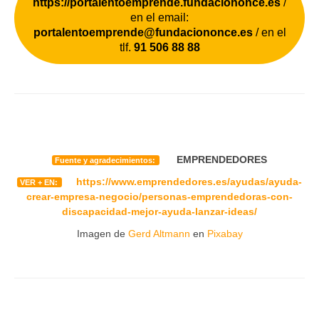
https://portalentoemprende.fundaciononce.es
/
en el email:
portalentoemprende@fundaciononce.es
/ en el
tlf.
91 506 88 88
EMPRENDEDORES
Fuente y agradecimientos:
https://www.emprendedores.es/ayudas/ayuda-
VER + EN:
crear-empresa-negocio/personas-emprendedoras-con-
discapacidad-mejor-ayuda-lanzar-ideas/
Imagen de
Gerd Altmann
en
Pixabay