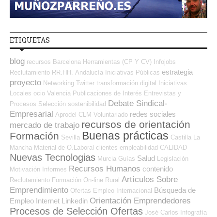
ETIQUETAS
blog
recursos
Barcelona
Herramientas (CP Y CV)
Infojobs
estrategia
Reclutamiento RR.HH.
Andalucía
Iniciativas Públicas
proyecto
Networking
Twitter
transformación digital
Iniciativas
Locales
ocio
Valencia
Publicaciones de Interés
Entrevistas y
Debate Sindical-
Procesos Selección
sostenibilidad
Empresarial
redes sociales
Aprodel CLM
Voluntariado
recursos de orientación
mercado de trabajo
Buenas prácticas
Formación
Sevilla
Castilla La
Mancha
Material de O.Laboral
clientes
empleabilidad
CALIDAD
Nuevas Tecnologias
Salud
Murcia
Guías
Legislación
Recursos Humanos
contenido
Motivación
Informes
Artículos Sobre
Reclutamiento
Formación On-line
Rural
Emprendimiento
Búsqueda de
Ofertas Empleo Internacional
Orientación Emprendedores
Empleo Internet
Linkedin
Procesos de Selección Ofertas
José Carlos
Infografía