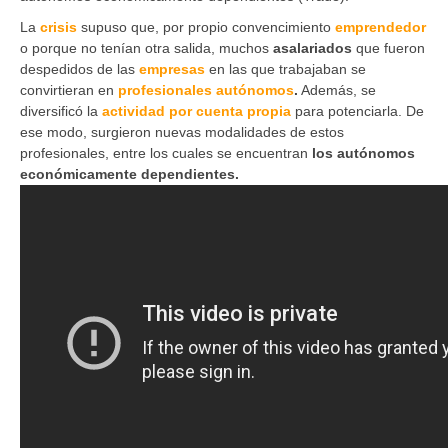
La
crisis
supuso que, por propio convencimiento
emprendedor
o porque no tenían otra salida, muchos
asalariados
que fueron
despedidos de las
empresas
en las que trabajaban se
convirtieran en
profesionales autónomos
.
Además, se
diversificó la
actividad por cuenta propia
para potenciarla. De
ese modo, surgieron nuevas modalidades de estos
profesionales, entre los cuales se encuentran
los autónomos
económicamente dependientes.