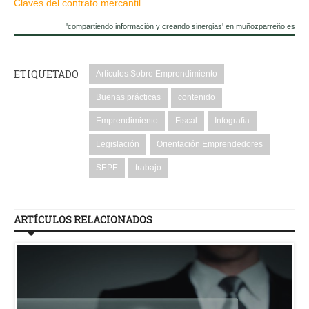
Claves del contrato mercantil
'compartiendo información y creando sinergias' en muñozparreño.es
ETIQUETADO
Artículos Sobre Emprendimiento
Buenas prácticas
contenido
Emprendimiento
Fiscal
Infografía
Legislación
Orientación Emprendedores
SEPE
trabajo
ARTÍCULOS RELACIONADOS