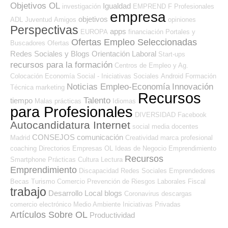
Objetivos OL
Igualdad
investigación
EMPREND
F Profesionales
empresa
objetivos
ADL
Juventud
Amigos
opiniones
Perspectivas
apps
EUROPA
financiación
Portales y
Ofertas Empleo Seleccionadas
Buscadores Ofertas
Redes Sociales y Blogs Orientación Laboral
Start-ups
recursos para la formación
Centros de Empleo y Ag.
Colocación
Economía Social - Iniciativas Sociales
Android
Formación
Noticias Empleo-Economía
Innovación
Técnica
marketing
Recursos
Talento
tiempo
Malas prácticas
Idiomas
para Profesionales
DIVERSIDAD
Facebook
Autocandidatura Internet
social media
docentes
CONSEJOS
comunicación
Madrid
Creatividad
marca profesional
coaching
Directorios Empresas OL
Ideas de Negocio
Emprendimiento
Recursos
Smartphone
Prácticas
Cultura
Lectura
Emprendimiento
Discapacidad
Redes Sociales Emprendedores
Becas
Turismo
Comercio
Prevención de Riesgos Laborales
Fiscal
trabajo
Desarrollo Local
blogs
Coronavirus
descargas
comercio electrónico
Medio Ambiente
Iniciativas Privadas
Artículos Sobre OL
Productividad