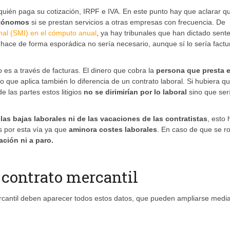
r quién paga su cotización, IRPF e IVA. En este punto hay que aclarar 
utónomos
si se prestan servicios a otras empresas con frecuencia. De
onal (SMI) en el cómputo anual
, ya hay tribunales que han dictado sent
 hace de forma esporádica no sería necesario, aunque sí lo sería factu
 es a través de facturas. El dinero que cobra la
persona que presta e
ho que aplica también lo diferencia de un contrato laboral. Si hubiera q
e las partes estos litigios
no se dirimirían por lo laboral
sino que ser
as bajas laborales ni de las vacaciones de las contratistas
, esto
 por esta vía ya que
aminora costes laborales
. En caso de que se 
ción ni a paro.
 contrato mercantil
ercantil deben aparecer todos estos datos, que pueden ampliarse medi