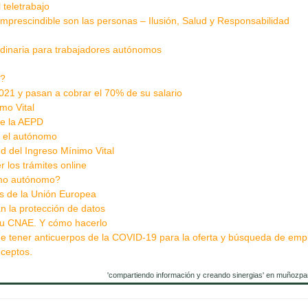
 teletrabajo
 imprescindible son las personas – Ilusión, Salud y Responsabilidad
aordinaria para trabajadores autónomos
0?
21 y pasan a cobrar el 70% de su salario
imo Vital
de la AEPD
e el autónomo
tud del Ingreso Mínimo Vital
 los trámites online
omo autónomo?
os de la Unión Europea
 la protección de datos
su CNAE. Y cómo hacerlo
e tener anticuerpos de la COVID-19 para la oferta y búsqueda de emp
nceptos.
'compartiendo información y creando sinergias' en muñozpa