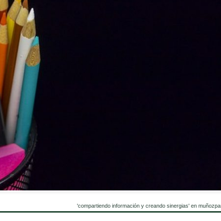
'compartiendo información y creando sinergias' en muñozpa