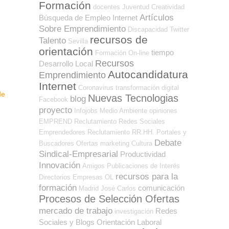
Formación
docentes
Juventud
Creatividad
Artículos
Búsqueda de Empleo Internet
Sobre Emprendimiento
Discapacidad
Twitter
recursos de
Talento
Sevilla
orientación
tiempo
Formación On-line
Recursos
Desarrollo Local
Autocandidatura
Emprendimiento
Internet
Coronavirus
transformación digital
de
Nuevas Tecnologias
blog
Facebook
proyecto
Infojobs
Medio Ambiente
opiniones
EMPREND
Reclutamiento
Redes Sociales
Emprendedores
Reclutamiento RR.HH.
Portales y
Debate
Buscadores Ofertas
marketing
Cultura
Sindical-Empresarial
Productividad
Innovación
Amigos
Publicaciones de Interés
recursos para la
Directorios Empresas OL
formación
comunicación
Madrid
José Carlos
Procesos de Selección Ofertas
mercado de trabajo
Redes
investigación
Sociales y Blogs Orientación Laboral