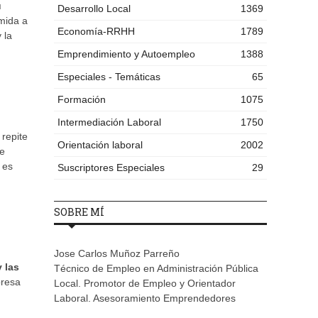
u
Desarrollo Local
1369
omida a
Economía-RRHH
1789
 la
Emprendimiento y Autoempleo
1388
Especiales - Temáticas
65
Formación
1075
Intermediación Laboral
1750
 repite
Orientación laboral
2002
de
 es
Suscriptores Especiales
29
SOBRE MÍ
Jose Carlos Muñoz Parreño
 las
Técnico de Empleo en Administración Pública
presa
Local. Promotor de Empleo y Orientador
Laboral. Asesoramiento Emprendedores