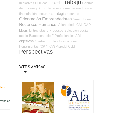
trabajo
Linkedin
Iniciativas Públicas
Centros
de Empleo y Ag. Colocación
comercio electrónico
estrategia
financiación
Lectura
recursos
Orientación Emprendedores
Smartphone
Recursos Humanos
Voluntariado
CALIDAD
blogs
Entrevistas y Procesos Selección
social
media
Barcelona
ocio
F Profesionales ADL
objetivos
Ofertas Empleo Internacional
Herramientas (CP Y CV)
Aprodel CLM
Perspectivas
WEBS AMIGAS
leo
rreño.es