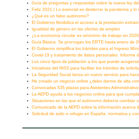
Guía de preguntas y respuestas sobre la nueva ley del
Feliz 2021 | Lo esencial es desterrar la pandemia y lo
¿Qué es un falso autónomo?
El Gobierno flexibiliza el acceso a la prestación extr
Igualdad de género en las ofertas de empleo
¿La economía circular es sinónimo de trabajo en 202
Guía Básica. Se prorrogan los ERTE hasta enero de 20
El Gobierno simplifica los trámites para el Ingreso Mín
Covid-19 y tratamiento de datos personales. Informe 
Los cinco tipos de jubilación a los que puede acogers
Iniciativas del INSS para facilitar los trámites de solici
La Seguridad Social lanza un nuevo servicio para hacer
He creado un negocio online ¿debo darme de alta c
Convocadas 535 plazas para Asistentes Administrativ
La AEPD ayuda a los negocios online para que cumplan
Situaciones en las que el autónomo debería cambiar 
Comunicado de la AEPD sobre la información acerca d
Solicitud de asilo o refugio en España: normativa y co