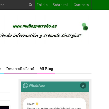
Inicio
Sobre mi
Contacto
n
Desarrollo Local
Mi Blog