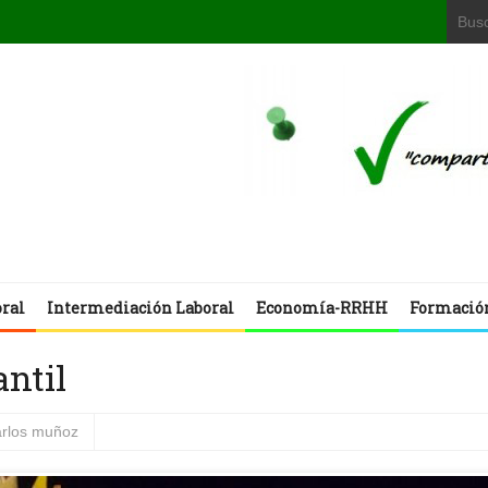
oral
Intermediación Laboral
Economía-RRHH
Formació
antil
arlos muñoz