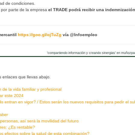
dad de condiciones.
o por parte de la empresa
el TRADE podrá recibir una indemnización
mercantil
https://goo.gl/ojTuZg
vía @Infoempleo
'compartiendo información y creando sinergias' en muñozpa
s enlaces que llevas abajo.
 de la vida familiar y profesional
ar este 2024
ntran en vigor? / Estos serán los nuevos requisitos para pedir el su
saber
 personas, así será la movilidad del futuro
es: ¿Es rentable?
s efectos sobre la salud de esta combinación?