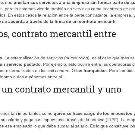
nas que
prestan sus servicios a una empresa sin formar parte de s
ntas, pero lo estamos viendo también en servicios como la entrega de c
dos. En estos casos la relación entre la parte contratante, la empresa, y
io
se acuerda a través de la firma de un contrato mercantil
.
os, contrato mercantil entre
s
. La externalización de servicios (
outsourcing
), es el caso que más se
un servicio pactado
. Por ejemplo, esto ocurre entre las operadoras 
ener externalizados en los
call center
s. O
las franquicias
. Pero también
tónomo o dos autónomos entre sí.
 un contrato mercantil y uno
stiones tan importantes como
quién se hace cargo de los impuestos y
be su salario y paga sus impuestos a través de la nómina (IRPF). La em
 de ese empleado lo que debe sumar al salario. Es lo que constituye los