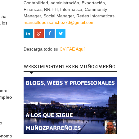
Contabilidad, administración, Exportación,
Finanzas, RR.HH, Informática, Community
Manager, Social Manager, Redes Informaticas.
echa
manuellopezsanchez73@gmail.com
 los
Descarga todo su
CVITAE Aquí
r
WEBS IMPORTANTES EN MUÑOZPAREÑO
oral.
empleo
io
tónomo