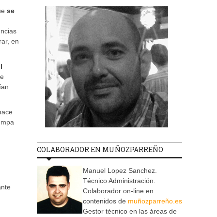
que
se
encias
rar, en
l
ue
ían
 hace
rompa
COLABORADOR EN MUÑOZPARREÑO
Manuel Lopez Sanchez.
Técnico Administración.
ante
Colaborador on-line en
contenidos de
muñozparreño.es
Gestor técnico en las áreas de