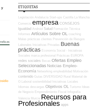
ETIQUETAS
 y
Legislación
Andalucía
Start-ups
Castilla La Mancha
empresa
CONSEJOS
Comercio
Igualdad
Salud
Android
Formación Técnica
Artículos Sobre OL
Informes
coaching
Malas prácticas
clientes
Prevención de Riesgos
rreño.es
Buenas
Laborales
Iniciativas Privadas
prácticas
Economía Social - Iniciativas
Sociales
marca profesional
Prácticas
EUROPA
Ofertas Empleo
redes sociales
Becas
Seleccionadas
Noticias Empleo-
Economía
Networking
empleabilidad
Motivación
contenido
Guías
DIVERSIDAD
Rural
Material de
bsidio
O.Laboral
sostenibilidad
Iniciativas Locales
Objetivos OL
Idiomas
descargas
Turismo
Ideas
de Negocio
Emprendimiento
Fiscal
Infografía
Recursos para
Valencia
Murcia
Profesionales
apps