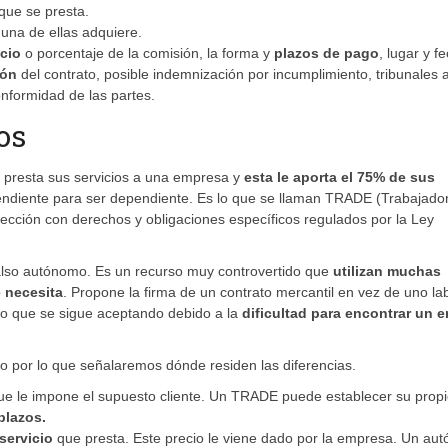
 que se presta.
una de ellas adquiere.
cio
o porcentaje de la comisión, la forma y
plazos de pago
, lugar y f
ión
del contrato, posible indemnización por incumplimiento, tribunales a
onformidad de las partes.
os
 presta sus servicios a una empresa y
esta le aporta el 75% de sus
ndiente para ser dependiente. Es lo que se llaman TRADE (Trabajado
ección con derechos y obligaciones específicos regulados por la Ley
falso autónomo. Es un recurso muy controvertido que
utilizan muchas
e necesita
. Propone la firma de un contrato mercantil en vez de uno lab
go que se sigue aceptando debido a la
dificultad para encontrar un 
 por lo que señalaremos dónde residen las diferencias.
que le impone el supuesto cliente. Un TRADE puede establecer su prop
plazos.
servicio
que presta. Este precio le viene dado por la empresa. Un au