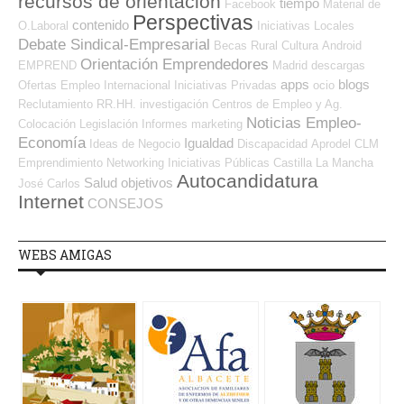
recursos de orientación
tiempo
Facebook
Material de
Perspectivas
contenido
O.Laboral
Iniciativas Locales
Debate Sindical-Empresarial
Becas
Rural
Cultura
Android
Orientación Emprendedores
EMPREND
Madrid
descargas
apps
blogs
Ofertas Empleo Internacional
Iniciativas Privadas
ocio
Reclutamiento RR.HH.
investigación
Centros de Empleo y Ag.
Noticias Empleo-
Colocación
Legislación
Informes
marketing
Economía
Igualdad
Ideas de Negocio
Discapacidad
Aprodel CLM
Emprendimiento
Networking
Iniciativas Públicas
Castilla La Mancha
Autocandidatura
Salud
objetivos
José Carlos
Internet
CONSEJOS
WEBS AMIGAS