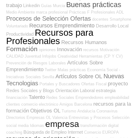
Buenas prácticas
trabajo
Linkedin
Guías
Murcia
Medio Ambiente
marca profesional
Prácticas
F Profesionales ADL
Procesos de Selección Ofertas
docentes
Smartphone
Recursos Emprendimiento
Desarrollo Local
Voluntariado
Recursos para
Productividad
Profesionales
Recursos Humanos
Formación
Innovación
opiniones
recursos
Motivación
CALIDAD
Juventud
Infojobs
Creatividad
Herramientas (CP Y CV)
Artículos Sobre
Prevención de Riesgos Laborales
Emprendimiento
Twitter
Malas prácticas
Economía Social -
Nuevas
Artículos Sobre OL
Iniciativas Sociales
Sevilla
Tecnologias
proyecto
Portales y Buscadores Ofertas
Fiscal
Redes Sociales y Blogs Orientación Laboral
estrategia
Talento
financiación
Redes Sociales Emprendedores
empleabilidad
recursos para la
clientes
comercio electrónico
Amigos
Barcelona
formación
Objetivos OL
Turismo
Andalucía
Coronavirus
Directorios Empresas OL
Valencia
Entrevistas y Procesos Selección
empresa
social media
Idiomas
transformación digital
Búsqueda de Empleo Internet
coaching
Comercio
EUROPA