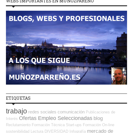
WEBS IMPORTANTES EN MUÑOZPAREÑO
ETIQUETAS
trabajo
redes sociales
comunicación
Publicaciones de
Ofertas Empleo Seleccionadas
blog
Interés
Reclutamiento
Formación Técnica
Start-ups
Formación On-line
mercado de
sostenibilidad
Lectura
DIVERSIDAD
Infografía