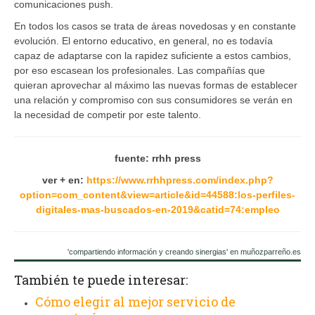
comunicaciones push.
En todos los casos se trata de áreas novedosas y en constante
evolución. El entorno educativo, en general, no es todavía
capaz de adaptarse con la rapidez suficiente a estos cambios,
por eso escasean los profesionales. Las compañías que
quieran aprovechar al máximo las nuevas formas de establecer
una relación y compromiso con sus consumidores se verán en
la necesidad de competir por este talento.
fuente: rrhh press
ver + en:
https://www.rrhhpress.com/index.php?
option=com_content&view=article&id=44588:los-perfiles-
digitales-mas-buscados-en-2019&catid=74:empleo
'compartiendo información y creando sinergias' en muñozparreño.es
También te puede interesar:
Cómo elegir al mejor servicio de