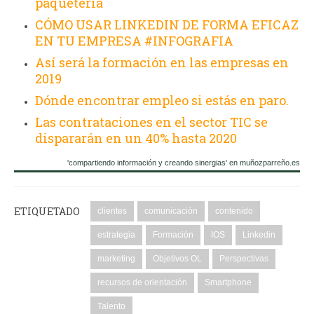
paquetería
CÓMO USAR LINKEDIN DE FORMA EFICAZ
EN TU EMPRESA #INFOGRAFIA
Así será la formación en las empresas en
2019
Dónde encontrar empleo si estás en paro.
Las contrataciones en el sector TIC se
dispararán en un 40% hasta 2020
'compartiendo información y creando sinergias' en muñozparreño.es
ETIQUETADO
clientes
comunicación
contenido
estrategia
Formación
IOS
Linkedin
marketing
Objetivos OL
Perspectivas
recursos de orientación
Smartphone
Talento