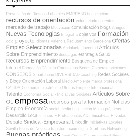
ETIQUETAS
Prevención de Riesgos Laborales
EMPREND
financiación
recursos de orientación
Voluntariado
docentes
mercado de trabajo
comunicación
blogs
Motivación
Amigos
Formación
Nuevas Tecnologias
objetivos
Infografía
Ofertas
proyecto
ocio
Idiomas
Valencia
Reclutamiento
Barcelona
Empleo Seleccionadas
Artículos
Andalucía
Juventud
Sobre Emprendimiento
estrategia
Salud
descargas
Recursos Emprendimiento
Búsqueda de Empleo
Internet
Formación Técnica
Coronavirus
Becas
Comercio
opiniones
CONSEJOS
Redes Sociales
Smartphone
DIVERSIDAD
coaching
y Blogs Orientación Laboral
Medio Ambiente
marca profesional
CALIDAD
comercio electrónico
Ofertas Empleo Internacional
Artículos Sobre
Talento
Economía Social - Iniciativas Sociales
empresa
OL
recursos para la formación
Noticias
Empleo-Economía
social media
Legislación
Malas prácticas
Desarrollo Local
clientes
F Profesionales ADL
Iniciativas Privadas
Debate Sindical-Empresarial
Linkedin
Iniciativas Locales
Sevilla
Ideas de Negocio
transformación digital
Start-ups
Networking
Buenas prácticas
José Carlos
Cultura
sostenibilidad