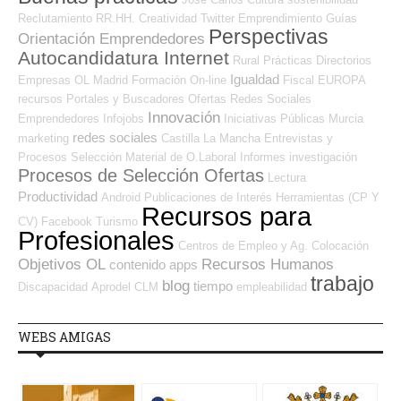
Reclutamiento RR.HH.
Creatividad
Twitter
Emprendimiento
Guías
Perspectivas
Orientación Emprendedores
Autocandidatura Internet
Rural
Prácticas
Directorios
Igualdad
Empresas OL
Madrid
Formación On-line
Fiscal
EUROPA
recursos
Portales y Buscadores Ofertas
Redes Sociales
Innovación
Emprendedores
Infojobs
Iniciativas Públicas
Murcia
redes sociales
marketing
Castilla La Mancha
Entrevistas y
Procesos Selección
Material de O.Laboral
Informes
investigación
Procesos de Selección Ofertas
Lectura
Productividad
Android
Publicaciones de Interés
Herramientas (CP Y
Recursos para
CV)
Facebook
Turismo
Profesionales
Centros de Empleo y Ag. Colocación
Objetivos OL
Recursos Humanos
contenido
apps
trabajo
blog
tiempo
Discapacidad
Aprodel CLM
empleabilidad
WEBS AMIGAS