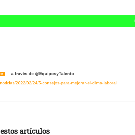
a través de
@EquiposyTalento
os:
noticias/2022/02/24/5-consejos-para-mejorar-el-clima-laboral
 estos artículos