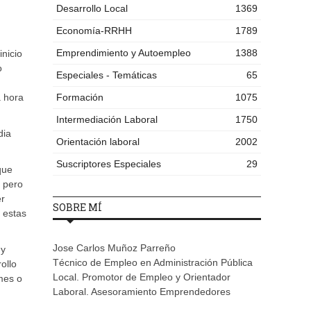
Desarrollo Local
1369
Economía-RRHH
1789
Emprendimiento y Autoempleo
1388
nicio
o
Especiales - Temáticas
65
a hora
Formación
1075
Intermediación Laboral
1750
dia
Orientación laboral
2002
Suscriptores Especiales
29
que
, pero
er
SOBRE MÍ
 estas
Jose Carlos Muñoz Parreño
 y
Técnico de Empleo en Administración Pública
ollo
Local. Promotor de Empleo y Orientador
mes o
Laboral. Asesoramiento Emprendedores