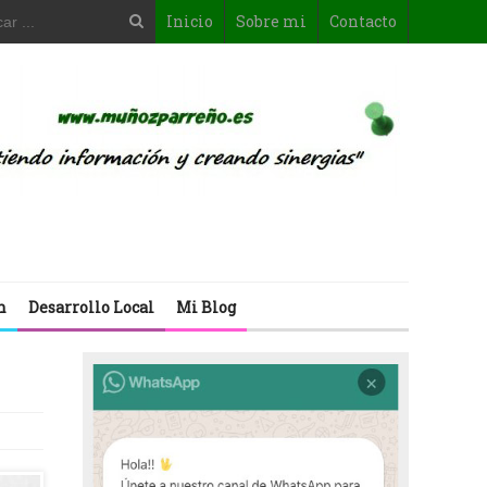
Inicio
Sobre mi
Contacto
n
Desarrollo Local
Mi Blog