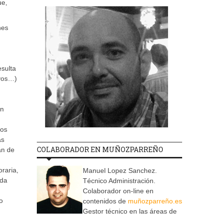
ue,
nes
esulta
ivos…)
un
los
ás
COLABORADOR EN MUÑOZPARREÑO
an de
raria,
Manuel Lopez Sanchez.
ida
Técnico Administración.
Colaborador on-line en
o
contenidos de
muñozparreño.es
Gestor técnico en las áreas de