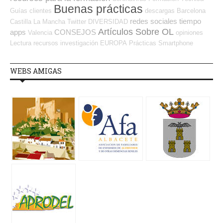
Buenas prácticas
Guías
clientes
descargas
Barcelona
redes sociales
tiempo
Castilla La Mancha
Twitter
DIVERSIDAD
Artículos Sobre OL
apps
CONSEJOS
Valencia
opiniones
Lectura
recursos
investigación
EUROPA
Prácticas
Smartphone
WEBS AMIGAS