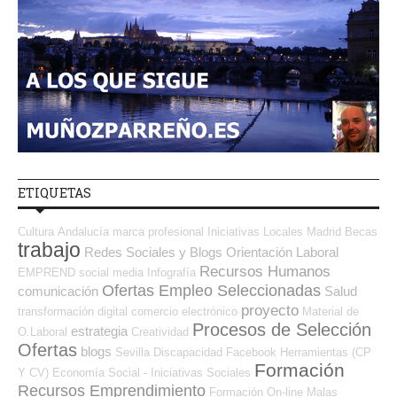
ETIQUETAS
Cultura
Andalucía
marca profesional
Iniciativas Locales
Madrid
Becas
trabajo
Redes Sociales y Blogs Orientación Laboral
Recursos Humanos
EMPREND
social media
Infografía
Ofertas Empleo Seleccionadas
comunicación
Salud
proyecto
transformación digital
comercio electrónico
Material de
Procesos de Selección
estrategia
O.Laboral
Creatividad
Ofertas
blogs
Sevilla
Discapacidad
Facebook
Herramientas (CP
Formación
Y CV)
Economía Social - Iniciativas Sociales
Recursos Emprendimiento
Formación On-line
Malas