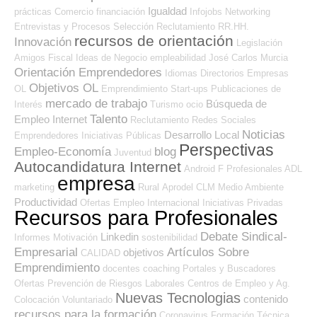
Igualdad
prácticas
Comercio
financiación
Infojobs
Networking
Entrevistas y Procesos Selección
Reclutamiento RR.HH.
recursos de orientación
Innovación
Legislación
Amigos
Fiscal
Ideas de Negocio
empleabilidad
José Carlos
Murcia
Orientación Emprendedores
Idiomas
Directorios Empresas
Objetivos OL
OL
Emprendimiento
Start-ups
Publicaciones de
mercado de trabajo
Búsqueda de
Interés
Turismo
ocio
Talento
Empleo Internet
Reclutamiento
Redes Sociales
Noticias
Desarrollo Local
Emprendedores
Iniciativas Públicas
Perspectivas
Empleo-Economía
blog
Juventud
Autocandidatura Internet
Android
F Profesionales ADL
empresa
marketing
Rural
Aprodel CLM
Medio Ambiente
Productividad
Ofertas Empleo Internacional
Iniciativas Privadas
Recursos para Profesionales
Debate Sindical-
Linkedin
Informes
Motivación
sostenibilidad
Empresarial
Artículos Sobre
objetivos
CALIDAD
Emprendimiento
docentes
coaching
Portales y Buscadores
Ofertas
Prevención de Riesgos Laborales
Centros de Empleo y Ag.
Nuevas Tecnologias
contenido
Colocación
Voluntariado
recursos para la formación
Coronavirus
Formación Técnica