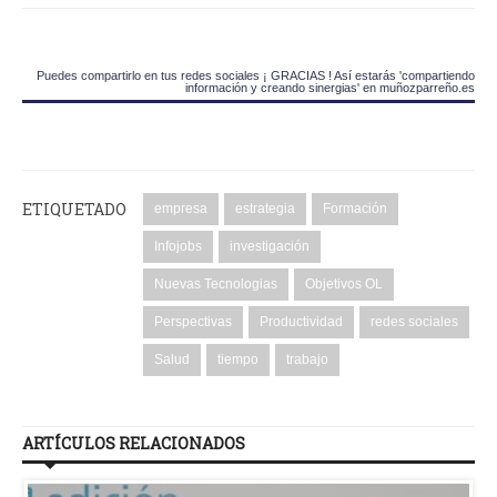
Puedes compartirlo en tus redes sociales ¡ GRACIAS ! Así estarás 'compartiendo
información y creando sinergias' en muñozparreño.es
ETIQUETADO
empresa
estrategia
Formación
Infojobs
investigación
Nuevas Tecnologias
Objetivos OL
Perspectivas
Productividad
redes sociales
Salud
tiempo
trabajo
ARTÍCULOS RELACIONADOS