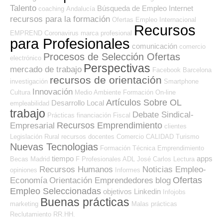
Talento
Búsqueda de Empleo Internet
coaching
Andalucía
recursos para la formación
Ofertas Empleo Internacional
Recursos
EMPREND
Coronavirus
marca profesional
para Profesionales
comunicación
comercio
Procesos de Selección Ofertas
electrónico
Perspectivas
mercado de trabajo
Facebook
Barcelona
recursos de orientación
investigación
Smartphone
Innovación
Cultura
Medio Ambiente
Formación On-line
Artículos Sobre OL
Desarrollo Local
empleabilidad
trabajo
Debate Sindical-
Prácticas
financiación
Fiscal
Recursos Emprendimiento
Empresarial
clientes
Legislación
Rural
recursos
docentes
Comercio
CALIDAD
Turismo
Nuevas Tecnologias
Formación Técnica
Emprendimiento
tiempo
apps
Becas
Madrid
F Profesionales ADL
José Carlos
Lectura
Recursos Humanos
Noticias Empleo-
opiniones
Informes
Ofertas
Economía
Orientación Emprendedores
blog
Empleo Seleccionadas
objetivos
Linkedin
Infojobs
Buenas prácticas
marketing
Malas prácticas
Reclutamiento RR.HH.