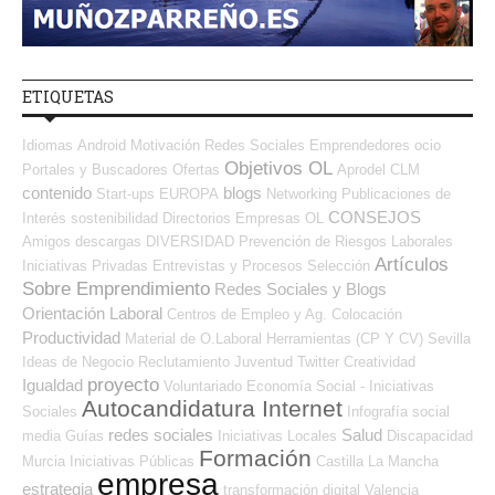
ETIQUETAS
Idiomas
Android
Motivación
Redes Sociales Emprendedores
ocio
Objetivos OL
Portales y Buscadores Ofertas
Aprodel CLM
contenido
blogs
Start-ups
EUROPA
Networking
Publicaciones de
CONSEJOS
Interés
sostenibilidad
Directorios Empresas OL
Amigos
descargas
DIVERSIDAD
Prevención de Riesgos Laborales
Artículos
Iniciativas Privadas
Entrevistas y Procesos Selección
Sobre Emprendimiento
Redes Sociales y Blogs
Orientación Laboral
Centros de Empleo y Ag. Colocación
Productividad
Material de O.Laboral
Herramientas (CP Y CV)
Sevilla
Ideas de Negocio
Reclutamiento
Juventud
Twitter
Creatividad
proyecto
Igualdad
Voluntariado
Economía Social - Iniciativas
Autocandidatura Internet
Sociales
Infografía
social
redes sociales
Salud
media
Guías
Iniciativas Locales
Discapacidad
Formación
Murcia
Iniciativas Públicas
Castilla La Mancha
empresa
estrategia
transformación digital
Valencia