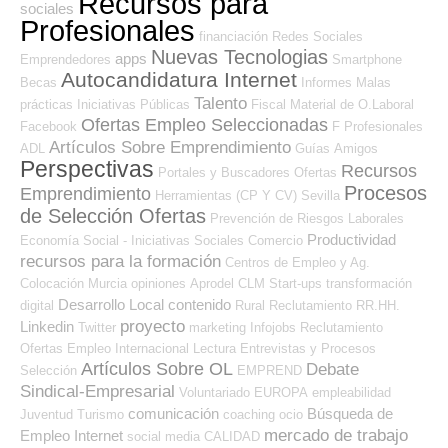
Recursos para
sociales
Profesionales
financiación
Redes Sociales
Nuevas Tecnologias
apps
Emprendedores
Smartphone
Autocandidatura Internet
Becas
Informes
Malas
Talento
prácticas
Iniciativas Públicas
Fiscal
Material de O.Laboral
Ofertas Empleo Seleccionadas
Facebook
F Profesionales
Artículos Sobre Emprendimiento
ADL
Guías
Amigos
Perspectivas
Recursos
Portales y Buscadores Ofertas
Procesos
Emprendimiento
Herramientas (CP Y CV)
Sevilla
de Selección Ofertas
Prevención de Riesgos Laborales
Productividad
Economía Social - Iniciativas Sociales
Comercio
recursos para la formación
Centros de Empleo y Ag.
Colocación
Murcia
opiniones
Aprodel CLM
Start-ups
transformación
Desarrollo Local
contenido
digital
Rural
Reclutamiento RR.HH.
proyecto
Linkedin
Twitter
marketing
Infojobs
Reclutamiento
Ofertas Empleo Internacional
Lectura
Entrevistas y Procesos
Artículos Sobre OL
Debate
Selección
EMPREND
Sindical-Empresarial
Voluntariado
EUROPA
empleabilidad
comunicación
Búsqueda de
Juventud
Turismo
coaching
ocio
mercado de trabajo
Empleo Internet
social media
CALIDAD