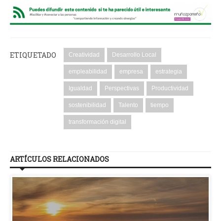
ETIQUETADO
Creatividad
Desarrollo Local
empleabilidad
empresa
estrategia
Igualdad
Perspectivas
Productividad
sostenibilidad
Talento
tiempo
transformación digital
ARTÍCULOS RELACIONADOS