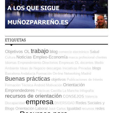
ETIQUETAS
trabajo
Objetivos OL
blog
Salud
comercio electrónico
Noticias Empleo-Economía
Cultura
marca profesional
clientes
Idiomas
Emprendimiento
Directorios Empresas OL
docentes
Medio
blogs
Ambiente
Ideas de Negocio
descargas
Iniciativas Privadas
Barcelona
Andalucía
Formación On-line
Networking
Madrid
Buenas prácticas
objetivos
Publicaciones de Interés
Orientación
Formación Técnica
Android
Motivación
Emprendedores
Prácticas
Castilla La Mancha
Infografía
recursos de orientación
CONSEJOS
Valencia
empresa
Redes Sociales y
Discapacidad
DIVERSIDAD
Blogs Orientación Laboral
Igualdad
redes
José Carlos
recursos