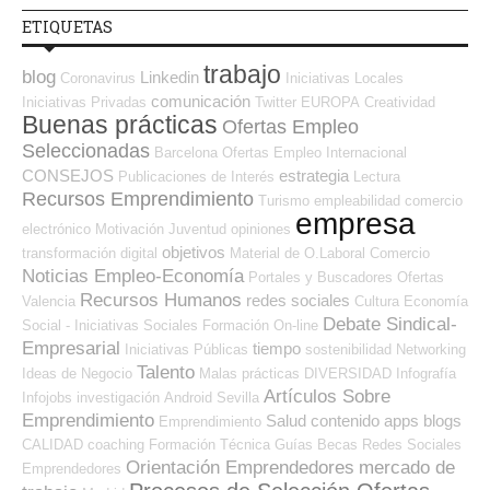
ETIQUETAS
trabajo
blog
Linkedin
Coronavirus
Iniciativas Locales
comunicación
Iniciativas Privadas
Twitter
EUROPA
Creatividad
Buenas prácticas
Ofertas Empleo
Seleccionadas
Barcelona
Ofertas Empleo Internacional
CONSEJOS
estrategia
Publicaciones de Interés
Lectura
Recursos Emprendimiento
Turismo
empleabilidad
comercio
empresa
electrónico
Motivación
Juventud
opiniones
objetivos
transformación digital
Material de O.Laboral
Comercio
Noticias Empleo-Economía
Portales y Buscadores Ofertas
Recursos Humanos
redes sociales
Valencia
Cultura
Economía
Debate Sindical-
Social - Iniciativas Sociales
Formación On-line
Empresarial
tiempo
Iniciativas Públicas
sostenibilidad
Networking
Talento
Ideas de Negocio
Malas prácticas
DIVERSIDAD
Infografía
Artículos Sobre
Infojobs
investigación
Android
Sevilla
Emprendimiento
Salud
contenido
apps
blogs
Emprendimiento
CALIDAD
coaching
Formación Técnica
Guías
Becas
Redes Sociales
Orientación Emprendedores
mercado de
Emprendedores