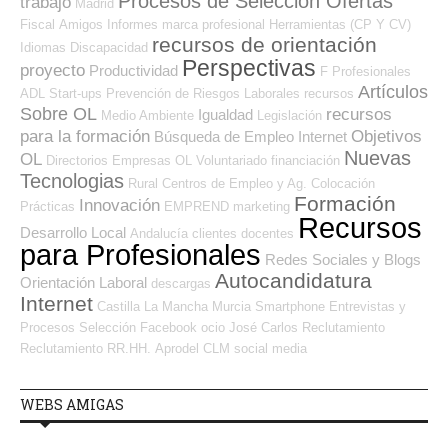
Procesos de Selección Ofertas
trabajo
Madrid
Fiscal
Amigos
Informes
marca profesional
Herramientas (CP Y CV)
recursos de orientación
Idiomas
Discapacidad
Perspectivas
proyecto
Productividad
F Profesionales
Artículos
ADL
Start-ups
Prevención de Riesgos Laborales
recursos
Sobre OL
recursos
Igualdad
Medio Ambiente
Legislación
para la formación
Objetivos
Búsqueda de Empleo Internet
Nuevas
OL
Directorios Empresas OL
Voluntariado
financiación
Tecnologias
Rural
Centros de Empleo y Ag. Colocación
Formación
Innovación
Prácticas
EMPREND
marketing
Recursos
Desarrollo Local
Andalucía
clientes
docentes
para Profesionales
Redes Sociales y Blogs
Autocandidatura
Orientación Laboral
descargas
Internet
Castilla La Mancha
Murcia
Smartphone
Entrevistas y
Procesos Selección
Facebook
ocio
José Carlos
Reclutamiento
Reclutamiento RR.HH.
Aprodel CLM
social media
WEBS AMIGAS