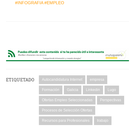
#INFOGRAFIA #EMPLEO
ETIQUETADO
Autocandidatura Internet
empresa
Formación
Galicia
Linkedin
Lugo
Ofertas Empleo Seleccionadas
Perspectivas
Procesos de Selección Ofertas
Recursos para Profesionales
trabajo