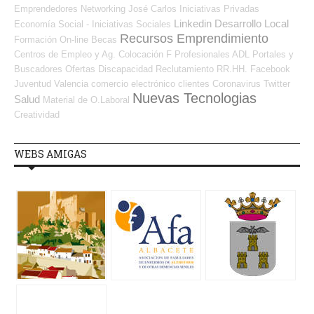
Emprendedores
Networking
José Carlos
Iniciativas Privadas
Linkedin
Desarrollo Local
Economía Social - Iniciativas Sociales
Recursos Emprendimiento
Formación On-line
Becas
Centros de Empleo y Ag. Colocación
F Profesionales ADL
Portales y
Buscadores Ofertas
Discapacidad
Reclutamiento RR.HH.
Facebook
Juventud
Valencia
comercio electrónico
clientes
Coronavirus
Twitter
Nuevas Tecnologias
Salud
Material de O.Laboral
Creatividad
WEBS AMIGAS