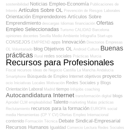
Noticias Empleo-Economía
sostenibilidad
Publicaciones de
Artículos Sobre OL
Interés
Prevención de Riesgos Laborales
Orientación Emprendedores
Artículos Sobre
Ofertas
Emprendimiento
descargas
Idiomas
financiación
Empleo Seleccionadas
Turismo
CALIDAD
Barcelona
opiniones
docentes
Sevilla
Medio Ambiente
Infografía
Start-ups
Innovación
CONSEJOS
apps
EMPREND
Directorios Empresas
Buenas
blog
Objetivos OL
OL
Voluntariado
Android
Cultura
prácticas
redes sociales
Rural
Prácticas
Murcia
Recursos para Profesionales
Fiscal
recursos
Ideas de Negocio
Castilla La Mancha
Andalucía
proyecto
Búsqueda de Empleo Internet
objetivos
Smartphone
Redes Sociales y Blogs
ocio
Iniciativas Locales
Motivación
Orientación Laboral
tiempo
Madrid
Infojobs
coaching
Autocandidatura Internet
blogs
transformación digital
Talento
Aprodel CLM
empleabilidad
marketing
Malas prácticas
recursos para la formación
Reclutamiento
EUROPA
social
media
Herramientas (CP Y CV)
Ofertas Empleo Internacional
Debate Sindical-Empresarial
contenido
Formación Técnica
Recursos Humanos
Igualdad
Comercio
Lectura
Redes Sociales