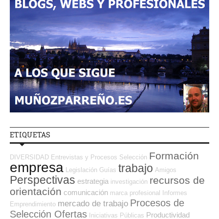
ETIQUETAS
Formación
DIVERSIDAD
Entrevistas y Procesos Selección
empresa
trabajo
Legislación
Guías
Amigos
Perspectivas
recursos de
estrategia
investigación
orientación
comunicación
marca profesional
Informes
Procesos de
mercado de trabajo
Emprendimiento
Selección Ofertas
Productividad
Iniciativas Públicas