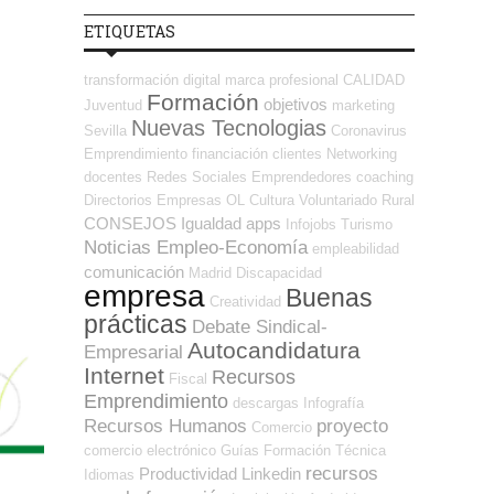
ETIQUETAS
transformación digital
marca profesional
CALIDAD
Formación
objetivos
Juventud
marketing
Nuevas Tecnologias
Sevilla
Coronavirus
Emprendimiento
financiación
clientes
Networking
docentes
Redes Sociales Emprendedores
coaching
Directorios Empresas OL
Cultura
Voluntariado
Rural
CONSEJOS
Igualdad
apps
Infojobs
Turismo
Noticias Empleo-Economía
empleabilidad
comunicación
Madrid
Discapacidad
empresa
Buenas
Creatividad
prácticas
Debate Sindical-
Autocandidatura
Empresarial
Internet
Recursos
Fiscal
Emprendimiento
descargas
Infografía
Recursos Humanos
proyecto
Comercio
comercio electrónico
Guías
Formación Técnica
recursos
Productividad
Linkedin
Idiomas