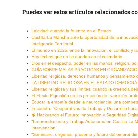
Puedes ver estos artículos relacionados con 
Laicidad: cuando la fe entra en el Estado
Castilla-La Mancha ante la oportunidad de la innovación
Inteligencia Territorial
El mundo en 2026: entre la innovación, el conflicto y l
Hay fechas que no se quedan en el calendario…
Dios en el despacho, poder en las manos: religión, po
GUÍA SOBRE MALAS PRÁCTICAS EN ORGANIZACIO
Libertad religiosa, derechos humanos y pensamiento c
LA LIBERTAD RELIGIOSA EN EL ESTADO DEMOCRÁT
Libertad religiosa y sus límites: cuando la creencia dej
El Efecto Pigmalión en los procesos de transición pro
Educar la empatía desde la neurociencia: una competenc
Encuentro “Cooperativas de Trabajo y Desarrollo Loca
🧠 Hackeando el Futuro: Innovación y Seguridad Digita
“Emprendimiento y Trabajo Autónomo en Castilla-La M
Intervención
“Seminario: orígenes, presente y futuro del emprendi