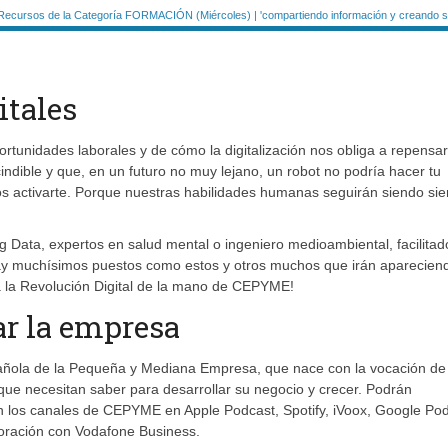
Recursos de la Categoría FORMACIÓN (Miércoles) | 'compartiendo información y creando si
itales
unidades laborales y de cómo la digitalización nos obliga a repensar
ndible y que, en un futuro no muy lejano, un robot no podría hacer tu
os activarte. Porque nuestras habilidades humanas seguirán siendo si
ig Data, expertos en salud mental o ingeniero medioambiental, facilitad
 Hay muchísimos puestos como estos y otros muchos que irán aparecien
ra la Revolución Digital de la mano de CEPYME!
ar la empresa
ñola de la Pequeña y Mediana Empresa, que nace con la vocación de
ue necesitan saber para desarrollar su negocio y crecer. Podrán
en los canales de CEPYME en Apple Podcast, Spotify, iVoox, Google Pod
aboración con Vodafone Business.