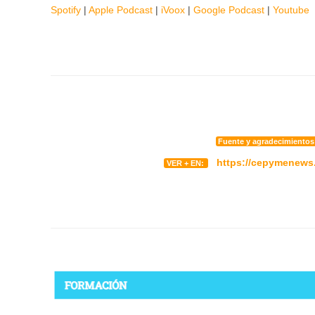
Spotify
|
Apple Podcast
|
iVoox
|
Google Podcast
|
Youtube
Fuente y agradecimiento
https://cepymenews.
VER + EN: