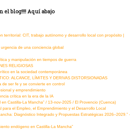
el blog!!!! Aquí abajo
 territorial: CIT, trabajo autónomo y desarrollo local con propósito |
a urgencia de una conciencia global
lítica y manipulación en tiempos de guerra
NES RELIGIOSAS
rítico en la sociedad contemporánea
ICO: ALCANCE, LÍMITES Y DERIVAS DISTORSIONADAS
a de ser fe y se convierte en control
fesional y emprendimiento
ia crítica en la era de la IA
l en Castilla-La Mancha” / 13-nov-2025 / El Provencio (Cuenca)
l para el Empleo, el Emprendimiento y el Desarrollo Local
ancha: Diagnóstico Integrado y Propuestas Estratégicas 2026–2029.” 
miento endógeno en Castilla-La Mancha”