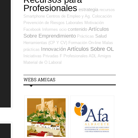
Profesionales
estrategia
recursos
Smartphone
Centros de Empleo y Ag. Colocación
Prevención de Riesgos Laborales
Motivación
Artículos
contenido
Facebook
Informes
ocio
Sobre Emprendimiento
Salud
Prácticas
Herramientas (CP Y CV)
Formación On-line
Malas
Artículos Sobre OL
Innovación
prácticas
Iniciativas Privadas
F Profesionales ADL
Amigos
Material de O.Laboral
WEBS AMIGAS