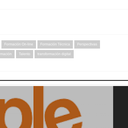
Formación On-line
Formación Técnica
Perspectivas
ormación
Talento
transformación digital