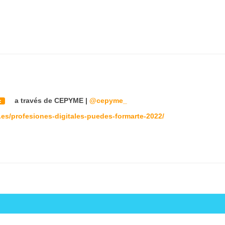
a través de CEPYME |
@cepyme_
s:
es/profesiones-digitales-puedes-formarte-2022/