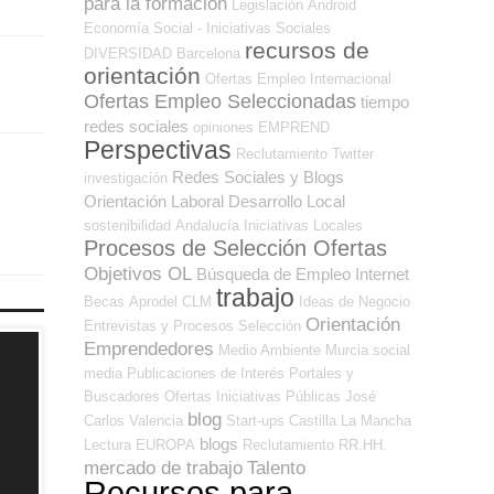
para la formación
Legislación
Android
Economía Social - Iniciativas Sociales
recursos de
DIVERSIDAD
Barcelona
orientación
Ofertas Empleo Internacional
Ofertas Empleo Seleccionadas
tiempo
redes sociales
opiniones
EMPREND
Perspectivas
Reclutamiento
Twitter
Redes Sociales y Blogs
investigación
Orientación Laboral
Desarrollo Local
sostenibilidad
Andalucía
Iniciativas Locales
Procesos de Selección Ofertas
Objetivos OL
Búsqueda de Empleo Internet
trabajo
Becas
Aprodel CLM
Ideas de Negocio
Orientación
Entrevistas y Procesos Selección
Emprendedores
Medio Ambiente
Murcia
social
media
Publicaciones de Interés
Portales y
Buscadores Ofertas
Iniciativas Públicas
José
blog
Carlos
Valencia
Start-ups
Castilla La Mancha
blogs
Lectura
EUROPA
Reclutamiento RR.HH.
mercado de trabajo
Talento
Recursos para