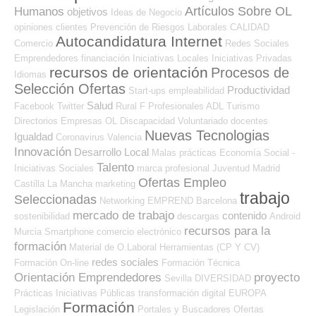
Artículos Sobre OL
Humanos
objetivos
Ideas de Negocio
opiniones
clientes
Prevención de Riesgos Laborales
CALIDAD
Autocandidatura Internet
Comercio
Redes Sociales
Emprendedores
financiación
Iniciativas Locales
Iniciativas Privadas
recursos de orientación
Procesos de
Idiomas
Selección Ofertas
Productividad
Start-ups
empleabilidad
Salud
Facebook
Twitter
Rural
F Profesionales ADL
Turismo
Directorios Empresas OL
Discapacidad
Voluntariado
docentes
Nuevas Tecnologias
Igualdad
Coronavirus
Valencia
Innovación
Desarrollo Local
Malas prácticas
Economía Social -
Talento
Iniciativas Sociales
marca profesional
Juventud
Madrid
Ofertas Empleo
Castilla La Mancha
marketing
trabajo
Seleccionadas
Networking
EMPREND
Barcelona
mercado de trabajo
contenido
sostenibilidad
descargas
Android
recursos para la
Murcia
Smartphone
comercio electrónico
formación
Material de O.Laboral
Herramientas (CP Y CV)
redes sociales
Formación On-line
Formación Técnica
Orientación Emprendedores
proyecto
Sevilla
DIVERSIDAD
Prácticas
Iniciativas Públicas
transformación digital
EUROPA
Formación
Legislación
Portales y Buscadores Ofertas