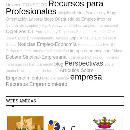
Recursos para
Linkedin
CONSEJOS
Profesionales
Redes Sociales y Blogs
Infojobs
Orientación Laboral
blogs
Búsqueda de Empleo Internet
Centros de Empleo y Ag. Colocación
Ofertas Empleo Internacional
Objetivos OL
Entrevistas y Procesos Selección
Aprodel CLM
apps
José Carlos
Emprendimiento
Amigos
Andalucía
ocio
Fiscal
Noticias Empleo-Economía
Becas
Reclutamiento RR.HH.
tiempo
comunicación
Guías
recursos
Infografía
Creatividad
Cultura
Debate Sindical-Empresarial
coaching
Motivación
Informes
Perspectivas
blog
investigación
Reclutamiento
social
Artículos Sobre
media
Publicaciones de Interés
empresa
Emprendimiento
Medio Ambiente
Recursos Emprendimiento
WEBS AMIGAS