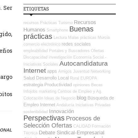
. Ser
ETIQUETAS
Recursos
recursos
Prácticas
Turismo
Buenas
Humanos
Smartphone
gido,
prácticas
Lectura
Malas prácticas
Murcia
redes sociales
comercio electrónico
eños
empleabilidad
Portales y Buscadores Ofertas
Discapacidad
investigación
Economía Social -
Autocandidatura
Iniciativas Sociales
Internet
apps
Amigos
Juventud
Networking
bargo
Salud
Desarrollo Local
Rural
EUROPA
estrategia
Productividad
opiniones
Becas
Infojobs
marketing
Centros de Empleo y Ag.
bitos
blog
Búsqueda de
Colocación
Ideas de Negocio
Empleo Internet
Andalucía
Iniciativas Privadas
Innovación
sostenibilidad
Perspectivas
Procesos de
Selección Ofertas
CALIDAD
Formación
SONAL
Debate Sindical-Empresarial
Técnica