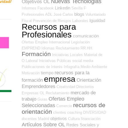
Nuevas Tecnologias
Objetivos OL
vidad/
Linkedin
Informes
Facebook
Sevilla
F
blogs
Profesionales ADL
José Carlos
Voluntariado
Igualdad
Fiscal
Prevención de Riesgos Laborales
Recursos para
Profesionales
comunicación
Ofertas Empleo Internacional
Legislación
EMPREND
Idiomas
Reclutamiento RR.HH.
Formación
Iniciativas Locales
Material de
O.Laboral
Iniciativas Públicas
social media
Publicaciones de Interés
Infografía
Medio Ambiente
recursos para la
tiempo
Motivación
empresa
formación
Orientación
Emprendedores
Creatividad
Directorios
mercado de
Empresas OL
Reclutamiento
Ofertas Empleo
trabajo
Guías
recursos de
Seleccionadas
Comercio
orientación
clientes
coaching
DIVERSIDAD
objetivos
docentes
Madrid
Cultura
financiación
Artículos Sobre OL
Redes Sociales y