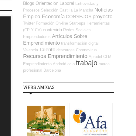
Blogs Orientación Laboral
Entrevistas y
Noticias
Procesos Selección
Castilla La Mancha
Empleo-Economía
proyecto
CONSEJOS
Twitter
Formación On-line
Start-ups
Herramientas
contenido
(CP Y CV)
Redes Sociales
Artículos Sobre
Emprendedores
Emprendimiento
transformación digital
Talento
Valencia
descargas
Coronavirus
Recursos Emprendimiento
Aprodel CLM
trabajo
Emprendimiento
Android
ocio
marca
profesional
Barcelona
WEBS AMIGAS