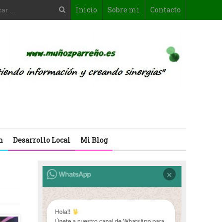
Inicio
Sobre mi
Contacto
n
Desarrollo Local
Mi Blog