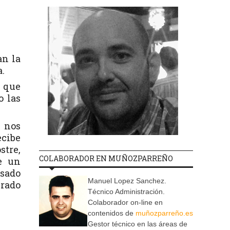
an la
.
s que
o las
o nos
ecibe
stre,
COLABORADOR EN MUÑOZPARREÑO
e un
asado
Manuel Lopez Sanchez.
rado
Técnico Administración.
Colaborador on-line en
contenidos de
muñozparreño.es
Gestor técnico en las áreas de