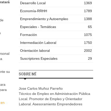
ratará
Desarrollo Local
1369
Economía-RRHH
1789
Emprendimiento y Autoempleo
1388
 de
Especiales - Temáticas
65
n
Formación
1075
Intermediación Laboral
1750
Orientación laboral
2002
rsonal
Suscriptores Especiales
29
ta
nte su
SOBRE MÍ
para
Jose Carlos Muñoz Parreño
para
Técnico de Empleo en Administración Pública
Local. Promotor de Empleo y Orientador
 en
Laboral. Asesoramiento Emprendedores