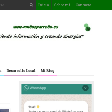
Inicio
Sobre mi
Contacto
n
Desarrollo Local
Mi Blog