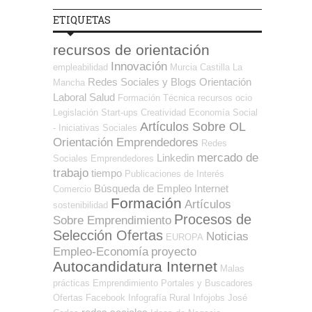
ETIQUETAS
recursos de orientación
Innovación
empleabilidad
Murcia
Castilla La
Redes Sociales y Blogs Orientación
Mancha
Laboral
Salud
Formación Técnica
recursos
ocio
Legislación
Start-ups
Creatividad
Economía Social
Artículos Sobre OL
- Iniciativas Sociales
Orientación Emprendedores
Redes
mercado de
Linkedin
Sociales Emprendedores
trabajo
tiempo
Publicaciones de Interés
Búsqueda de Empleo Internet
Comercio
Formación
Artículos
sostenibilidad
Procesos de
Sobre Emprendimiento
Selección Ofertas
Noticias
EUROPA
Empleo-Economía
proyecto
Autocandidatura Internet
Malas
prácticas
Emprendimiento
Portales y Buscadores
Ofertas
Facebook
Infografía
Rural
Infojobs
José