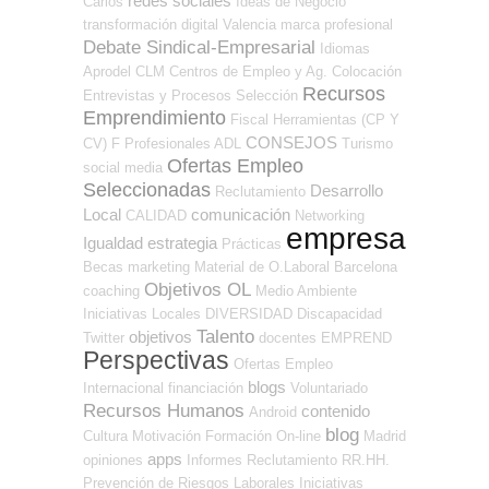
redes sociales
Carlos
Ideas de Negocio
transformación digital
Valencia
marca profesional
Debate Sindical-Empresarial
Idiomas
Aprodel CLM
Centros de Empleo y Ag. Colocación
Recursos
Entrevistas y Procesos Selección
Emprendimiento
Fiscal
Herramientas (CP Y
CONSEJOS
CV)
F Profesionales ADL
Turismo
Ofertas Empleo
social media
Seleccionadas
Desarrollo
Reclutamiento
Local
comunicación
CALIDAD
Networking
empresa
Igualdad
estrategia
Prácticas
Becas
marketing
Material de O.Laboral
Barcelona
Objetivos OL
coaching
Medio Ambiente
Iniciativas Locales
DIVERSIDAD
Discapacidad
Talento
objetivos
Twitter
docentes
EMPREND
Perspectivas
Ofertas Empleo
blogs
Internacional
financiación
Voluntariado
Recursos Humanos
contenido
Android
blog
Cultura
Motivación
Formación On-line
Madrid
apps
opiniones
Informes
Reclutamiento RR.HH.
Prevención de Riesgos Laborales
Iniciativas