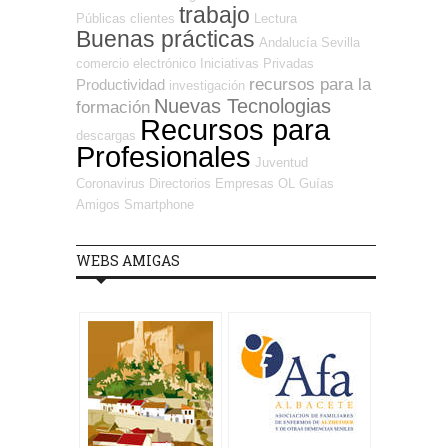
trabajo
Públicas
clientes
Lectura
Buenas prácticas
Andalucía
Sevilla
comercio electrónico
Iniciativas Privadas
recursos para la
Productividad
investigación
Nuevas Tecnologias
formación
Recursos para
descargas
Profesionales
Juventud
Coronavirus
Directorios Empresas OL
Guías
Amigos
Smartphone
WEBS AMIGAS