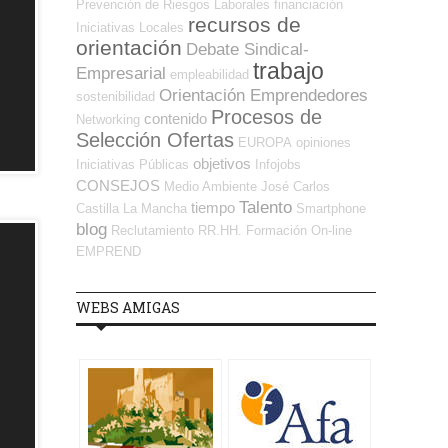
Prevención de Riesgos Laborales
financiación
recursos de
Iniciativas Locales
orientación
Debate Sindical-
trabajo
Empresarial
empleabilidad
Orientación Emprendedores
sostenibilidad
Procesos de
contenido
Networking
Selección Ofertas
EUROPA
opiniones
objetivos
Iniciativas Públicas
Infojobs
CONSEJOS
Medio Ambiente
José Carlos
Talento
tiempo
Castilla La Mancha
Smartphone
blog
Reclutamiento RR.HH.
Formación On-line
EMPREND
WEBS AMIGAS