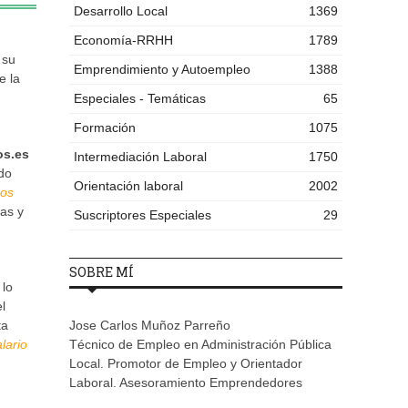
Desarrollo Local
1369
Economía-RRHH
1789
 su
Emprendimiento y Autoempleo
1388
e la
Especiales - Temáticas
65
Formación
1075
os.es
Intermediación Laboral
1750
do
Orientación laboral
2002
sos
las y
Suscriptores Especiales
29
SOBRE MÍ
 lo
l
ta
Jose Carlos Muñoz Parreño
lario
Técnico de Empleo en Administración Pública
Local. Promotor de Empleo y Orientador
Laboral. Asesoramiento Emprendedores