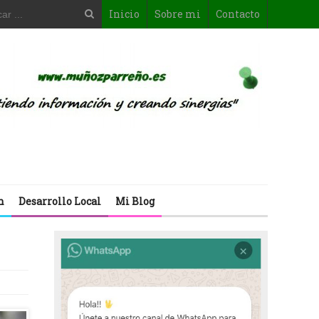
Inicio
Sobre mi
Contacto
n
Desarrollo Local
Mi Blog