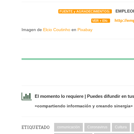
EMPLEOR
FUENTE y AGRADECIMIENTOS:
http://em
VER + EN:
Imagen de
Elcio Coutinho
en
Pixabay
El momento lo requiere | Puedes difundir en tu
«compartiendo información y creando sinergia»
ETIQUETADO
comunicación
Coronavirus
Cultura