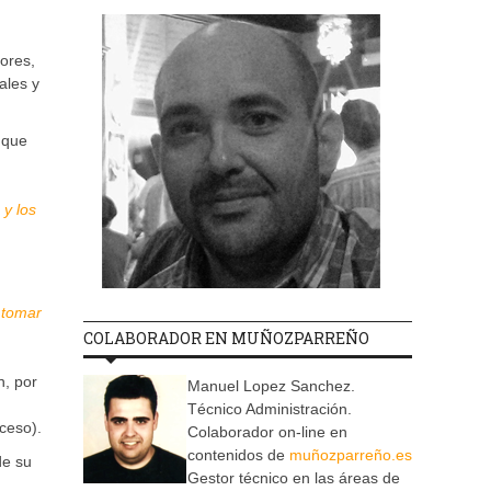
ores,
ales y
 que
 y los
,
tomar
u
COLABORADOR EN MUÑOZPARREÑO
n, por
Manuel Lopez Sanchez.
Técnico Administración.
ceso).
Colaborador on-line en
contenidos de
muñozparreño.es
de su
Gestor técnico en las áreas de