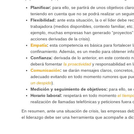
Planificar:
para ello, se partirá de unos objetivos claro
teniendo en cuenta que no se podrá realizar un segui
Flexibilidad:
ante esta situación, la o el líder debe r
trabajadora (medios disponibles, contexto familiar, etc
ejemplo, muchas empresas han generado “proyectos” d
acciones derivadas de la crisis).
Empatía
:
esta competencia es básica para fortalecer la
confinamiento. Además, es un medio para obtener infor
Confianza:
derivada de lo anterior, en este contexto n
deberá fomentar
la proactividad
y responsabilidad en 
Comunicación
:
se darán mensajes claros, concretos,
adecuado evitando en todo momento rumores que pueda
un despido
).
Medición y seguimiento de objetivos:
para ello, se 
Horario laboral:
respetará en todo momento
el tiemp
realización de llamadas telefónicas y peticiones fuera d
En resumen, ante una situación de crisis, las empresas de
el liderazgo debe ser una herramienta que acompañe a dic