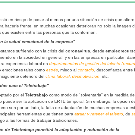
stá en riesgo de pasar al menos por una situación de crisis que altere
a hacerle frente, en muchas ocasiones deterioran no solo la imagen d
nas que existen entre las personas que la conforman.
en la salud emocional de la empresa”
estamos sufriendo con la crisis del
coronavirus
, desde
empleorecurs
iendo en la sociedad en general, y en las empresas en particular, dan
stra experiencia laboral en
departamentos de gestión del talento (recur
s o emociones tales como
estrés
, miedo al
contagio
, desconfianza entre 
onsiguiente deterioro del
clima laboral
,
desmotivación
, etc.
as para el Teletrabajo”
optado por el
Teletrabajo
como modo de “solventarla” en la medida de
mo puede ser la aplicación de ERTE temporal. Sin embargo, la opción de
 como son por un lado, la falta de adaptación de muchas empresas a es
rincipales herramientas que tienen para
atraer y retener el talento
, de
sa
pego a las formas de trabajar tradicionales.
 de Teletrabajo permitirá la adaptación y reducción de la