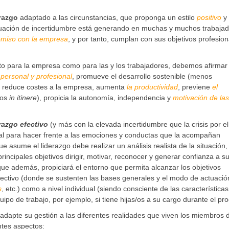
razgo
adaptado a las circunstancias, que proponga un estilo
positivo
y
ituación de incertidumbre está generando en muchas y muchos trabajad
miso con la empresa
, y por tanto, cumplan con sus objetivos profesion
to para la empresa como para las y los trabajadores, debemos afirmar
 personal y profesional
, promueve el desarrollo sostenible (menos
, reduce costes a la empresa, aumenta
la productividad
, previene
el
los
in itinere
), propicia la autonomía, independencia y
motivación de las
razgo efectivo
(y más con la elevada incertidumbre que la crisis por el
l para hacer frente a las emociones y conductas que la acompañan
e asume el liderazgo debe realizar un análisis realista de la situación
incipales objetivos dirigir, motivar, reconocer y generar confianza a s
o que además, propiciará el entorno que permita alcanzar los objetivos
ectivo (donde se sustenten las bases generales y el modo de actuació
s
, etc.) como a nivel individual (siendo consciente de las características
po de trabajo, por ejemplo, si tiene hijas/os a su cargo durante el pro
 adapte su gestión a las diferentes realidades que viven los miembros 
ntes aspectos: