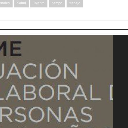
onales
Salud
Talento
tiempo
trabajo