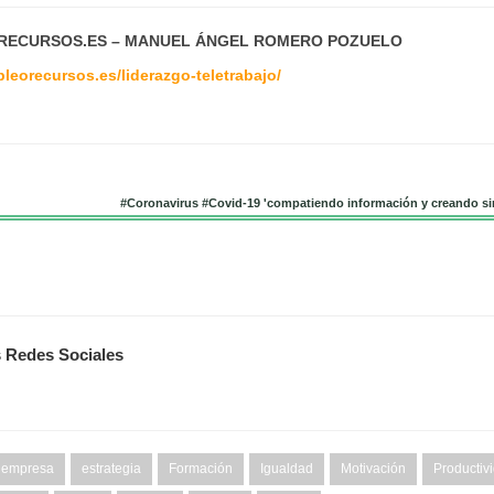
ECURSOS.ES – MANUEL ÁNGEL ROMERO POZUELO
pleorecursos.es/liderazgo-teletrabajo/
#Coronavirus #Covid-19 'compatiendo información y creando si
s Redes Sociales
empresa
estrategia
Formación
Igualdad
Motivación
Productiv