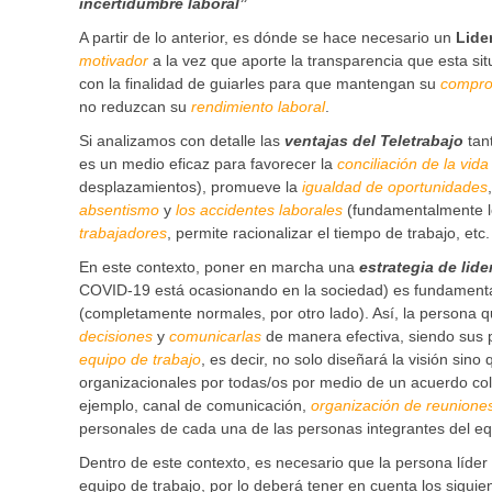
incertidumbre laboral”
A partir de lo anterior, es dónde se hace necesario un
Lide
motivador
a la vez que aporte la transparencia que esta s
con la finalidad de guiarles para que mantengan su
compro
no reduzcan su
rendimiento laboral
.
Si analizamos con detalle las
ventajas del Teletrabajo
tan
es un medio eficaz para favorecer la
conciliación de la vida
desplazamientos), promueve la
igualdad de oportunidades
absentismo
y
los accidentes laborales
(fundamentalmente 
trabajadores
, permite racionalizar el tiempo de trabajo, etc.
En este contexto, poner en marcha una
estrategia de lide
COVID-19 está ocasionando en la sociedad) es fundamenta
(completamente normales, por otro lado). Así, la persona qu
decisiones
y
comunicarlas
de manera efectiva, siendo sus pr
equipo de trabajo
, es decir, no solo diseñará la visión sin
organizacionales por todas/os por medio de un acuerdo col
ejemplo, canal de comunicación,
organización de reunione
personales de cada una de las personas integrantes del equi
Dentro de este contexto, es necesario que la persona líder
equipo de trabajo, por lo deberá tener en cuenta los siguie