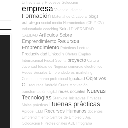
Entrevistas y Procesos Selección
empresa
Valencia
Idiomas
Formación
blogs
Material de O.Laboral
estrategia
social media
Herramientas (CP Y CV)
Salud
Voluntariado
coaching
DIVERSIDAD
Artículos Sobre
CALIDAD
Recursos
Emprendimiento
Emprendimiento
Prácticas
Lectura
Productividad
Linkedin
Ofertas Empleo
proyecto
Internacional
Fiscal
Sevilla
Cultura
Juventud
Ideas de Negocio
comercio electrónico
Redes Sociales Emprendedores
marketing
Objetivos
Igualdad
Comercio
marca profesional
OL
recursos
Android
Guías
Motivación
Nuevas
redes sociales
transformación digital
Tecnologias
Start-ups
Iniciativas Privadas
Buenas prácticas
Malas prácticas
Recursos Humanos
Aprodel CLM
docentes
Emprendimiento
Centros de Empleo y Ag.
Colocación
F Profesionales ADL
Infografía