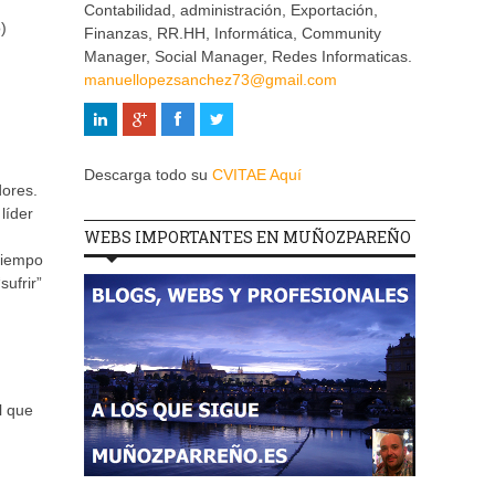
Contabilidad, administración, Exportación,
)
Finanzas, RR.HH, Informática, Community
Manager, Social Manager, Redes Informaticas.
manuellopezsanchez73@gmail.com
Descarga todo su
CVITAE Aquí
dores.
líder
WEBS IMPORTANTES EN MUÑOZPAREÑO
tiempo
ufrir”
l que