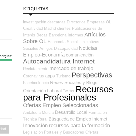
ETIQUETAS
investigación
descargas
Directorios Empresas OL
Creatividad
Madrid
clientes
Publicaciones de
Artículos
Interés
Becas
Barcelona
Informes
Sobre OL
Economía Social - Iniciativas
Noticias
Sociales
Amigos
Discapacidad
Empleo-Economía
comunicación
nergias'
Autocandidatura Internet
mercado de trabajo
Reclutamiento
Perspectivas
apps
Coronavirus
Turismo
Redes Sociales y Blogs
Facebook
ocio
Recursos
Orientación Laboral
Twitter
para Profesionales
Ofertas Empleo Seleccionadas
Desarrollo Local
Andalucía
Murcia
Formación
Búsqueda de Empleo Internet
Técnica
Rural
Innovación
recursos para la formación
idad
Legislación
Portales y Buscadores Ofertas