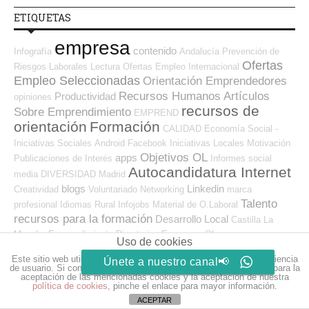
ETIQUETAS
empresa
contenido
Infografía
Andalucía
Prevención de
Ofertas
Riesgos Laborales
Lectura
Ofertas Empleo Internacional
Empleo Seleccionadas
Orientación Emprendedores
Recursos Humanos
Artículos
Productividad
opiniones
recursos de
Sobre Emprendimiento
EMPREND
orientación
Formación
CALIDAD
Economía Social -
Iniciativas Sociales
Android
Facebook
Iniciativas Locales
Motivación
Objetivos OL
apps
Publicaciones de Interés
Informes
social
Autocandidatura Internet
media
DIVERSIDAD
Madrid
blogs
Linkedin
Creatividad
Voluntariado
Networking
marca
Talento
profesional
Idiomas
Rural
Infojobs
Material de O.Laboral
recursos para la formación
Desarrollo Local
Castilla La
Mancha
Emprendimiento
Directorios Empresas OL
Uso de cookies
Perspectivas
redes
Prácticas
Reclutamiento RR.HH.
Este sitio web utiliza cookies para que usted tenga la mejor experiencia
Únete a nuestro canal📢
sociales
docentes
Entrevistas y Procesos Selección
Becas
de usuario. Si continúa navegando está dando su consentimiento para la
trabajo
Buenas prácticas
aceptación de las mencionadas cookies y la aceptación de nuestra
mercado
investigación
política de cookies
, pinche el enlace para mayor información.
Recursos
de trabajo
Herramientas (CP Y CV)
ACEPTAR