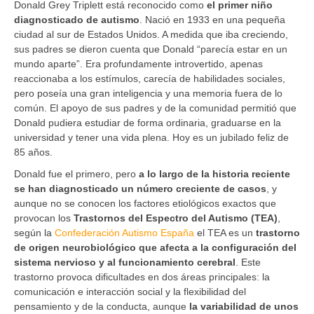
Donald Grey Triplett está reconocido como
el primer niño
diagnosticado de autismo
. Nació en 1933 en una pequeña
ciudad al sur de Estados Unidos. A medida que iba creciendo,
sus padres se dieron cuenta que Donald “parecía estar en un
mundo aparte”. Era profundamente introvertido, apenas
reaccionaba a los estímulos, carecía de habilidades sociales,
pero poseía una gran inteligencia y una memoria fuera de lo
común. El apoyo de sus padres y de la comunidad permitió que
Donald pudiera estudiar de forma ordinaria, graduarse en la
universidad y tener una vida plena. Hoy es un jubilado feliz de
85 años.
Donald fue el primero, pero
a lo largo de la historia reciente
se han diagnosticado un número creciente de casos
, y
aunque no se conocen los factores etiológicos exactos que
provocan los
Trastornos del Espectro del Autismo (TEA)
,
según la
Confederación Autismo España
el TEA es un
trastorno
de origen neurobiológico que afecta a la configuración del
sistema nervioso y al funcionamiento cerebral
. Este
trastorno provoca dificultades en dos áreas principales: la
comunicación e interacción social y la flexibilidad del
pensamiento y de la conducta, aunque
la variabilidad de unos