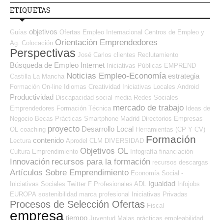
ETIQUETAS
objetivos
Guías
Ofertas Empleo Internacional
Centros de Empleo y
Orientación Emprendedores
Ag. Colocación
Perspectivas
José Carlos
clientes
Reclutamiento
Búsqueda de Empleo Internet
Iniciativas Públicas
EMPREND
Noticias Empleo-Economía
estrategia
Castilla La Mancha
Formación On-line
Idiomas
Creatividad
Iniciativas Locales
Android
Productividad
Discapacidad
social media
Redes Sociales
mercado de trabajo
Emprendedores
Formación Técnica
Ideas de
Negocio
Becas
Prácticas
Smartphone
Madrid
Directorios Empresas
proyecto
Desarrollo Local
OL
coaching
Herramientas (CP Y CV)
Formación
contenido
Lectura
Aprodel CLM
DIVERSIDAD
Objetivos OL
Cultura
Emprendimiento
Infografía
financiación
Innovación
recursos para la formación
recursos
descargas
Artículos Sobre Emprendimiento
Economía Social -
Igualdad
Iniciativas Sociales
Twitter
F Profesionales ADL
Infojobs
EUROPA
sostenibilidad
marca profesional
Iniciativas Privadas
Procesos de Selección Ofertas
Fiscal
empresa
tiempo
Juventud
Malas prácticas
empleabilidad