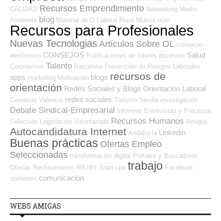
Recursos Emprendimiento
CALIDAD
Networking
Medio
blog
Ambiente
Material de O.Laboral
Rural
Murcia
ocio
Recursos para Profesionales
Nuevas Tecnologias
Artículos Sobre OL
comercio
CONSEJOS
Salud
electrónico
Publicaciones de Interés
docentes
Talento
Coronavirus
Barcelona
Prevención de Riesgos Laborales
recursos de
apps
blogs
marketing
Motivación
orientación
Redes Sociales y Blogs Orientación Laboral
redes sociales
Comercio
Valencia
Turismo
Sevilla
investigación
Debate Sindical-Empresarial
Informes
Entrevistas y Procesos
Recursos Humanos
Selección
Legislación
Voluntariado
Amigos
Autocandidatura Internet
Linkedin
Andalucía
Buenas prácticas
Ofertas Empleo
Seleccionadas
transformación digital
Portales y Buscadores
trabajo
Ofertas
Reclutamiento RR.HH.
Start-ups
Facebook
comunicación
opiniones
WEBS AMIGAS