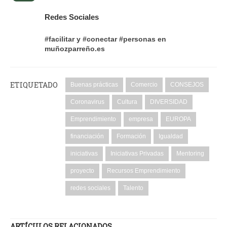
Redes Sociales
#facilitar y #conectar #personas en
muñozparreño.es
ETIQUETADO
Buenas prácticas
Comercio
CONSEJOS
Coronavirus
Cultura
DIVERSIDAD
Emprendimiento
empresa
EUROPA
financiación
Formación
Igualdad
iniciativas
Iniciativas Privadas
Mentoring
proyecto
Recursos Emprendimiento
redes sociales
Talento
ARTÍCULOS RELACIONADOS