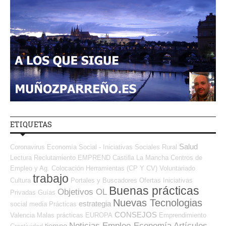
ETIQUETAS
Salud
Coronavirus
Economía Social - Iniciativas Sociales
Rural
Lectura
Reclutamiento
EMPREND
Castilla La Mancha
Centros de
Empleo y Ag. Colocación
Herramientas (CP Y CV)
Voluntariado
trabajo
Cultura
Portales y Buscadores Ofertas
Iniciativas
Buenas prácticas
Objetivos OL
Privadas
Guías
Nuevas Tecnologias
estrategia
social media
Prácticas
CONSEJOS
Valencia
Malas prácticas
EUROPA
Emprendimiento
Noticias Empleo-Economía
Artículos
tiempo