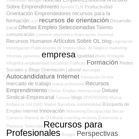
Creatividad
Sobre Emprendimiento
Productividad
Aprodel CLM
Orientación Emprendedores
recursos para la
recursos de orientación
formación
Desarrollo
ocio
Ofertas Empleo Seleccionadas
Talento
Local
comunicación
comercio electrónico
financiación
Juventud
Artículos Sobre OL
Recursos Humanos
blog
Legislación
investigación
Publicaciones de Interés
Ideas de Negocio
marketing
empresa
Igualdad
Informes
opiniones
Medio Ambiente
Formación
Redes
Infografía
empleabilidad
Iniciativas Públicas
Sociales y Blogs Orientación Laboral
descargas
Autocandidatura Internet
Formación On-line
Recursos
mercado de trabajo
marca profesional
Emprendimiento
Debate
Ofertas Empleo Internacional
Sindical-Empresarial
blogs
Turismo
DIVERSIDAD
Murcia
Búsqueda de
Andalucía
CALIDAD
Madrid
Barcelona
sostenibilidad
Innovación
Empleo Internet
Networking
Discapacidad
Becas
Comercio
Material de O.Laboral
coaching
recursos
Entrevistas y
Recursos para
Procesos Selección
Profesionales
Perspectivas
Amigos