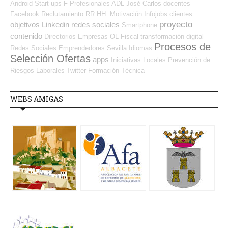
Android
Start-ups
F Profesionales ADL
José Carlos
docentes
Facebook
Reclutamiento RR.HH.
Motivación
Infojobs
clientes
proyecto
objetivos
Linkedin
redes sociales
Smartphone
contenido
Directorios Empresas OL
Fiscal
transformación digital
Procesos de
Redes Sociales Emprendedores
Sevilla
Idiomas
Selección Ofertas
apps
Iniciativas Locales
Prevención de
Riesgos Laborales
Twitter
Formación Técnica
WEBS AMIGAS