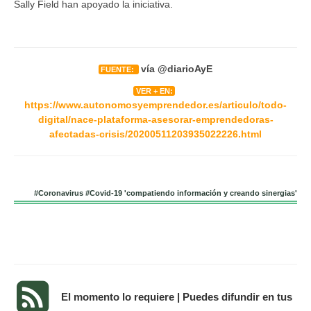
Sally Field han apoyado la iniciativa.
vía @diarioAyE
FUENTE:
VER + EN:
https://www.autonomosyemprendedor.es/articulo/todo-
digital/nace-plataforma-asesorar-emprendedoras-
afectadas-crisis/20200511203935022226.html
#Coronavirus #Covid-19 'compatiendo información y creando sinergias'
El momento lo requiere | Puedes difundir en tus