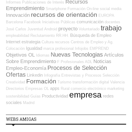
Recursos
Informes
Publicaciones de Interés
Emprendimiento
Smartphone
Formación On-line
social media
recursos de orientación
Innovación
EUROPA
comunicación
Barcelona
Facebook
Iniciativas Públicas
docentes
trabajo
proyecto
José Carlos
Juventud
Android
Voluntariado
Búsqueda de Empleo
empleabilidad
Reclutamiento RR.HH.
Internet
estrategia
Cultura
recursos
Centros de Empleo y Ag.
Igualdad
Colocación
marca profesional
Infojobs
EMPREND
Nuevas Tecnologias
Objetivos OL
Artículos
Idiomas
Sobre Emprendimiento
Noticias
F Profesionales ADL
Procesos de Selección
Empleo-Economía
Ofertas
Linkedin
Infografía
Entrevistas y Procesos Selección
Formación
Creatividad
Turismo
transformación digital
Valencia
apps
Directorios Empresas OL
Rural
comercio electrónico
marketing
empresa
Productividad
redes
sostenibilidad
Guías
sociales
Madrid
WEBS AMIGAS