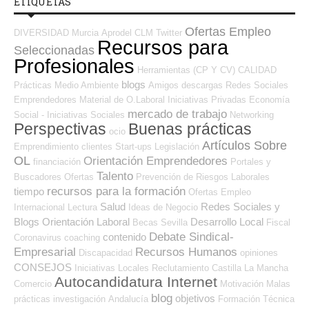
ETIQUETAS
Ofertas Empleo
DIVERSIDAD
Murcia
Aprodel CLM
Twitter
Recursos para
Seleccionadas
Profesionales
Herramientas (CP Y CV)
CALIDAD
blogs
Prácticas
Medio Ambiente
Amigos
descargas
Redes Sociales
Emprendedores
Material de O.Laboral
Iniciativas Privadas
Economía
mercado de trabajo
Social - Iniciativas Sociales
Networking
Perspectivas
Buenas prácticas
ocio
Artículos Sobre
Emprendimiento
clientes
Start-ups
Legislación
OL
Orientación Emprendedores
financiación
Portales y
Talento
Buscadores Ofertas
Prevención de Riesgos Laborales
recursos para la formación
tiempo
Ofertas Empleo
Salud
Redes Sociales y
Internacional
Lectura
Ideas de Negocio
Blogs Orientación Laboral
Desarrollo Local
Becas
Sevilla
Fiscal
Debate Sindical-
contenido
Coronavirus
coaching
Empresarial
Recursos Humanos
Discapacidad
opiniones
CONSEJOS
Iniciativas Locales
Reclutamiento
Castilla La Mancha
Autocandidatura Internet
Comercio
Motivación
Malas
blog
objetivos
prácticas
investigación
Andalucía
Formación Técnica