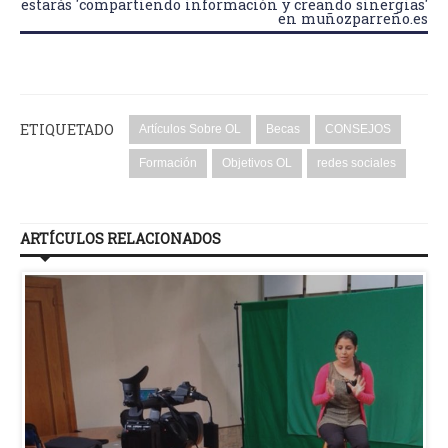
estarás 'compartiendo información y creando sinergias'
en muñozparreño.es
ETIQUETADO
Artículos Sobre OL
Becas
CONSEJOS
Formación
Objetivos OL
redes sociales
ARTÍCULOS RELACIONADOS