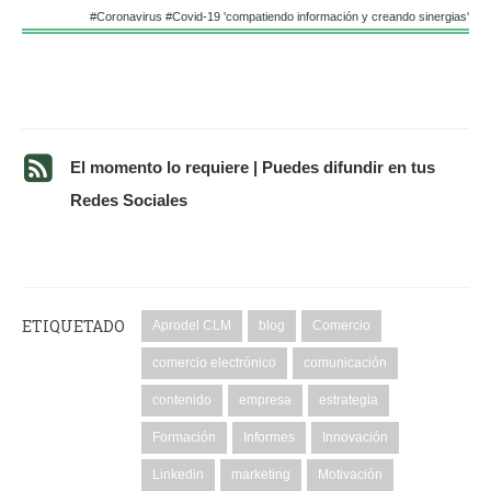
#Coronavirus #Covid-19 'compatiendo información y creando sinergias'
El momento lo requiere | Puedes difundir en tus
Redes Sociales
ETIQUETADO
Aprodel CLM
blog
Comercio
comercio electrónico
comunicación
contenido
empresa
estrategia
Formación
Informes
Innovación
Linkedin
marketing
Motivación