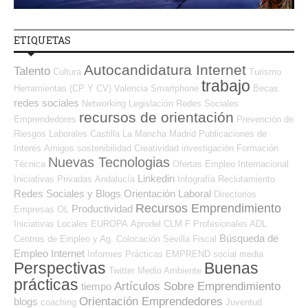
ETIQUETAS
Autocandidatura Internet
Talento
Cultura
Turismo
trabajo
Herramientas (CP Y CV)
Valencia
Smartphone
Becas
redes sociales
Networking
Legislación
Redes Sociales
recursos de orientación
Emprendedores
Prevención de
Riesgos Laborales
Castilla La Mancha
Madrid
Publicaciones de
Interés
Amigos
sostenibilidad
Creatividad
investigación
Formación
Nuevas Tecnologias
Técnica
Ofertas Empleo Internacional
Linkedin
Iniciativas Privadas
Andalucía
Infografía
Reclutamiento
Redes Sociales y Blogs Orientación Laboral
Directorios
Recursos Emprendimiento
Productividad
Empresas OL
Iniciativas Locales
EUROPA
Aprodel CLM
F Profesionales ADL
Búsqueda de
Centros de Empleo y Ag. Colocación
Sevilla
Fiscal
Empleo Internet
Informes
Prácticas
EMPREND
social media
Perspectivas
Buenas
Twitter
Medio Ambiente
prácticas
Artículos Sobre Emprendimiento
tiempo
Orientación Emprendedores
blogs
coaching
Juventud