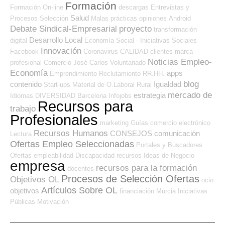
Formación
Formación On-line
descargas
Entrevistas y
Salud
Procesos Selección
Malas prácticas
opiniones
Android
Debate Sindical-Empresarial
proyecto
transformación
Desarrollo Local
digital
Economía Social - Iniciativas Sociales
Innovación
Facebook
Coronavirus
CALIDAD
clientes
marca
Noticias Empleo-
profesional
Comercio
José Carlos
Voluntariado
Economía
apps
Emprendimiento
Reclutamiento RR.HH.
blog
contenido
Igualdad
Start-ups
Material de O.Laboral
Rural
mercado de
estrategia
Idiomas
DIVERSIDAD
Barcelona
Infojobs
Recursos para
trabajo
Profesionales
marketing
Guías
comercio electrónico
Recursos Humanos
CONSEJOS
comunicación
Lectura
Ofertas Empleo Seleccionadas
Portales y Buscadores
Ofertas
empleabilidad
Discapacidad
recursos
Ideas de Negocio
empresa
recursos para la formación
docentes
Procesos de Selección Ofertas
Objetivos OL
ocio
Artículos Sobre OL
objetivos
financiación
Murcia
Iniciativas
Públicas
Motivación