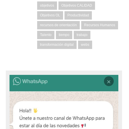
objetivos
Objetivos CALIDAD
Objetivos OL
Productividad
recursos de orientación
Recursos Humanos
Talento
tiempo
trabajo
transformación digital
webs