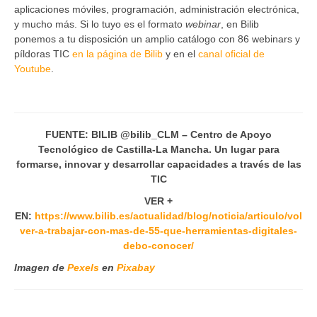
aplicaciones móviles, programación, administración electrónica,
y mucho más. Si lo tuyo es el formato
webinar
, en Bilib
ponemos a tu disposición un amplio catálogo con 86 webinars y
píldoras TIC
en la página de Bilib
y en el
canal oficial de
Youtube
.
FUENTE: BILIB @bilib_CLM – Centro de Apoyo
Tecnológico de Castilla-La Mancha. Un lugar para
formarse, innovar y desarrollar capacidades a través de las
TIC
VER +
EN:
https://www.bilib.es/actualidad/blog/noticia/articulo/vol
ver-a-trabajar-con-mas-de-55-que-herramientas-digitales-
debo-conocer/
Imagen de
Pexels
en
Pixabay