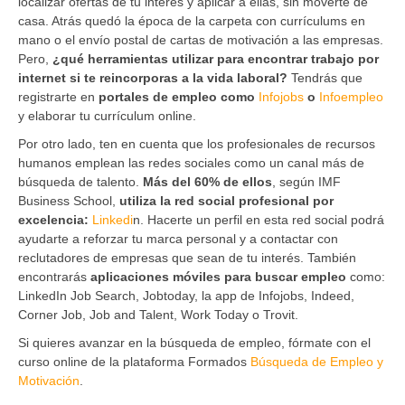
localizar ofertas de tu interés y aplicar a ellas, sin moverte de
casa. Atrás quedó la época de la carpeta con currículums en
mano o el envío postal de cartas de motivación a las empresas.
Pero,
¿qué herramientas utilizar para encontrar trabajo por
internet si te reincorporas a la vida laboral?
Tendrás que
registrarte en
portales de empleo como
Infojobs
o
Infoempleo
y elaborar tu currículum online.
Por otro lado, ten en cuenta que los profesionales de recursos
humanos emplean las redes sociales como un canal más de
búsqueda de talento.
Más del 60% de ellos
, según IMF
Business School,
utiliza la red social profesional por
excelencia:
Linkedi
n. Hacerte un perfil en esta red social podrá
ayudarte a reforzar tu marca personal y a contactar con
reclutadores de empresas que sean de tu interés. También
encontrarás
aplicaciones móviles para buscar empleo
como:
LinkedIn Job Search, Jobtoday, la app de Infojobs, Indeed,
Corner Job, Job and Talent, Work Today o Trovit.
Si quieres avanzar en la búsqueda de empleo, fórmate con el
curso online de la plataforma Formados
Búsqueda de Empleo y
Motivación
.