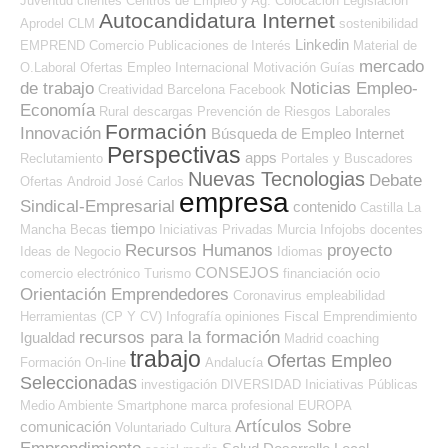
Juventud
clientes
Centros de Empleo y Ag. Colocación
Legislación
Autocandidatura Internet
Aprodel CLM
sostenibilidad
Linkedin
EMPREND
Comercio
Publicaciones de Interés
Material de
mercado
O.Laboral
Ofertas Empleo Internacional
Motivación
Guías
de trabajo
Noticias Empleo-
Creatividad
Barcelona
Facebook
Economía
Rural
descargas
Prevención de Riesgos Laborales
Formación
Innovación
Búsqueda de Empleo Internet
Perspectivas
apps
Reclutamiento
Portales y Buscadores
Nuevas Tecnologias
Debate
Ofertas
Android
José Carlos
empresa
Sindical-Empresarial
contenido
Castilla La
tiempo
Mancha
Becas
Iniciativas Privadas
Murcia
Infojobs
docentes
Recursos Humanos
proyecto
Ideas de Negocio
Idiomas
CONSEJOS
comercio electrónico
Turismo
financiación
ocio
Orientación Emprendedores
Coronavirus
empleabilidad
Herramientas (CP Y CV)
Infografía
opiniones
Fiscal
Emprendimiento
recursos para la formación
Igualdad
Madrid
coaching
trabajo
Ofertas Empleo
Formación On-line
Andalucía
Seleccionadas
investigación
DIVERSIDAD
Iniciativas Públicas
Medio Ambiente
Smartphone
marca profesional
EUROPA
Artículos Sobre
comunicación
Voluntariado
Cultura