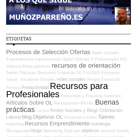
ETIQUETAS
Procesos de Selección Ofertas
Redes Sociales
Emprendedores
transformación digital
Informes
F Profesionales ADL
recursos de orientación
Valencia
Malas prácticas
Twitter
Prácticas
Directorios Empresas OL
CALIDAD
Economía
redes sociales
Social - Iniciativas Sociales
Amigos
Formación
Recursos para
Productividad
Técnica
Profesionales
Entrevistas y Procesos Selección
Buenas
Artículos Sobre OL
Reclutamiento RR.HH.
prácticas
Redes Sociales y Blogs Orientación
Lectura
blog
Objetivos OL
Talento
Laboral
Iniciativas Locales
Recursos Emprendimiento
estrategia
marketing
blogs
objetivos
Discapacidad
Networking
Start-ups
recursos
Sevilla