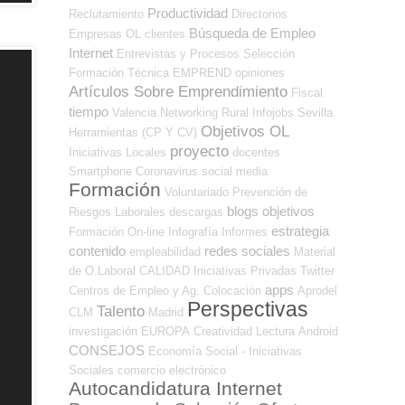
Productividad
Reclutamiento
Directorios
Búsqueda de Empleo
Empresas OL
clientes
Internet
Entrevistas y Procesos Selección
Formación Técnica
EMPREND
opiniones
Artículos Sobre Emprendimiento
Fiscal
tiempo
Valencia
Networking
Rural
Infojobs
Sevilla
Objetivos OL
Herramientas (CP Y CV)
proyecto
Iniciativas Locales
docentes
Smartphone
Coronavirus
social media
Formación
Voluntariado
Prevención de
blogs
objetivos
Riesgos Laborales
descargas
estrategia
Formación On-line
Infografía
Informes
contenido
redes sociales
empleabilidad
Material
de O.Laboral
CALIDAD
Iniciativas Privadas
Twitter
apps
Centros de Empleo y Ag. Colocación
Aprodel
Perspectivas
Talento
CLM
Madrid
investigación
EUROPA
Creatividad
Lectura
Android
CONSEJOS
Economía Social - Iniciativas
Sociales
comercio electrónico
Autocandidatura Internet