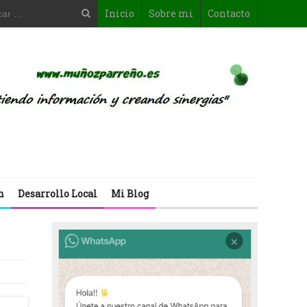
Inicio
Sobre mi
Contacto
n
Desarrollo Local
Mi Blog