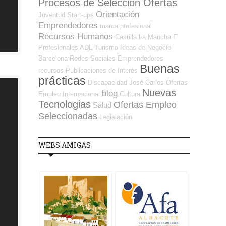
Procesos de Selección Ofertas
Orientación
Juventud
Start-ups
Emprendedores
marca profesional
Recursos Humanos
Castilla La Mancha
F
Profesionales ADL
Turismo
Ideas de Negocio
Barcelona
Redes Sociales Emprendedores
Buenas
recursos
Publicaciones de Interés
prácticas
Discapacidad
José Carlos
Ofertas
Nuevas
blog
Empleo Internacional
Cultura
Tecnologias
Ofertas Empleo
Salud
Seleccionadas
Legislación
WEBS AMIGAS