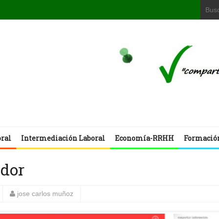
oral
Intermediación Laboral
Economía-RRHH
Formació
edor
jose carlos muñoz