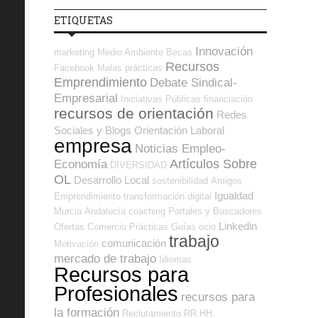
ETIQUETAS
Innovación
marketing
Medio Ambiente
Becas
Recursos
Facebook
Malas prácticas
Emprendimiento
Debate Sindical-
Empresarial
Iniciativas Públicas
financiación
recursos de orientación
Redes
Sociales y Blogs Orientación Laboral
empresa
Noticias Empleo-
Artículos Sobre
Economía
DIVERSIDAD
OL
Desarrollo Local
sostenibilidad
Amigos
Igualdad
Emprendimiento
transformación digital
Murcia
Andalucía
coaching
Portales y Buscadores
Linkedin
Ofertas
Comercio
Prácticas
Guías
ocio
trabajo
comunicación
Motivación
mercado de trabajo
Idiomas
Recursos para
Profesionales
recursos para
la formación
Reclutamiento RR.HH.