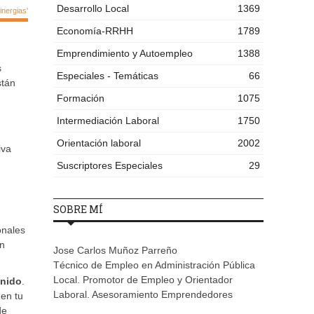
Desarrollo Local
1369
nergias'
Economía-RRHH
1789
Emprendimiento y Autoempleo
1388
s
Especiales - Temáticas
66
stán
Formación
1075
Intermediación Laboral
1750
Orientación laboral
2002
iva
Suscriptores Especiales
29
SOBRE MÍ
onales
n
Jose Carlos Muñoz Parreño
Técnico de Empleo en Administración Pública
Local. Promotor de Empleo y Orientador
enido
.
Laboral. Asesoramiento Emprendedores
 en tu
de