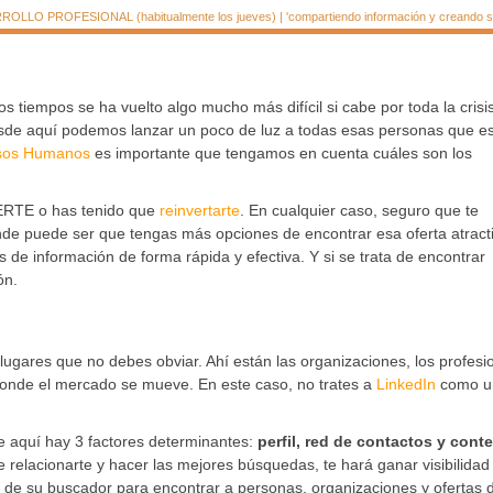
LLO PROFESIONAL (habitualmente los jueves) | 'compartiendo información y creando si
 tiempos se ha vuelto algo mucho más difícil si cabe por toda la crisi
esde aquí podemos lanzar un poco de luz a todas esas personas que e
sos Humanos
es importante que tengamos en cuenta cuáles son los
 ERTE o has tenido que
reinvertarte
. En cualquier caso, seguro que te
nde puede ser que tengas más opciones de encontrar esa oferta atract
 de información de forma rápida y efectiva. Y si se trata de encontrar
ón.
lugares que no debes obviar. Ahí están las organizaciones, los profesi
donde el mercado se mueve. En este caso, no trates a
LinkedIn
como u
e aquí hay 3 factores determinantes:
perfil, red de contactos y cont
relacionarte y hacer las mejores búsquedas, te hará ganar visibilidad
s de su buscador para encontrar a personas, organizaciones y ofertas 