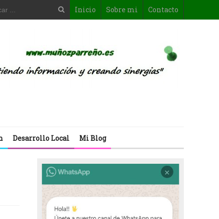
Inicio
Sobre mi
Contacto
n
Desarrollo Local
Mi Blog