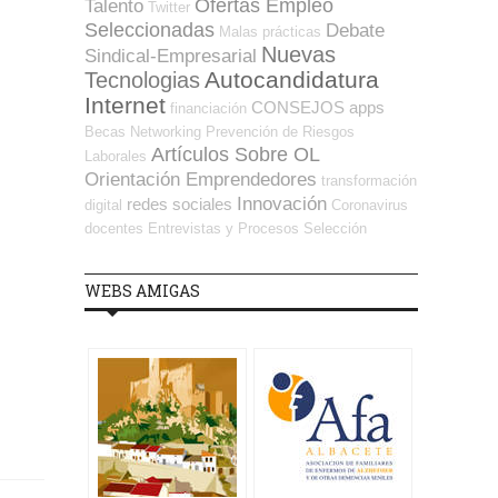
Ofertas Empleo
Talento
Twitter
Seleccionadas
Debate
Malas prácticas
Portales y
Nuevas
Sindical-Empresarial
Buscadores
Autocandidatura
Tecnologias
Ofertas
Internet
CONSEJOS
apps
financiación
recursos
Becas
Networking
Prevención de Riesgos
de
Artículos Sobre OL
Laborales
orientación
Orientación Emprendedores
transformación
Recursos
Innovación
redes sociales
digital
Coronavirus
Humanos
docentes
Entrevistas y Procesos Selección
Talento
WEBS AMIGAS
tiempo
trabajo
Turismo
webs