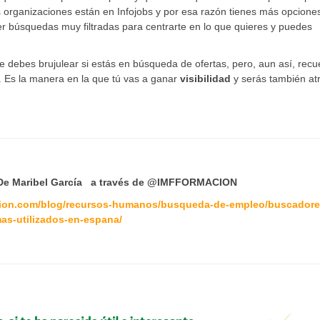
organizaciones están en Infojobs y por esa razón tienes más opcione
er búsquedas muy filtradas para centrarte en lo que quieres y puedes
e debes brujulear si estás en búsqueda de ofertas, pero, aun así, rec
es. Es la manera en la que tú vas a ganar
visibilidad
y serás también atr
 Maribel García a través de @IMFFORMACION
acion.com/blog/recursos-humanos/busqueda-de-empleo/buscadore
mas-utilizados-en-espana/