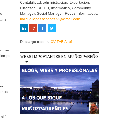
Contabilidad, administración, Exportación,
Finanzas, RR.HH, Informática, Community
Manager, Social Manager, Redes Informaticas.
 a
manuellopezsanchez73@gmail.com
para
Descarga todo su
CVITAE Aquí
es una
 tiempo
WEBS IMPORTANTES EN MUÑOZPAREÑO
 se
ienes
allí