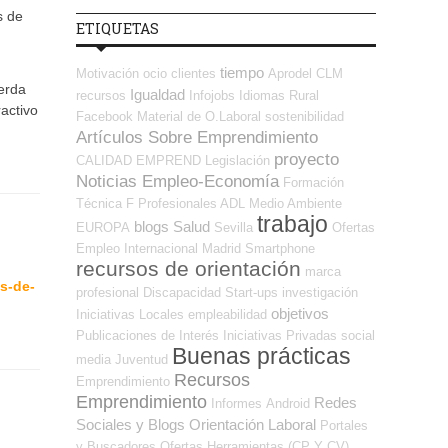
s de
ETIQUETAS
tiempo
Motivación
ocio
clientes
Aprodel CLM
uerda
Igualdad
recursos
Infojobs
Idiomas
Rural
activo
Facebook
Material de O.Laboral
sostenibilidad
Artículos Sobre Emprendimiento
proyecto
CALIDAD
EMPREND
Legislación
Noticias Empleo-Economía
Formación
Técnica
F Profesionales ADL
Medio Ambiente
trabajo
blogs
Salud
EUROPA
Sevilla
Ofertas
Empleo Internacional
Madrid
Smartphone
recursos de orientación
marca
s-de-
profesional
Discapacidad
Start-ups
investigación
objetivos
Iniciativas Locales
empleabilidad
Publicaciones de Interés
Iniciativas Privadas
social
Buenas prácticas
media
Juventud
Recursos
Emprendimiento
Emprendimiento
Redes
Informes
Android
Sociales y Blogs Orientación Laboral
Portales
y Buscadores Ofertas
Herramientas (CP Y CV)