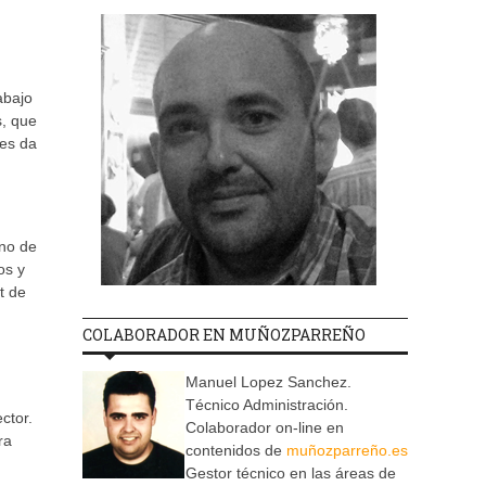
abajo
s, que
les da
eno de
os y
t de
COLABORADOR EN MUÑOZPARREÑO
Manuel Lopez Sanchez.
Técnico Administración.
ctor.
Colaborador on-line en
ra
contenidos de
muñozparreño.es
Gestor técnico en las áreas de