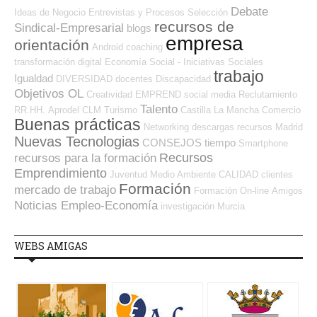
Debate
Ideas de Negocio
Entrevistas y Procesos Selección
recursos de
Sindical-Empresarial
blogs
empresa
orientación
Android
coaching
transformación digital
Economía Social - Iniciativas Sociales
trabajo
Igualdad
DIVERSIDAD
docentes
Discapacidad
Objetivos OL
Creatividad
EMPREND
social media
Reclutamiento
Talento
RR.HH.
Aprodel CLM
Turismo
Castilla La Mancha
Comercio
Buenas prácticas
Networking
descargas
recursos
Madrid
Nuevas Tecnologias
CONSEJOS
tiempo
Smartphone
Recursos
recursos para la formación
Emprendimiento
Juventud
Medio Ambiente
CALIDAD
clientes
Formación
mercado de trabajo
Formación On-line
Amigos
Noticias Empleo-Economía
investigación
Murcia
WEBS AMIGAS