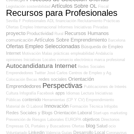
Artículos Sobre OL
Legislación
sostenibilidad
Fiscal
Recursos para Profesionales
Sevilla
F Profesionales ADL
financiación
Reclutamiento
Prácticas
Ofertas Empleo Internacional
Informes
Iniciativas Privadas
proyecto
Recursos Humanos
Productividad
Rural
Artículos Sobre Emprendimiento
comunicación
Barcelona
Ofertas Empleo Seleccionadas
Búsqueda de Empleo
Internet
Motivación
Malas prácticas
empleabilidad
Andalucía
opiniones
Iniciativas Locales
comercio electrónico
marca profesional
Autocandidatura Internet
Redes Sociales
Emprendedores
Twitter
José Carlos
Centros de Empleo y Ag.
Orientación
redes sociales
Colocación
Becas
Perspectivas
Emprendedores
Publicaciones de Interés
apps
Cultura
Infografía
Facebook
Idiomas
Lectura
Iniciativas
contenido
Públicas
Herramientas (CP Y CV)
Emprendimiento
Innovación
Material de O.Laboral
Formación Técnica
Infojobs
Redes Sociales y Blogs Orientación Laboral
Start-ups
marketing
objetivos
Prevención de Riesgos Laborales
EUROPA
Directorios
blog
Salud
Empresas OL
Portales y Buscadores Ofertas
ocio
Linkedin
Desarrollo Local
Voluntariado
Valencia
Guías
Coronavirus