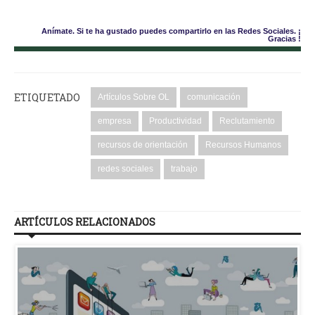
Anímate. Si te ha gustado puedes compartirlo en las Redes Sociales. ¡
Gracias !
ETIQUETADO
Artículos Sobre OL
comunicación
empresa
Productividad
Reclutamiento
recursos de orientación
Recursos Humanos
redes sociales
trabajo
ARTÍCULOS RELACIONADOS