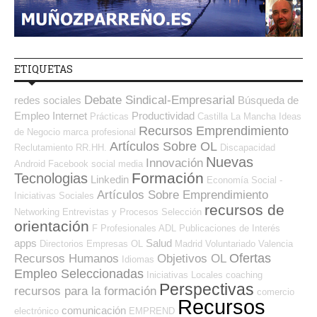
ETIQUETAS
Debate Sindical-Empresarial
redes sociales
Búsqueda de
Empleo Internet
Productividad
Prácticas
Castilla La Mancha
Ideas
Recursos Emprendimiento
de Negocio
marca profesional
Artículos Sobre OL
Reclutamiento RR.HH.
Discapacidad
Nuevas
Innovación
Android
Facebook
social media
Formación
Tecnologias
Linkedin
Economía Social -
Artículos Sobre Emprendimiento
Iniciativas Sociales
recursos de
Networking
Entrevistas y Procesos Selección
orientación
F Profesionales ADL
Publicaciones de Interés
apps
Salud
Directorios Empresas OL
Madrid
Voluntariado
Valencia
Ofertas
Recursos Humanos
Objetivos OL
Idiomas
Empleo Seleccionadas
Iniciativas Locales
coaching
Perspectivas
recursos para la formación
comercio
Recursos
comunicación
electrónico
EMPREND