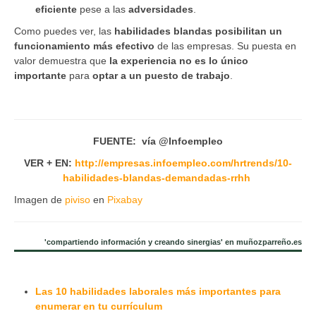
eficiente
pese a las
adversidades
.
Como puedes ver, las
habilidades blandas posibilitan un
funcionamiento más efectivo
de las empresas. Su puesta en
valor demuestra que
la experiencia no es lo único
importante
para
optar a un puesto de trabajo
.
FUENTE: vía @Infoempleo
VER + EN:
http://empresas.infoempleo.com/hrtrends/10-
habilidades-blandas-demandadas-rrhh
Imagen de
piviso
en
Pixabay
'compartiendo información y creando sinergias' en muñozparreño.es
Las 10 habilidades laborales más importantes para
enumerar en tu currículum