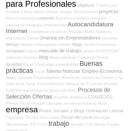
para Profesionales
objetivos
Turismo
ocio
proyecto
Portales y Buscadores Ofertas
Amigos
Reclutamiento
contenido
Murcia
marketing
Barcelona
Comercio
Informes
Autocandidatura
Legislación
Infografía
empleabilidad
Internet
Smartphone
Iniciativas Privadas
Medio Ambiente
Orientación Emprendedores
financiación
Twitter
opiniones
tiempo
blogs
Infojobs
investigación
clientes
Sevilla
Coronavirus
mercado de trabajo
estrategia
Cultura
Lectura
DIVERSIDAD
blog
Start-ups
Juventud
Malas prácticas
Formación On-line
Buenas
Igualdad
Becas
Creatividad
sostenibilidad
prácticas
Talento
Noticias Empleo-Economía
Fiscal
Redes Sociales Emprendedores
Motivación
Centros de Empleo y Ag.
Colocación
Guías
Emprendimiento
Material de O.Laboral
recursos
Procesos de
EUROPA
transformación digital
CALIDAD
Selección Ofertas
CONSEJOS
docentes
Andalucía
Prevención de Riesgos Laborales
Iniciativas Públicas
Rural
empresa
Redes Sociales y Blogs Orientación Laboral
Desarrollo Local
Formación Técnica
José Carlos
descargas
trabajo
Herramientas (CP Y CV)
Aprodel CLM
Ofertas Empleo
Internacional