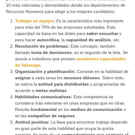
10 más valoradas y demandadas desde los departamentos de
Recursos Humanos para elegir a los mejores candidatos:
Trabajar en equipo
:
Es la característica más importante
para más del 70% de las empresas estudiadas. Esta
capacidad se basa en las dotes para
saber escuchar
y
para hacer
autocrítica
, la
capacidad de análisis
, etc.
Resolución de problemas:
Este concepto, también
llamado
toma de decisiones
, es el segundo de la lista. Se
asocia a individuos que poseen
excelentes capacidades
de liderazgo.
Organización y planificación:
Consiste en la habilidad de
asignar
a cada tarea los
recursos idóneos
. Sobre todo,
se valora la
actitud para distribuirlas
y programarlas de
acuerdo a
metas realistas
.
Habilidades comunicativas:
Esta competencia se
considera más relevante en unas empresas que en otras.
Resulta
fundamental
en los
medios de comunicación
o
en las
compañías de seguros
.
Actitud positiva:
La llave para encontrar trabajo depende
en gran parte de esta habilidad que ocupa la quinta
posición. Se trata de un
comportamiento que contagia al