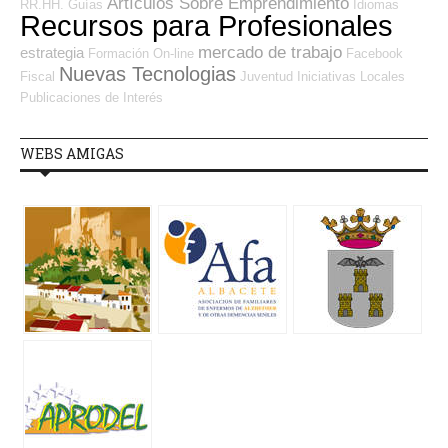
Artículos Sobre Emprendimiento
RR.HH.
Guías
Idiomas
Recursos para Profesionales
mercado de trabajo
estrategia
Formación On-line
Facebook
Nuevas Tecnologias
Fiscal
Juventud
Iniciativas Locales
Publicaciones de Interés
WEBS AMIGAS