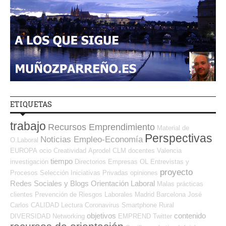
ETIQUETAS
trabajo
Recursos Emprendimiento
Material de
Perspectivas
Noticias Empleo-Economía
O.Laboral
EUROPA
ocio
Creatividad
Aprodel CLM
docentes
Valencia
tiempo
investigación
Directorios Empresas OL
Entrevistas y
proyecto
Procesos Selección
Iniciativas Privadas
opiniones
Redes Sociales y Blogs Orientación Laboral
Malas prácticas
clientes
Prevención de Riesgos Laborales
Madrid
Barcelona
José
Carlos
CALIDAD
Lectura
Coronavirus
Smartphone
Rural
objetivos
contenido
DIVERSIDAD
Networking
EMPREND
Twitter