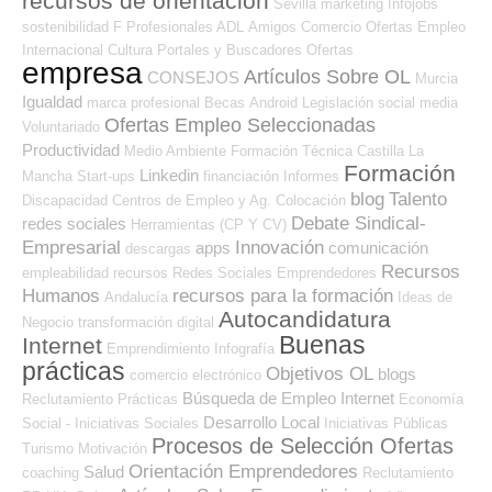
recursos de orientación
Sevilla
marketing
Infojobs
sostenibilidad
F Profesionales ADL
Amigos
Comercio
Ofertas Empleo
Internacional
Cultura
Portales y Buscadores Ofertas
empresa
Artículos Sobre OL
CONSEJOS
Murcia
Igualdad
marca profesional
Becas
Android
Legislación
social media
Ofertas Empleo Seleccionadas
Voluntariado
Productividad
Medio Ambiente
Formación Técnica
Castilla La
Formación
Linkedin
Mancha
Start-ups
financiación
Informes
blog
Talento
Discapacidad
Centros de Empleo y Ag. Colocación
Debate Sindical-
redes sociales
Herramientas (CP Y CV)
Empresarial
Innovación
apps
comunicación
descargas
Recursos
empleabilidad
recursos
Redes Sociales Emprendedores
Humanos
recursos para la formación
Andalucía
Ideas de
Autocandidatura
Negocio
transformación digital
Buenas
Internet
Emprendimiento
Infografía
prácticas
Objetivos OL
blogs
comercio electrónico
Búsqueda de Empleo Internet
Reclutamiento
Prácticas
Economía
Desarrollo Local
Social - Iniciativas Sociales
Iniciativas Públicas
Procesos de Selección Ofertas
Turismo
Motivación
Orientación Emprendedores
Salud
coaching
Reclutamiento