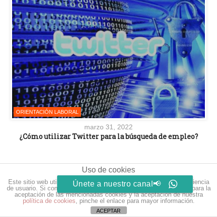
ORIENTACIÓN LABORAL
marzo 31, 2022
¿Cómo utilizar Twitter para la búsqueda de empleo?
Uso de cookies
Este sitio web utiliza cookies para que usted tenga la mejor experiencia
Únete a nuestro canal📢
de usuario. Si continúa navegando está dando su consentimiento para la
aceptación de las mencionadas cookies y la aceptación de nuestra
política de cookies
, pinche el enlace para mayor información.
ACEPTAR