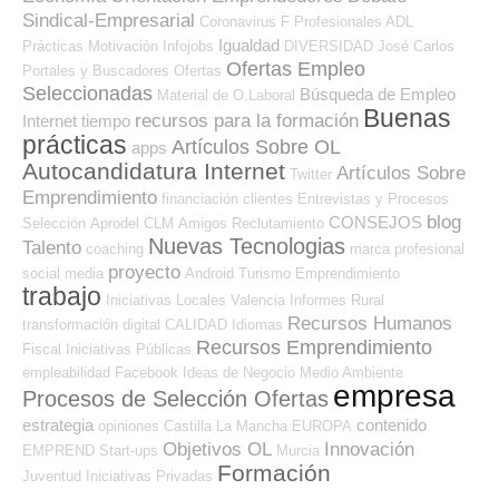
Sindical-Empresarial
Coronavirus
F Profesionales ADL
Igualdad
Prácticas
Motivación
Infojobs
DIVERSIDAD
José Carlos
Ofertas Empleo
Portales y Buscadores Ofertas
Seleccionadas
Búsqueda de Empleo
Material de O.Laboral
Buenas
recursos para la formación
Internet
tiempo
prácticas
Artículos Sobre OL
apps
Autocandidatura Internet
Artículos Sobre
Twitter
Emprendimiento
financiación
clientes
Entrevistas y Procesos
blog
CONSEJOS
Selección
Aprodel CLM
Amigos
Reclutamiento
Nuevas Tecnologias
Talento
coaching
marca profesional
proyecto
social media
Android
Turismo
Emprendimiento
trabajo
Iniciativas Locales
Valencia
Informes
Rural
Recursos Humanos
transformación digital
CALIDAD
Idiomas
Recursos Emprendimiento
Fiscal
Iniciativas Públicas
empleabilidad
Facebook
Ideas de Negocio
Medio Ambiente
empresa
Procesos de Selección Ofertas
estrategia
contenido
opiniones
Castilla La Mancha
EUROPA
Objetivos OL
Innovación
EMPREND
Start-ups
Murcia
Formación
Juventud
Iniciativas Privadas