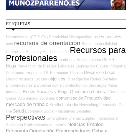
ETIQUETAS
redes sociales
Herramientas (CP Y CV)
Creatividad
Discapacidad
recursos de orientación
ocio
Becas
sostenibilidad
Recursos para
Centros de Empleo y Ag. Colocación
Profesionales
marketing
Reclutamiento RR.HH.
blogs
Prevención de Riesgos Laborales
Legislación
Cultura
Infografía
Desarrollo Local
Directorios Empresas OL
Formación Técnica
objetivos
Madrid
recursos
Lectura
investigación
Redes Sociales
Emprendedores
Barcelona
comercio electrónico
descargas
Malas
Redes Sociales y Blogs Orientación Laboral
prácticas
Comercio
comunicación
Productividad
Guías
Voluntariado
docentes
mercado de trabajo
Linkedin
Sevilla
Networking
Formación On-
Salud
line
Economía Social - Iniciativas Sociales
Perspectivas
Smartphone
Ofertas Empleo Internacional
Noticias Empleo-
Andalucía
Publicaciones de Interés
Economía
Orientación Emprendedores
Debate