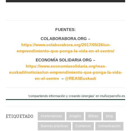
FUENTES:
COLABORABORA.ORG –
https://www.colaborabora.org/2017/05/26/un-
emprendimiento-que-ponga-la-vida-en-el-centro/
ECONOMÍA SOLIDARIA ORG –
https://www.economiasolidaria.org/reas-
euskadi/noticias/un-emprendimiento-que-ponga-la-vida-
en-el-centro
–
@REASEuskadi
'compartiendo información y creando sinergias' en muñozparreño.es
ETIQUETADO
Aceleradoras
Aragón
Bilbao
blog
Buenas prácticas
Comercio
comunicación