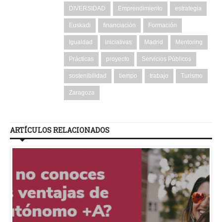
DIVERSIDAD
Emprendimiento
estrategia
Euskadi
financiación
Formación
Igualdad
iniciativas
Madrid
Mentoring
Prácticas
proyecto
Servicios Públicos
sostenibilidad
tiempo
trabajo
Turismo
Zaragoza
ARTÍCULOS RELACIONADOS