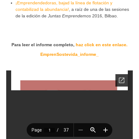
¡Emprendendedoras, bajad la línea de flotación y
contabilizad la abundancia!
, a raíz de una de las sesiones
de la edición de
Juntas Emprendemos
2016, Bilbao.
Para leer el informe completo,
haz click en este enlace.
EmprenSostevida_informe_