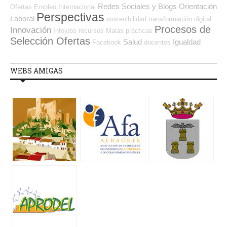
Redes Sociales y Blogs Orientación
Ofertas Empleo Internacional
Perspectivas
Laboral
sostenibilidad
transformación digital
Procesos de
Innovación
Infojobs
recursos
Malas prácticas
Selección Ofertas
Salud
Igualdad
Facebook
docentes
WEBS AMIGAS