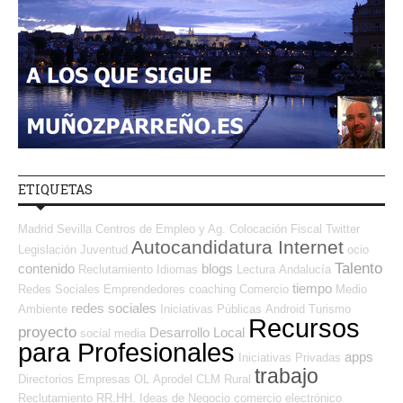
ETIQUETAS
Madrid
Sevilla
Centros de Empleo y Ag. Colocación
Fiscal
Twitter
Autocandidatura Internet
Legislación
Juventud
ocio
Talento
contenido
blogs
Reclutamiento
Idiomas
Lectura
Andalucía
tiempo
Redes Sociales Emprendedores
coaching
Comercio
Medio
redes sociales
Ambiente
Iniciativas Públicas
Android
Turismo
Recursos
proyecto
Desarrollo Local
social media
para Profesionales
apps
Iniciativas Privadas
trabajo
Directorios Empresas OL
Aprodel CLM
Rural
Reclutamiento RR.HH.
Ideas de Negocio
comercio electrónico