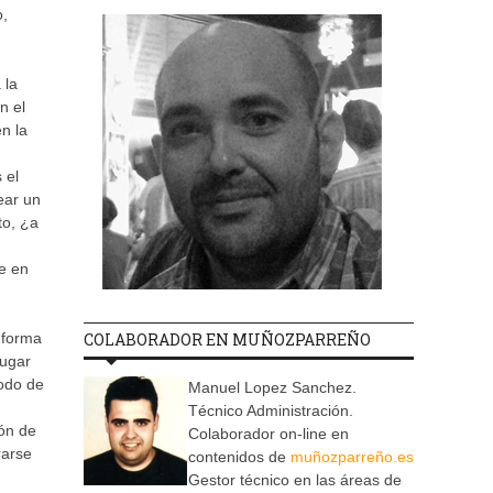
o,
 la
n el
n la
 el
ear un
to, ¿a
e en
 forma
COLABORADOR EN MUÑOZPARREÑO
lugar
todo de
Manuel Lopez Sanchez.
Técnico Administración.
ión de
Colaborador on-line en
rarse
contenidos de
muñozparreño.es
Gestor técnico en las áreas de