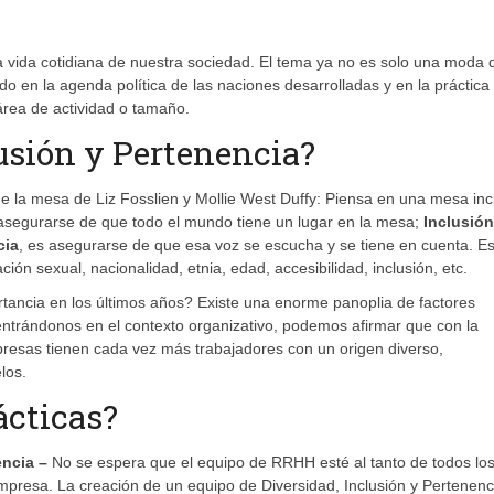
a vida cotidiana de nuestra sociedad. El tema ya no es solo una moda 
o en la agenda política de las naciones desarrolladas y en la práctica
área de actividad o tamaño.
lusión y Pertenencia?
de la mesa de Liz Fosslien y Mollie West Duffy: Piensa en una mesa inc
 asegurarse de que todo el mundo tiene un lugar en la mesa;
Inclusión
cia
, es asegurarse de que esa voz se escucha y se tiene en cuenta. Es
ón sexual, nacionalidad, etnia, edad, accesibilidad, inclusión, etc.
tancia en los últimos años? Existe una enorme panoplia de factores
entrándonos en el contexto organizativo, podemos afirmar que con la
presas tienen cada vez más trabajadores con un origen diverso,
los.
ácticas?
encia –
No se espera que el equipo de RRHH esté al tanto de todos lo
presa. La creación de un equipo de Diversidad, Inclusión y Pertenenc