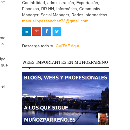
ese
Contabilidad, administración, Exportación,
Finanzas, RR.HH, Informática, Community
Manager, Social Manager, Redes Informaticas.
manuellopezsanchez73@gmail.com
ómo
la
Descarga todo su
CVITAE Aquí
ipo
WEBS IMPORTANTES EN MUÑOZPAREÑO
r que
 el