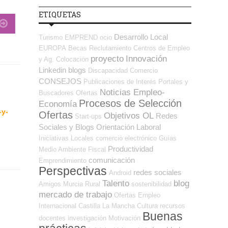
ETIQUETAS
Desarrollo Local
Turismo
EMPREND
ocio
EUROPA
Becas
Reclutamiento
Centros de Empleo
proyecto
Innovación
y Ag. Colocación
Linkedin
blogs
Discapacidad
Comercio
CONSEJOS
Publicaciones de Interés
Portales y
Noticias Empleo-
Buscadores Ofertas
Procesos de Selección
Economía
-y-
Ofertas
Objetivos OL
Redes
Start-ups
Sociales y Blogs Orientación Laboral
Iniciativas Locales
comercio electrónico
Guías
Productividad
Medio Ambiente
Fiscal
comunicación
Emprendimiento
Perspectivas
redes sociales
Android
Talento
blog
Amigos
Murcia
Rural
sostenibilidad
mercado de trabajo
Ofertas Empleo
Internacional
Castilla La Mancha
Cultura
recursos
Buenas
docentes
investigación
Motivación