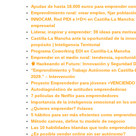
Ayudas de hasta 18.000 euros para emprender con d
Emprendimiento rural: crear empleo, fijar población
INNOCAM, Red PIDI e I+D+i en Castilla-La Mancha: 
empresarial
Liderar, inspirar y emprender: 39 ideas para motiv
Castilla-La Mancha ante la oportunidad de la innova
propósito | Inteligencia Territorial
Programa Coworking EOI en Castilla-La Mancha
Emprender en el medio rural: tendencia, oportunid
🧠 Hackeando el Futuro: Innovación y Seguridad Di
“Emprendimiento y Trabajo Autónomo en Castilla-
2029.” – Intervención
Proyecto Emprendedor para jóvenes «VENCIEND
Autodiagnóstico de actitudes emprendedoras
7 películas de Netflix para emprendedores
Importancia de la inteligencia emocional en los 
¿Quieres emprender? #claves
5 hábitos para ser más eficientes como emprende
Método canvas, define tu modelo de negocio
Las 10 habilidades blandas que todo emprendedor 
¿Es posible vender online sin ser autónomo?