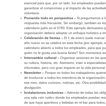
esencial para que, por un lado, los empleados puedan 
garantizar el compromiso y el impacto de las activida
voluntaria.
Poniendo todo en perspectiva –
Si preguntamos a l
respuesta más frecuente. Sin embargo, también es impo
calendario judío es el 5783. Este ejemplo demuestra qu
organización deberá adoptar un enfoque holístico e im
Celebración de fiestas –
El 1 de enero suele marcar
año nuevo no se celebra en esta fecha (por ejemplo, e
calendario abierto a todos los empleados, para que pue
quién no le gusta una buena fiesta? Son momentos estu
Intercambio cultural –
Organizar sesiones en las que
su cultura, historia, etc. Asimismo, traer a especialis
informales, pero con gran impacto en la vida persona
Newsletter –
Porque no todos los trabajadores quieren
de involucrar a todos los miembros de la organización
ese mes, datos curiosos, noticias, etc. Otra posibilida
divulgación.
Instalaciones inclusivas –
Además de todas las obliga
una sala «sin ruido» donde los empleados puedan reali
de que haya aperitivos y bebidas en el bar para todos,