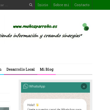
Inicio
Sobre mi
Contacto
n
Desarrollo Local
Mi Blog