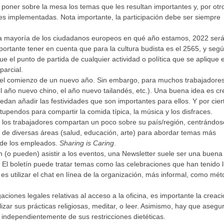
poner sobre la mesa los temas que les resultan importantes y, por otr
des implementadas. Nota importante, la participación debe ser siempre
a mayoría de los ciudadanos europeos en qué año estamos, 2022 será
rtante tener en cuenta que para la cultura budista es el 2565, y segú
e el punto de partida de cualquier actividad o política que se aplique e
parcial.
 el comienzo de un nuevo año. Sin embargo, para muchos trabajadores
l año nuevo chino, el año nuevo tailandés, etc.). Una buena idea es cr
dan añadir las festividades que son importantes para ellos. Y por cier
pendos para compartir la comida típica, la música y los disfraces.
 los trabajadores compartan un poco sobre su país/región, centrándos
tas de diversas áreas (salud, educación, arte) para abordar temas más
l de los empleados.
Sharing is Caring
.
 (o pueden) asistir a los eventos, una Newsletter suele ser una buena
. El boletín puede tratar temas como las celebraciones que han tenido 
d es utilizar el chat en línea de la organización, más informal, como mé
ciones legales relativas al acceso a la oficina, es importante la creac
zar sus prácticas religiosas, meditar, o leer. Asimismo, hay que asegu
 independientemente de sus restricciones dietéticas.