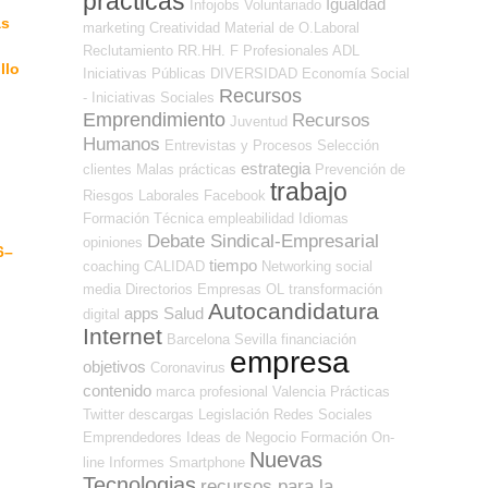
prácticas
Igualdad
Infojobs
Voluntariado
as
marketing
Creatividad
Material de O.Laboral
Reclutamiento RR.HH.
F Profesionales ADL
llo
Iniciativas Públicas
DIVERSIDAD
Economía Social
Recursos
- Iniciativas Sociales
Emprendimiento
Recursos
Juventud
Humanos
Entrevistas y Procesos Selección
estrategia
clientes
Malas prácticas
Prevención de
trabajo
Riesgos Laborales
Facebook
Formación Técnica
empleabilidad
Idiomas
Debate Sindical-Empresarial
opiniones
6–
tiempo
coaching
CALIDAD
Networking
social
media
Directorios Empresas OL
transformación
Autocandidatura
apps
Salud
digital
Internet
Barcelona
Sevilla
financiación
empresa
objetivos
Coronavirus
contenido
marca profesional
Valencia
Prácticas
Twitter
descargas
Legislación
Redes Sociales
Emprendedores
Ideas de Negocio
Formación On-
Nuevas
line
Informes
Smartphone
Tecnologias
recursos para la