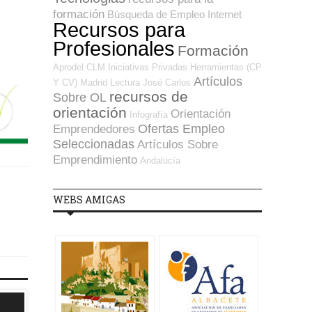
formación
Búsqueda de Empleo Internet
Recursos para
Profesionales
Formación
Aprodel CLM
Iniciativas Privadas
Herramientas (CP
Artículos
Y CV)
Madrid
Lectura
José Carlos
recursos de
Sobre OL
orientación
Orientación
Infografía
Ofertas Empleo
Emprendedores
Seleccionadas
Artículos Sobre
Emprendimiento
Andalucía
WEBS AMIGAS