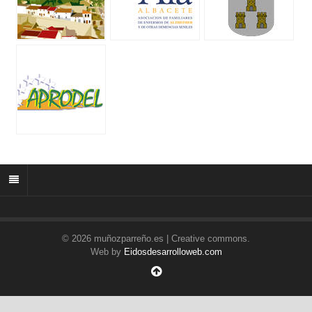
© 2026 muñozparreño.es | Creative commons.
Web by
Eidosdesarrolloweb.com