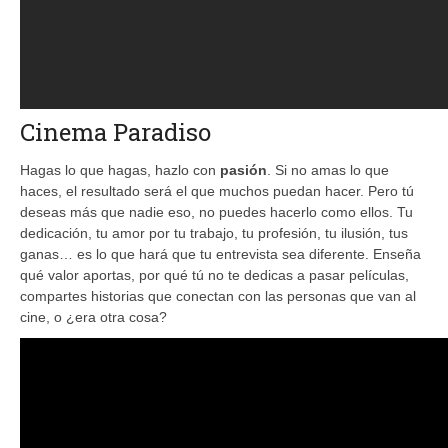
Cinema Paradiso
Hagas lo que hagas, hazlo con
pasión
. Si no amas lo que
haces, el resultado será el que muchos puedan hacer. Pero tú
deseas más que nadie eso, no puedes hacerlo como ellos. Tu
dedicación, tu amor por tu trabajo, tu profesión, tu ilusión, tus
ganas… es lo que hará que tu entrevista sea diferente. Enseña
qué valor aportas, por qué tú no te dedicas a pasar películas,
compartes historias que conectan con las personas que van al
cine, o ¿era otra cosa?