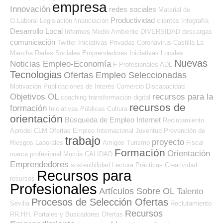
empresa
Innovación
redes sociales
Material de
Productividad
O.Laboral
Legislación
financiación
clientes
Infografía
Desarrollo Local
Informes
Medio Ambiente
DIVERSIDAD
descargas
comunicación
Twitter
Iniciativas Privadas
Coronavirus
Castilla La
Mancha
Redes Sociales Emprendedores
Iniciativas Locales
Nuevas
Noticias Empleo-Economía
F Profesionales ADL
Tecnologias
Ofertas Empleo Seleccionadas
Motivación
Publicaciones de Interés
Comercio
Discapacidad
Objetivos OL
recursos para la
coaching
transformación digital
recursos de
formación
Iniciativas Públicas
Cultura
orientación
Búsqueda de Empleo Internet
Reclutamiento
Aprodel CLM
Ofertas Empleo Internacional
Juventud
Prevención de
trabajo
proyecto
Riesgos Laborales
Amigos
Turismo
Fiscal
Formación
Orientación
marca profesional
Murcia
CALIDAD
Emprendedores
sostenibilidad
Lectura
Prácticas
Creatividad
Recursos para
recursos
Profesionales
Artículos Sobre OL
Talento
Procesos de Selección Ofertas
Sevilla
Reclutamiento
Recursos
RR.HH.
Portales y Buscadores Ofertas