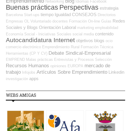
Emprendimiento
blog
Networking
Idiomas
Facebook
Buenas prácticas
Perspectivas
estrategia
tiempo
Igualdad
CONSEJOS
Barcelona
Start-ups
Directorios
Redes
Empresas OL
Voluntariado
docentes
Formación On-line
Guías
Sociales y Blogs Orientación Laboral
marketing
empleabilidad
contenido
Economía Social - Iniciativas Sociales
social media
Autocandidatura Internet
objetivos
blogs
ocio
comercio electrónico
Emprendimiento
Rural
Formación Técnica
Debate Sindical-Empresarial
Herramientas (CP Y CV)
EMPREND
Malas prácticas
Entrevistas y Procesos Selección
Recursos Humanos
mercado de
opiniones
EUROPA
trabajo
Artículos Sobre Emprendimiento
Linkedin
Infojobs
apps
investigación
WEBS AMIGAS