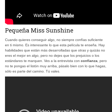
Pequeña Miss Sunshine
Cuando quieres conseguir algo, no siempre confías suficiente
en ti mismo. Es interesante lo que esta película te enseña. Hay
habilidades que están más desarrolladas que otras y quizás no
eres el mejor en algo, pero no dejes que los prejuicios o los
estándares te marquen. Ves a la entrevista con
confianza
, pero
no te pongas el listón muy arriba, pásalo bien con lo que hagas,
sólo es parte del camino. Tú vales.