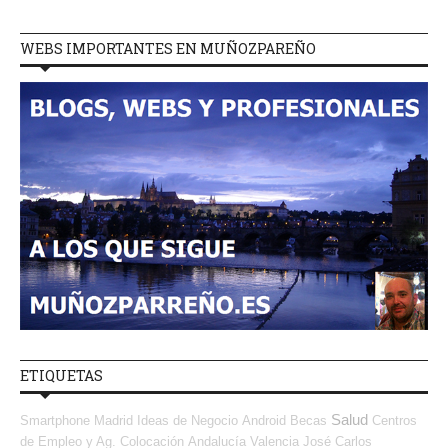
WEBS IMPORTANTES EN MUÑOZPAREÑO
ETIQUETAS
Salud
Smartphone
Madrid
Ideas de Negocio
Android
Becas
Centros
de Empleo y Ag. Colocación
Andalucía
Valencia
José Carlos